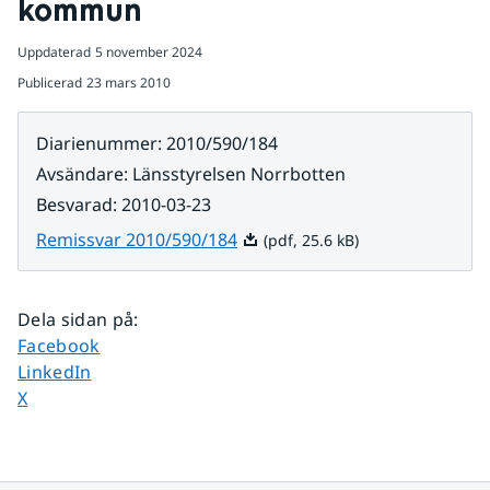
kommun
Uppdaterad
5 november 2024
Publicerad
23 mars 2010
Diarienummer
:
2010/590/184
Avsändare
:
Länsstyrelsen Norrbotten
Besvarad
:
2010-03-23
Pdf, 25.6 kB.
Remissvar 2010/590/184
(pdf, 25.6 kB)
Dela sidan på
:
Dela sidan på
Facebook
Dela sidan på
LinkedIn
Dela sidan på
X