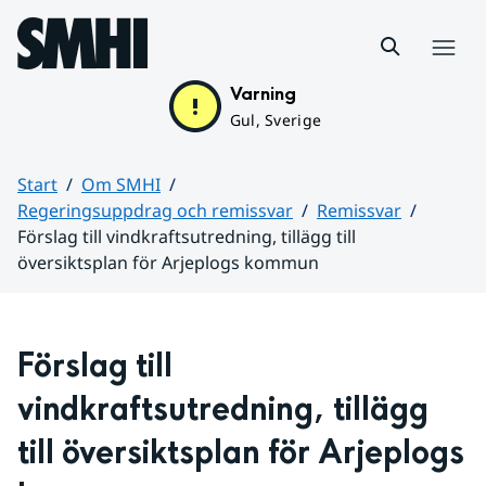
Hoppa till sidans innehåll
Meny
Varning
Gul, Sverige
Start
Om SMHI
Regeringsuppdrag och remissvar
Remissvar
Förslag till vindkraftsutredning, tillägg till
översiktsplan för Arjeplogs kommun
Huvudinnehåll
Förslag till 
vindkraftsutredning, tillägg 
till översiktsplan för Arjeplogs 