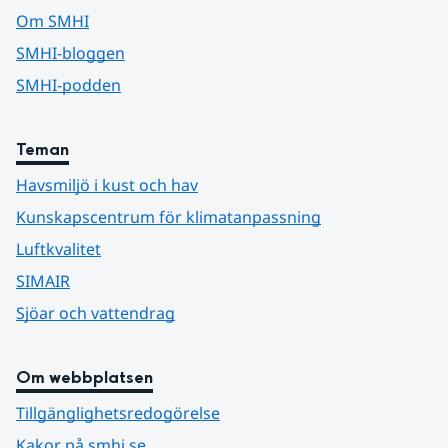
Om SMHI
SMHI-bloggen
SMHI-podden
Teman
Havsmiljö i kust och hav
Kunskapscentrum för klimatanpassning
Luftkvalitet
SIMAIR
Sjöar och vattendrag
Om webbplatsen
Tillgänglighetsredogörelse
Kakor på smhi.se