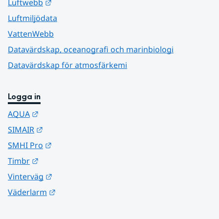
Länk till annan webbplats.
Luftwebb
Luftmiljödata
VattenWebb
Datavärdskap, oceanografi och marinbiologi
Datavärdskap för atmosfärkemi
Logga in
Länk till annan webbplats.
AQUA
Länk till annan webbplats.
SIMAIR
Länk till annan webbplats.
SMHI Pro
Länk till annan webbplats.
Timbr
Länk till annan webbplats.
Vinterväg
Länk till annan webbplats.
Väderlarm