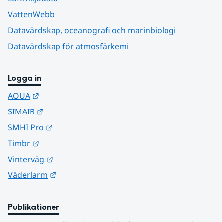
VattenWebb
Datavärdskap, oceanografi och marinbiologi
Datavärdskap för atmosfärkemi
Logga in
Länk till annan webbplats.
AQUA
Länk till annan webbplats.
SIMAIR
Länk till annan webbplats.
SMHI Pro
Länk till annan webbplats.
Timbr
Länk till annan webbplats.
Vinterväg
Länk till annan webbplats.
Väderlarm
Publikationer