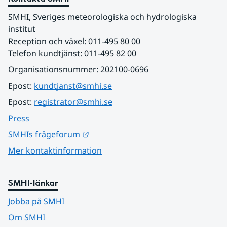
SMHI, Sveriges meteorologiska och hydrologiska 
institut
Reception och växel: 011-495 80 00
Telefon kundtjänst: 011-495 82 00
Organisationsnummer: 202100-0696
Epost: 
kundtjanst@smhi.se
Epost: 
registrator@smhi.se
Press
Länk till annan webbplats.
SMHIs frågeforum
Mer kontaktinformation
SMHI-länkar
Jobba på SMHI
Om SMHI