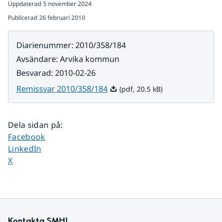
Uppdaterad
5 november 2024
Publicerad
26 februari 2010
Diarienummer
:
2010/358/184
Avsändare
:
Arvika kommun
Besvarad
:
2010-02-26
Pdf, 20.5 kB.
Remissvar 2010/358/184
(pdf, 20.5 kB)
Dela sidan på
:
Dela sidan på
Facebook
Dela sidan på
LinkedIn
Dela sidan på
X
Kontakta SMHI