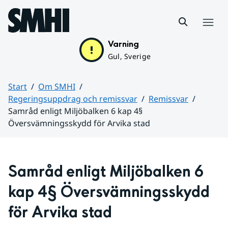
Hoppa till sidans innehåll
Meny
Varning
Gul, Sverige
Start
Om SMHI
Regeringsuppdrag och remissvar
Remissvar
Samråd enligt Miljöbalken 6 kap 4§
Översvämningsskydd för Arvika stad
Huvudinnehåll
Samråd enligt Miljöbalken 6 
kap 4§ Översvämningsskydd 
för Arvika stad