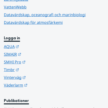
VattenWebb
Datavärdskap, oceanografi och marinbiologi
Datavärdskap för atmosfärkemi
Logga in
Länk till annan webbplats.
AQUA
Länk till annan webbplats.
SIMAIR
Länk till annan webbplats.
SMHI Pro
Länk till annan webbplats.
Timbr
Länk till annan webbplats.
Vinterväg
Länk till annan webbplats.
Väderlarm
Publikationer