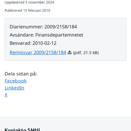
Uppdaterad
5 november 2024
Publicerad
15 februari 2010
Diarienummer
:
2009/2158/184
Avsändare
:
Finansdepartemnetet
Besvarad
:
2010-02-12
Pdf, 21.5 kB.
Remissvar 2009/2158/184
(pdf, 21.5 kB)
Dela sidan på
:
Dela sidan på
Facebook
Dela sidan på
LinkedIn
Dela sidan på
X
Kontakta SMHI