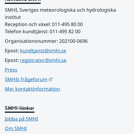
SMHI, Sveriges meteorologiska och hydrologiska 
institut
Reception och växel: 011-495 80 00
Telefon kundtjänst: 011-495 82 00
Organisationsnummer: 202100-0696
Epost: 
kundtjanst@smhi.se
Epost: 
registrator@smhi.se
Press
Länk till annan webbplats.
SMHIs frågeforum
Mer kontaktinformation
SMHI-länkar
Jobba på SMHI
Om SMHI