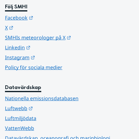
Följ SMHI
Länk till annan webbplats.
Facebook
Länk till annan webbplats.
X
Länk till annan webbplats.
SMHIs meteorologer på X
Länk till annan webbplats.
Linkedin
Länk till annan webbplats.
Instagram
Policy för sociala medier
Datavärdskap
Nationella emissionsdatabasen
Länk till annan webbplats.
Luftwebb
Luftmiljödata
VattenWebb
Datavärdskap, oceanografi och marinbiologi