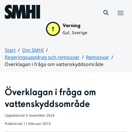
Hoppa till sidans innehåll
Meny
Varning
Gul, Sverige
Start
Om SMHI
Regeringsuppdrag och remissvar
Remissvar
Överklagan i fråga om vattenskyddsområde
Huvudinnehåll
Överklagan i fråga om 
vattenskyddsområde
Uppdaterad
5 november 2024
Publicerad
11 februari 2010