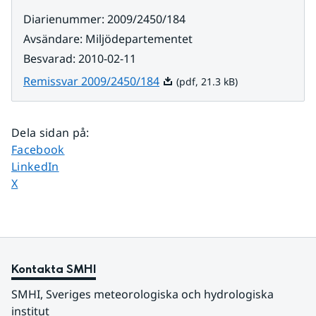
Diarienummer
:
2009/2450/184
Avsändare
:
Miljödepartementet
Besvarad
:
2010-02-11
Pdf, 21.3 kB.
Remissvar 2009/2450/184
(pdf, 21.3 kB)
Dela sidan på
:
Dela sidan på
Facebook
Dela sidan på
LinkedIn
Dela sidan på
X
Kontakta SMHI
SMHI, Sveriges meteorologiska och hydrologiska 
institut