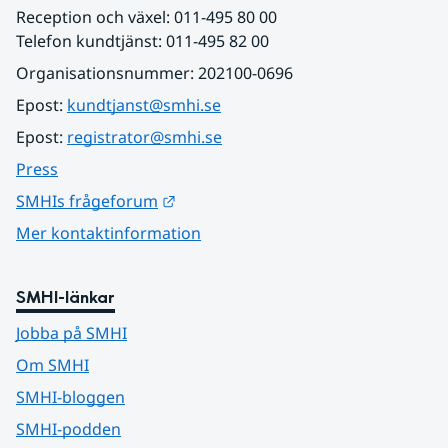
Reception och växel: 011-495 80 00
Telefon kundtjänst: 011-495 82 00
Organisationsnummer: 202100-0696
Epost: 
kundtjanst@smhi.se
Epost: 
registrator@smhi.se
Press
Länk till annan webbplats.
SMHIs frågeforum
Mer kontaktinformation
SMHI-länkar
Jobba på SMHI
Om SMHI
SMHI-bloggen
SMHI-podden