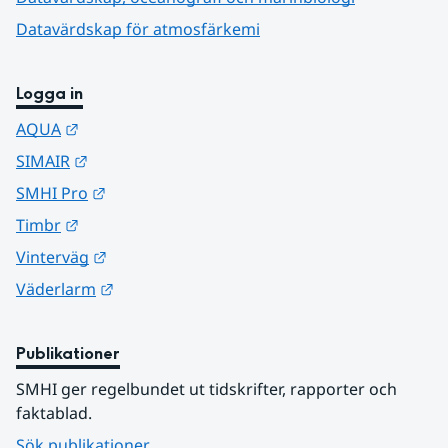
Datavärdskap för atmosfärkemi
Logga in
Länk till annan webbplats.
AQUA
Länk till annan webbplats.
SIMAIR
Länk till annan webbplats.
SMHI Pro
Länk till annan webbplats.
Timbr
Länk till annan webbplats.
Vinterväg
Länk till annan webbplats.
Väderlarm
Publikationer
SMHI ger regelbundet ut tidskrifter, rapporter och 
faktablad.
Sök publikationer