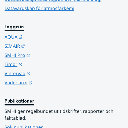
Datavärdskap för atmosfärkemi
Logga in
Länk till annan webbplats.
AQUA
Länk till annan webbplats.
SIMAIR
Länk till annan webbplats.
SMHI Pro
Länk till annan webbplats.
Timbr
Länk till annan webbplats.
Vinterväg
Länk till annan webbplats.
Väderlarm
Publikationer
SMHI ger regelbundet ut tidskrifter, rapporter och 
faktablad.
Sök publikationer