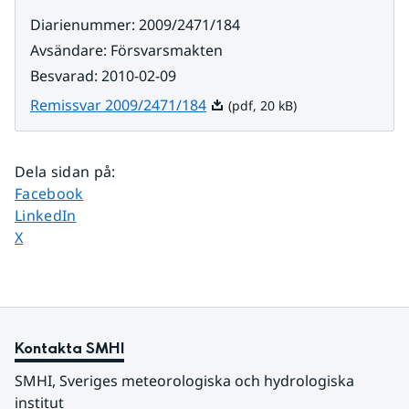
Diarienummer
:
2009/2471/184
Avsändare
:
Försvarsmakten
Besvarad
:
2010-02-09
Pdf, 20 kB.
Remissvar 2009/2471/184
(pdf, 20 kB)
Dela sidan på
:
Dela sidan på
Facebook
Dela sidan på
LinkedIn
Dela sidan på
X
Kontakta SMHI
SMHI, Sveriges meteorologiska och hydrologiska 
institut