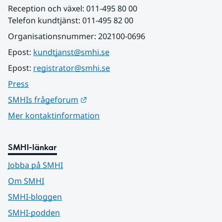
Reception och växel: 011-495 80 00
Telefon kundtjänst: 011-495 82 00
Organisationsnummer: 202100-0696
Epost: 
kundtjanst@smhi.se
Epost: 
registrator@smhi.se
Press
Länk till annan webbplats.
SMHIs frågeforum
Mer kontaktinformation
SMHI-länkar
Jobba på SMHI
Om SMHI
SMHI-bloggen
SMHI-podden