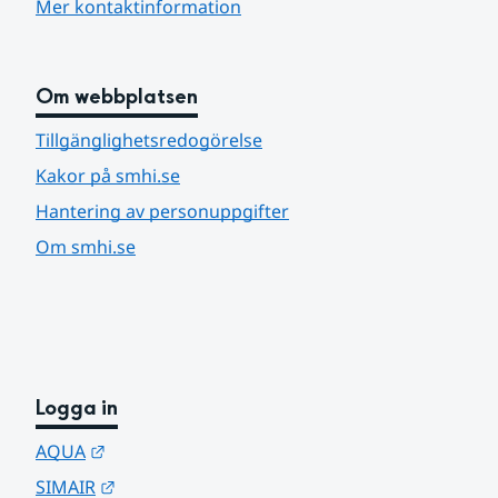
Mer kontaktinformation
Om webbplatsen
Tillgänglighetsredogörelse
Kakor på smhi.se
Hantering av personuppgifter
Om smhi.se
Logga in
Länk till annan webbplats.
AQUA
Länk till annan webbplats.
SIMAIR