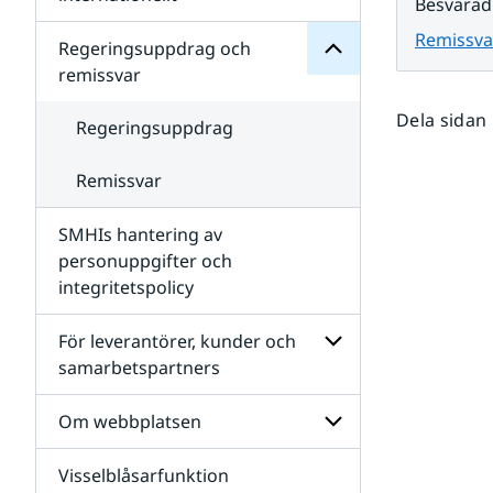
Besvarad
SMHIs
Undersidor
organisation
Remissva
för
Regeringsuppdrag och
Samverkan
remissvar
nationellt
och
Dela sidan
internationellt
Regeringsuppdrag
Remissvar
SMHIs hantering av
personuppgifter och
integritetspolicy
För leverantörer, kunder och
samarbetspartners
Undersidor
för
Om webbplatsen
För
leverantörer,
Visselblåsarfunktion
kunder
Undersidor