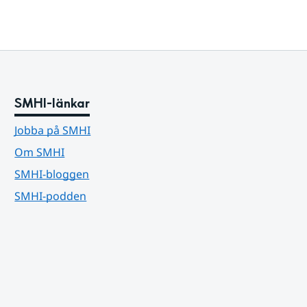
SMHI-länkar
Jobba på SMHI
Om SMHI
SMHI-bloggen
SMHI-podden