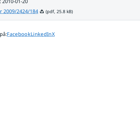
:
2010-01-20
Pdf, 25.8 kB.
r 2009/2424/184
(pdf, 25.8 kB)
Dela sidan på
Dela sidan på
Dela sidan på
 på
:
Facebook
LinkedIn
X