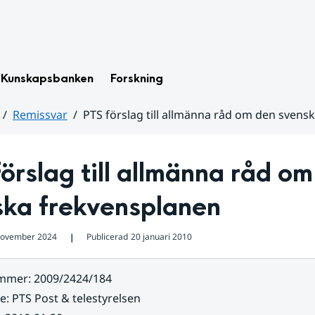
Kunskapsbanken
Forskning
Remissvar
PTS förslag till allmänna råd om den svens
örslag till allmänna råd om
ska frekvensplanen
november 2024
Publicerad
20 januari 2010
❘
ummer
:
2009/2424/184
re
:
PTS Post & telestyrelsen