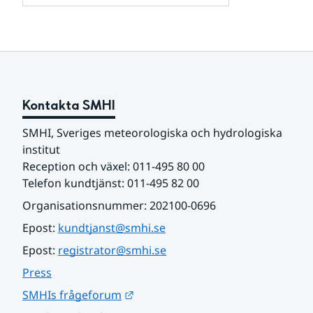
och
för
samarbetspartners
Om
webbplatsen
Kontakta SMHI
SMHI, Sveriges meteorologiska och hydrologiska 
institut
Reception och växel: 011-495 80 00
Telefon kundtjänst: 011-495 82 00
Organisationsnummer: 202100-0696
Epost: 
kundtjanst@smhi.se
Epost: 
registrator@smhi.se
Press
Länk till annan webbplats.
SMHIs frågeforum