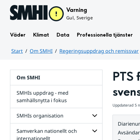
Hoppa till sidans innehåll
Varning
Gul, Sverige
Väder
Klimat
Data
Professionella tjänster
Start
Om SMHI
Regeringsuppdrag och remissvar
Huvudinnehåll
PTS f
Om SMHI
sven
SMHIs uppdrag - med
samhällsnytta i fokus
Uppdaterad
5 
remissvar
SMHIs organisation
och
Diarien
Regeringsuppdrag
Samverkan nationellt och
för
Undersidor
Avsända
Undersidor
för
internationellt