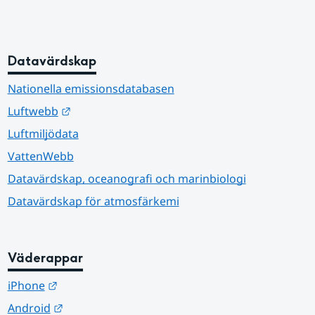
Datavärdskap
Nationella emissionsdatabasen
Länk till annan webbplats.
Luftwebb
Luftmiljödata
VattenWebb
Datavärdskap, oceanografi och marinbiologi
Datavärdskap för atmosfärkemi
Väderappar
Länk till annan webbplats.
iPhone
Länk till annan webbplats.
Android