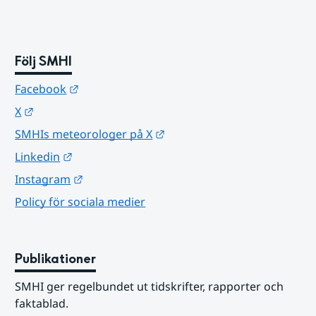
Följ SMHI
Länk till annan webbplats.
Facebook
Länk till annan webbplats.
X
Länk till annan webbplats.
SMHIs meteorologer på X
Länk till annan webbplats.
Linkedin
Länk till annan webbplats.
Instagram
Policy för sociala medier
Publikationer
SMHI ger regelbundet ut tidskrifter, rapporter och 
faktablad.