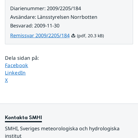
Diarienummer
:
2009/2205/184
Avsändare
:
Länsstyrelsen Norrbotten
Besvarad
:
2009-11-30
Pdf, 20.3 kB.
Remissvar 2009/2205/184
(pdf, 20.3 kB)
Dela sidan på
:
Dela sidan på
Facebook
Dela sidan på
LinkedIn
Dela sidan på
X
Kontakta SMHI
SMHI, Sveriges meteorologiska och hydrologiska 
institut