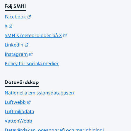
Följ SMHI
Länk till annan webbplats.
Facebook
Länk till annan webbplats.
X
Länk till annan webbplats.
SMHIs meteorologer på X
Länk till annan webbplats.
Linkedin
Länk till annan webbplats.
Instagram
Policy för sociala medier
Datavärdskap
Nationella emissionsdatabasen
Länk till annan webbplats.
Luftwebb
Luftmiljödata
VattenWebb
Datavärdskap, oceanografi och marinbiologi