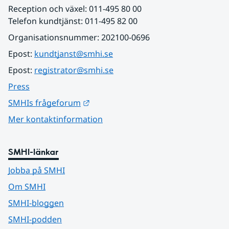
Reception och växel: 011-495 80 00
Telefon kundtjänst: 011-495 82 00
Organisationsnummer: 202100-0696
Epost: 
kundtjanst@smhi.se
Epost: 
registrator@smhi.se
Press
Länk till annan webbplats.
SMHIs frågeforum
Mer kontaktinformation
SMHI-länkar
Jobba på SMHI
Om SMHI
SMHI-bloggen
SMHI-podden