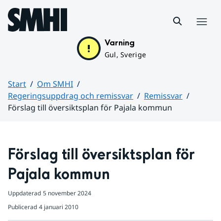
Hoppa till sidans innehåll
Meny
Varning
Gul, Sverige
Start
Om SMHI
Regeringsuppdrag och remissvar
Remissvar
Förslag till översiktsplan för Pajala kommun
Huvudinnehåll
Förslag till översiktsplan för 
Pajala kommun
Uppdaterad
5 november 2024
Publicerad
4 januari 2010