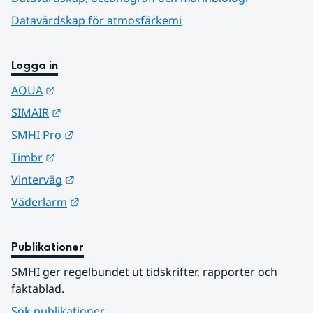
Datavärdskap för atmosfärkemi
Logga in
Länk till annan webbplats.
AQUA
Länk till annan webbplats.
SIMAIR
Länk till annan webbplats.
SMHI Pro
Länk till annan webbplats.
Timbr
Länk till annan webbplats.
Vinterväg
Länk till annan webbplats.
Väderlarm
Publikationer
SMHI ger regelbundet ut tidskrifter, rapporter och 
faktablad.
Sök publikationer