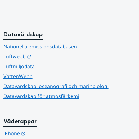
Datavärdskap
Nationella emissionsdatabasen
Länk till annan webbplats.
Luftwebb
Luftmiljödata
VattenWebb
Datavärdskap, oceanografi och marinbiologi
Datavärdskap för atmosfärkemi
Väderappar
Länk till annan webbplats.
iPhone