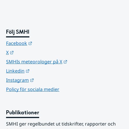
Följ SMHI
Länk till annan webbplats.
Facebook
Länk till annan webbplats.
X
Länk till annan webbplats.
SMHIs meteorologer på X
Länk till annan webbplats.
Linkedin
Länk till annan webbplats.
Instagram
Policy för sociala medier
Publikationer
SMHI ger regelbundet ut tidskrifter, rapporter och 