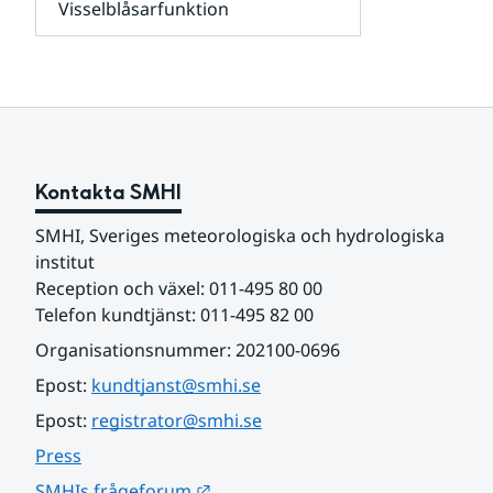
Visselblåsarfunktion
kunder
Undersidor
och
för
samarbetspartners
Om
webbplatsen
Kontakta SMHI
SMHI, Sveriges meteorologiska och hydrologiska 
institut
Reception och växel: 011-495 80 00
Telefon kundtjänst: 011-495 82 00
Organisationsnummer: 202100-0696
Epost: 
kundtjanst@smhi.se
Epost: 
registrator@smhi.se
Press
Länk till annan webbplats.
SMHIs frågeforum