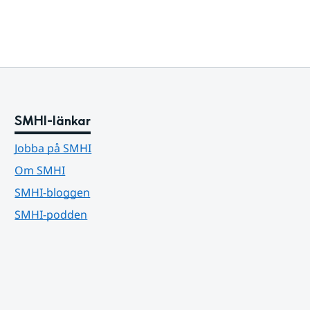
SMHI-länkar
Jobba på SMHI
Om SMHI
SMHI-bloggen
SMHI-podden