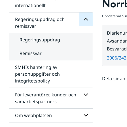
Norr
Undersidor
för
internationellt
SMHIs
Undersidor
organisation
Uppdaterad
5 
för
Regeringsuppdrag och
Samverkan
remissvar
nationellt
Diarien
och
internationellt
Regeringsuppdrag
Avsända
Besvarad
Remissvar
2006/243
SMHIs hantering av
personuppgifter och
Dela sidan
integritetspolicy
För leverantörer, kunder och
samarbetspartners
Undersidor
för
Om webbplatsen
För
leverantörer,