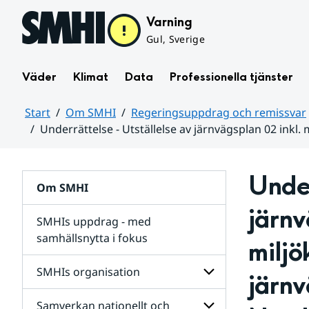
Hoppa till sidans innehåll
Varning
Gul, Sverige
Väder
Klimat
Data
Professionella tjänster
Start
Om SMHI
Regeringsuppdrag och remissvar
Underrättelse - Utställelse av järnvägsplan 02 ink
Huvudinnehåll
Under
Om SMHI
järnv
SMHIs uppdrag - med
samhällsnytta i fokus
miljö
remissvar
SMHIs organisation
järnv
och
Regeringsuppdrag
Samverkan nationellt och
för
Undersidor