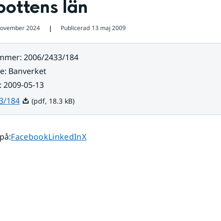
bottens län
november 2024
Publicerad
13 maj 2009
❘
ummer
:
2006/2433/184
re
:
Banverket
:
2009-05-13
Pdf, 18.3 kB.
3/184
(pdf, 18.3 kB)
Dela sidan på
Dela sidan på
Dela sidan på
 på
:
Facebook
LinkedIn
X