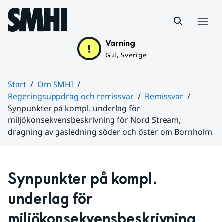
Hoppa till sidans innehåll
Meny
Varning
Gul, Sverige
Start
Om SMHI
Regeringsuppdrag och remissvar
Remissvar
Synpunkter på kompl. underlag för
miljökonsekvensbeskrivning för Nord Stream,
dragning av gasledning söder och öster om Bornholm
Huvudinnehåll
Synpunkter på kompl. 
underlag för 
miljökonsekvensbeskrivning 