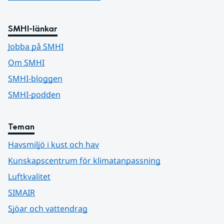
SMHI-länkar
Jobba på SMHI
Om SMHI
SMHI-bloggen
SMHI-podden
Teman
Havsmiljö i kust och hav
Kunskapscentrum för klimatanpassning
Luftkvalitet
SIMAIR
Sjöar och vattendrag