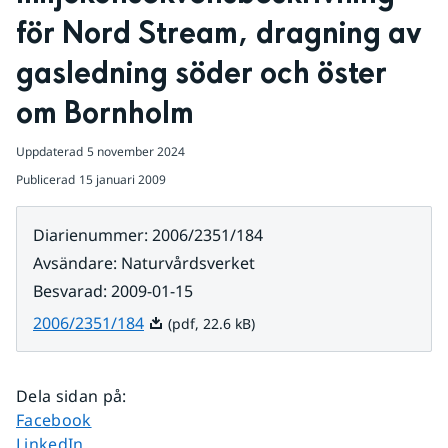
för Nord Stream, dragning av 
gasledning söder och öster 
om Bornholm
Uppdaterad
5 november 2024
Publicerad
15 januari 2009
Diarienummer
:
2006/2351/184
Avsändare
:
Naturvårdsverket
Besvarad
:
2009-01-15
Pdf, 22.6 kB.
2006/2351/184
(pdf, 22.6 kB)
Dela sidan på
:
Dela sidan på
Facebook
Dela sidan på
LinkedIn