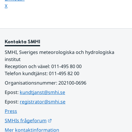
Dela sidan på
X
Kontakta SMHI
SMHI, Sveriges meteorologiska och hydrologiska 
institut
Reception och växel: 011-495 80 00
Telefon kundtjänst: 011-495 82 00
Organisationsnummer: 202100-0696
Epost: 
kundtjanst@smhi.se
Epost: 
registrator@smhi.se
Press
Länk till annan webbplats.
SMHIs frågeforum
Mer kontaktinformation