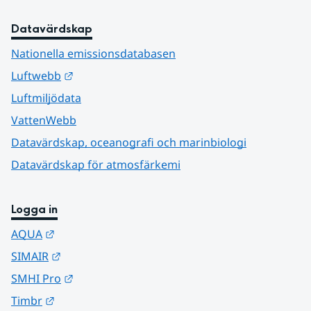
Datavärdskap
Nationella emissionsdatabasen
Länk till annan webbplats.
Luftwebb
Luftmiljödata
VattenWebb
Datavärdskap, oceanografi och marinbiologi
Datavärdskap för atmosfärkemi
Logga in
Länk till annan webbplats.
AQUA
Länk till annan webbplats.
SIMAIR
Länk till annan webbplats.
SMHI Pro
Länk till annan webbplats.
Timbr