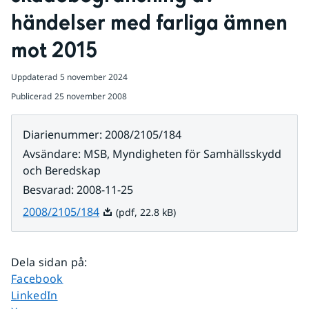
händelser med farliga ämnen 
mot 2015
Uppdaterad
5 november 2024
Publicerad
25 november 2008
Diarienummer
:
2008/2105/184
Avsändare
:
MSB, Myndigheten för Samhällsskydd
och Beredskap
Besvarad
:
2008-11-25
Pdf, 22.8 kB.
2008/2105/184
(pdf, 22.8 kB)
Dela sidan på
:
Dela sidan på
Facebook
Dela sidan på
LinkedIn