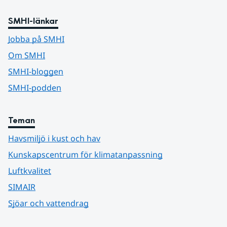
SMHI-länkar
Jobba på SMHI
Om SMHI
SMHI-bloggen
SMHI-podden
Teman
Havsmiljö i kust och hav
Kunskapscentrum för klimatanpassning
Luftkvalitet
SIMAIR
Sjöar och vattendrag