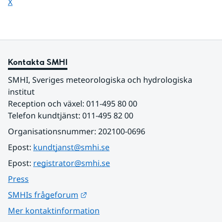
Dela sidan på
X
Kontakta SMHI
SMHI, Sveriges meteorologiska och hydrologiska 
institut
Reception och växel: 011-495 80 00
Telefon kundtjänst: 011-495 82 00
Organisationsnummer: 202100-0696
Epost: 
kundtjanst@smhi.se
Epost: 
registrator@smhi.se
Press
Länk till annan webbplats.
SMHIs frågeforum
Mer kontaktinformation