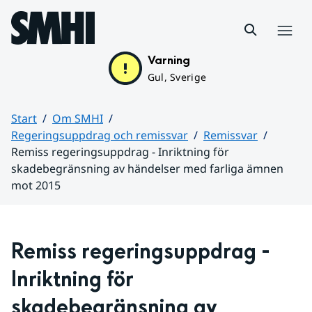
Hoppa till sidans innehåll
Meny
Varning
Gul, Sverige
Start
Om SMHI
Regeringsuppdrag och remissvar
Remissvar
Remiss regeringsuppdrag - Inriktning för
skadebegränsning av händelser med farliga ämnen
mot 2015
Huvudinnehåll
Remiss regeringsuppdrag - 
Inriktning för 
skadebegränsning av 