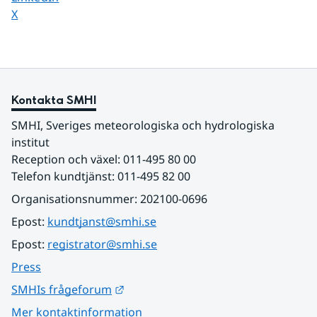
Dela sidan på
X
Kontakta SMHI
SMHI, Sveriges meteorologiska och hydrologiska 
institut
Reception och växel: 011-495 80 00
Telefon kundtjänst: 011-495 82 00
Organisationsnummer: 202100-0696
Epost: 
kundtjanst@smhi.se
Epost: 
registrator@smhi.se
Press
Länk till annan webbplats.
SMHIs frågeforum
Mer kontaktinformation