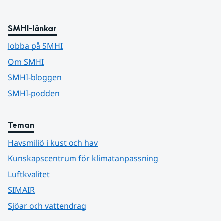
SMHI-länkar
Jobba på SMHI
Om SMHI
SMHI-bloggen
SMHI-podden
Teman
Havsmiljö i kust och hav
Kunskapscentrum för klimatanpassning
Luftkvalitet
SIMAIR
Sjöar och vattendrag