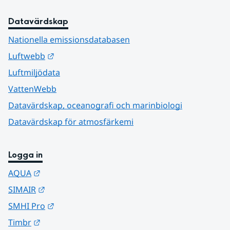
Datavärdskap
Nationella emissionsdatabasen
Länk till annan webbplats.
Luftwebb
Luftmiljödata
VattenWebb
Datavärdskap, oceanografi och marinbiologi
Datavärdskap för atmosfärkemi
Logga in
Länk till annan webbplats.
AQUA
Länk till annan webbplats.
SIMAIR
Länk till annan webbplats.
SMHI Pro
Länk till annan webbplats.
Timbr