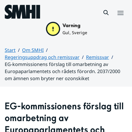
Hoppa till sidans innehåll
Meny
Varning
Gul, Sverige
Start
Om SMHI
Regeringsuppdrag och remissvar
Remissvar
EG-kommissionens förslag till omarbetning av
Europaparlamentets och rådets förordn. 2037/2000
om ämnen som bryter ner ozonskiket
Huvudinnehåll
EG-kommissionens förslag till 
omarbetning av 
Europaparlamentets och 