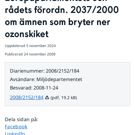
rådets förordn. 2037/2000 
om ämnen som bryter ner 
ozonskiket
Uppdaterad
5 november 2024
Publicerad
24 november 2008
Diarienummer
:
2008/2152/184
Avsändare
:
Miljödepartementet
Besvarad
:
2008-11-24
Pdf, 19.2 kB.
2008/2152/184
(pdf, 19.2 kB)
Dela sidan på
:
Dela sidan på
Facebook
Dela sidan på
LinkedIn