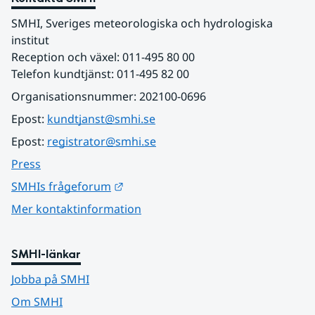
SMHI, Sveriges meteorologiska och hydrologiska 
institut
Reception och växel: 011-495 80 00
Telefon kundtjänst: 011-495 82 00
Organisationsnummer: 202100-0696
Epost: 
kundtjanst@smhi.se
Epost: 
registrator@smhi.se
Press
Länk till annan webbplats.
SMHIs frågeforum
Mer kontaktinformation
SMHI-länkar
Jobba på SMHI
Om SMHI