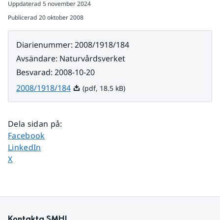
Uppdaterad
5 november 2024
Publicerad
20 oktober 2008
Diarienummer
:
2008/1918/184
Avsändare
:
Naturvårdsverket
Besvarad
:
2008-10-20
Pdf, 18.5 kB.
2008/1918/184
(pdf, 18.5 kB)
Dela sidan på
:
Dela sidan på
Facebook
Dela sidan på
LinkedIn
Dela sidan på
X
Kontakta SMHI