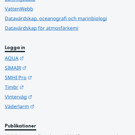
VattenWebb
Datavärdskap, oceanografi och marinbiologi
Datavärdskap för atmosfärkemi
Logga in
Länk till annan webbplats.
AQUA
Länk till annan webbplats.
SIMAIR
Länk till annan webbplats.
SMHI Pro
Länk till annan webbplats.
Timbr
Länk till annan webbplats.
Vinterväg
Länk till annan webbplats.
Väderlarm
Publikationer