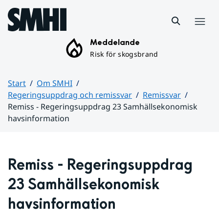
Hoppa till sidans innehåll
Meny
Meddelande
Risk för skogsbrand
Start
Om SMHI
Regeringsuppdrag och remissvar
Remissvar
Remiss - Regeringsuppdrag 23 Samhällsekonomisk
havsinformation
Huvudinnehåll
Remiss - Regeringsuppdrag 
23 Samhällsekonomisk 
havsinformation