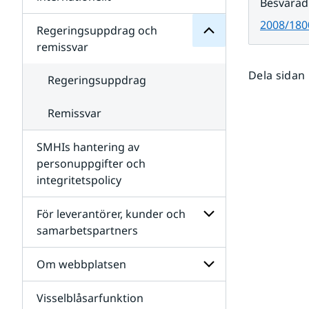
Besvarad
SMHIs
Undersidor
organisation
2008/180
för
Regeringsuppdrag och
Samverkan
remissvar
nationellt
och
Dela sidan
internationellt
Regeringsuppdrag
Remissvar
SMHIs hantering av
personuppgifter och
integritetspolicy
För leverantörer, kunder och
samarbetspartners
Undersidor
för
Om webbplatsen
För
leverantörer,
Visselblåsarfunktion
kunder
Undersidor