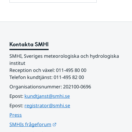
och
för
samarbetspartners
Om
webbplatsen
Kontakta SMHI
SMHI, Sveriges meteorologiska och hydrologiska 
institut
Reception och växel: 011-495 80 00
Telefon kundtjänst: 011-495 82 00
Organisationsnummer: 202100-0696
Epost: 
kundtjanst@smhi.se
Epost: 
registrator@smhi.se
Press
Länk till annan webbplats.
SMHIs frågeforum