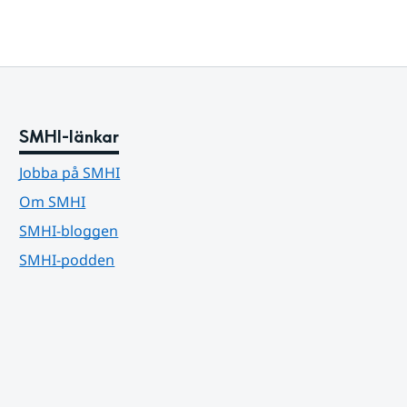
SMHI-länkar
Jobba på SMHI
Om SMHI
SMHI-bloggen
SMHI-podden