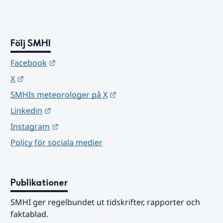
Följ SMHI
Länk till annan webbplats.
Facebook
Länk till annan webbplats.
X
Länk till annan webbplats.
SMHIs meteorologer på X
Länk till annan webbplats.
Linkedin
Länk till annan webbplats.
Instagram
Policy för sociala medier
Publikationer
SMHI ger regelbundet ut tidskrifter, rapporter och 
faktablad.