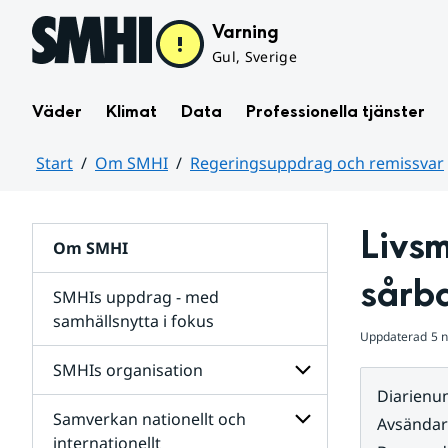
Hoppa till sidans innehåll
Varning
Gul, Sverige
Väder
Klimat
Data
Professionella tjänster
Start
Om SMHI
Regeringsuppdrag och remissvar
Huvudinnehåll
Livsm
Om SMHI
sårb
SMHIs uppdrag - med
samhällsnytta i fokus
Uppdaterad
5 
remissvar
SMHIs organisation
och
Diarien
Regeringsuppdrag
Samverkan nationellt och
för
Undersidor
Avsända
Undersidor
för
internationellt