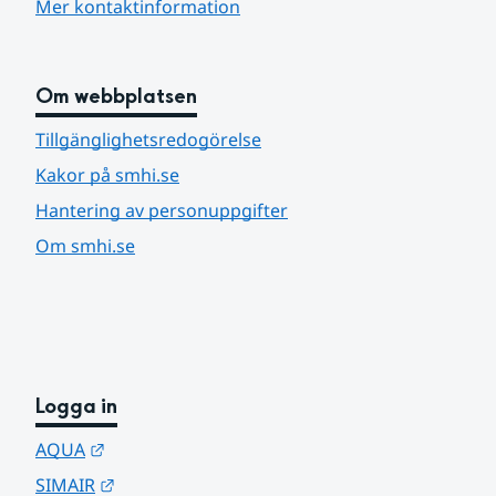
Mer kontaktinformation
Om webbplatsen
Tillgänglighetsredogörelse
Kakor på smhi.se
Hantering av personuppgifter
Om smhi.se
Logga in
Länk till annan webbplats.
AQUA
Länk till annan webbplats.
SIMAIR