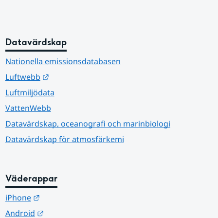
Datavärdskap
Nationella emissionsdatabasen
Länk till annan webbplats.
Luftwebb
Luftmiljödata
VattenWebb
Datavärdskap, oceanografi och marinbiologi
Datavärdskap för atmosfärkemi
Väderappar
Länk till annan webbplats.
iPhone
Länk till annan webbplats.
Android