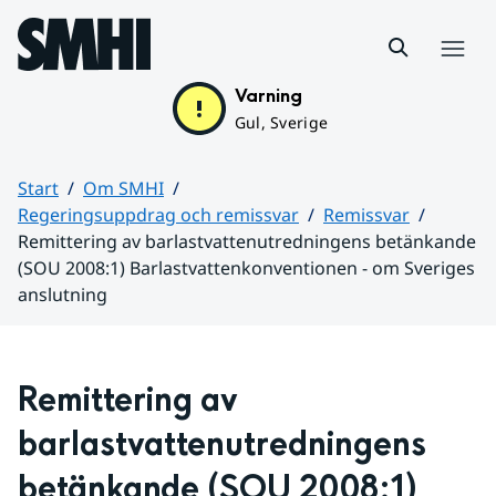
Hoppa till sidans innehåll
Meny
Varning
Gul, Sverige
Start
Om SMHI
Regeringsuppdrag och remissvar
Remissvar
Remittering av barlastvattenutredningens betänkande
(SOU 2008:1) Barlastvattenkonventionen - om Sveriges
anslutning
Huvudinnehåll
Remittering av 
barlastvattenutredningens 
betänkande (SOU 2008:1) 