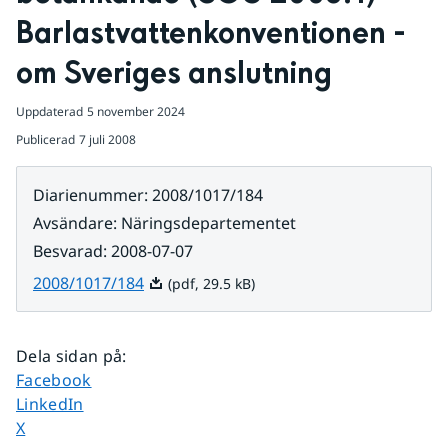
Barlastvattenkonventionen - 
om Sveriges anslutning
Uppdaterad
5 november 2024
Publicerad
7 juli 2008
Diarienummer
:
2008/1017/184
Avsändare
:
Näringsdepartementet
Besvarad
:
2008-07-07
Pdf, 29.5 kB.
2008/1017/184
(pdf, 29.5 kB)
Dela sidan på
:
Dela sidan på
Facebook
Dela sidan på
LinkedIn
Dela sidan på
X