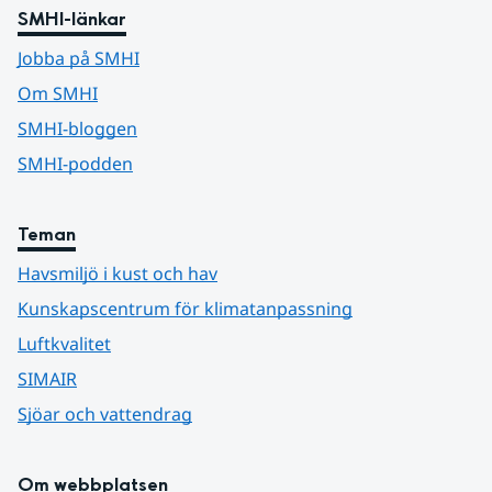
SMHI-länkar
Jobba på SMHI
Om SMHI
SMHI-bloggen
SMHI-podden
Teman
Havsmiljö i kust och hav
Kunskapscentrum för klimatanpassning
Luftkvalitet
SIMAIR
Sjöar och vattendrag
Om webbplatsen