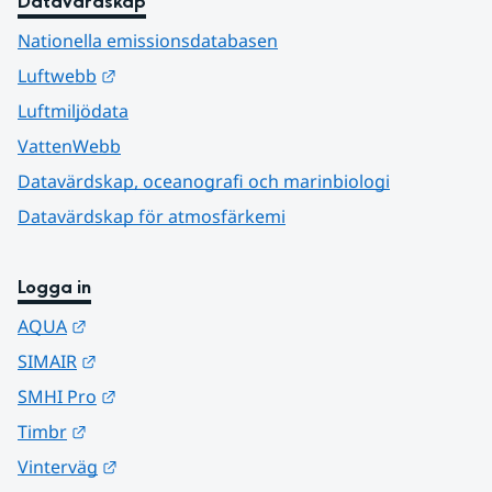
Datavärdskap
Nationella emissionsdatabasen
Länk till annan webbplats.
Luftwebb
Luftmiljödata
VattenWebb
Datavärdskap, oceanografi och marinbiologi
Datavärdskap för atmosfärkemi
Logga in
Länk till annan webbplats.
AQUA
Länk till annan webbplats.
SIMAIR
Länk till annan webbplats.
SMHI Pro
Länk till annan webbplats.
Timbr
Länk till annan webbplats.
Vinterväg