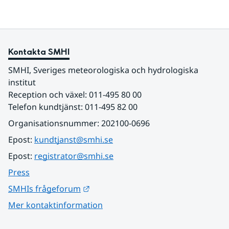
Kontakta SMHI
SMHI, Sveriges meteorologiska och hydrologiska 
institut
Reception och växel: 011-495 80 00
Telefon kundtjänst: 011-495 82 00
Organisationsnummer: 202100-0696
Epost: 
kundtjanst@smhi.se
Epost: 
registrator@smhi.se
Press
Länk till annan webbplats.
SMHIs frågeforum
Mer kontaktinformation