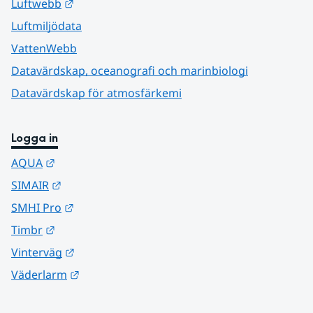
Länk till annan webbplats.
Luftwebb
Luftmiljödata
VattenWebb
Datavärdskap, oceanografi och marinbiologi
Datavärdskap för atmosfärkemi
Logga in
Länk till annan webbplats.
AQUA
Länk till annan webbplats.
SIMAIR
Länk till annan webbplats.
SMHI Pro
Länk till annan webbplats.
Timbr
Länk till annan webbplats.
Vinterväg
Länk till annan webbplats.
Väderlarm