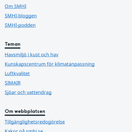
Om SMHI
SMHI-bloggen
SMHI-podden
Teman
Havsmiljö i kust och hav
Kunskapscentrum för klimatanpassning
Luftkvalitet
SIMAIR
Sjöar och vattendrag
Om webbplatsen
Tillgänglighetsredogörelse
Kakor på smhi.se