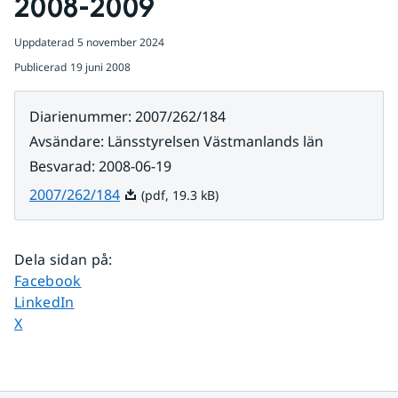
2008-2009
Uppdaterad
5 november 2024
Publicerad
19 juni 2008
Diarienummer
:
2007/262/184
Avsändare
:
Länsstyrelsen Västmanlands län
Besvarad
:
2008-06-19
Pdf, 19.3 kB.
2007/262/184
(pdf, 19.3 kB)
Dela sidan på
:
Dela sidan på
Facebook
Dela sidan på
LinkedIn
Dela sidan på
X