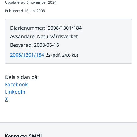
Uppdaterad
5 november 2024
Publicerad
16 juni 2008
Diarienummer
:
2008/1301/184
Avsändare
:
Naturvårdsverket
Besvarad
:
2008-06-16
Pdf, 24.6 kB.
2008/1301/184
(pdf, 24.6 kB)
Dela sidan på
:
Dela sidan på
Facebook
Dela sidan på
LinkedIn
Dela sidan på
X
Kontakta SMHI