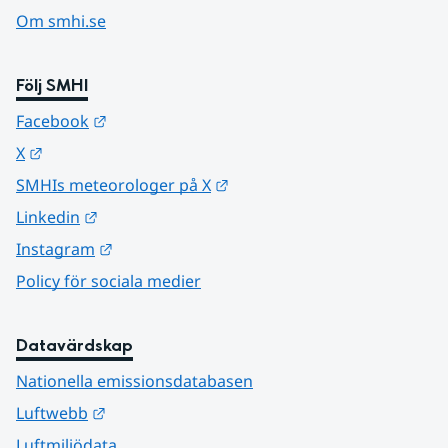
Om smhi.se
Följ SMHI
Länk till annan webbplats.
Facebook
Länk till annan webbplats.
X
Länk till annan webbplats.
SMHIs meteorologer på X
Länk till annan webbplats.
Linkedin
Länk till annan webbplats.
Instagram
Policy för sociala medier
Datavärdskap
Nationella emissionsdatabasen
Länk till annan webbplats.
Luftwebb
Luftmiljödata