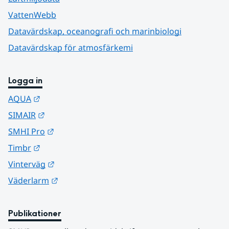
VattenWebb
Datavärdskap, oceanografi och marinbiologi
Datavärdskap för atmosfärkemi
Logga in
Länk till annan webbplats.
AQUA
Länk till annan webbplats.
SIMAIR
Länk till annan webbplats.
SMHI Pro
Länk till annan webbplats.
Timbr
Länk till annan webbplats.
Vinterväg
Länk till annan webbplats.
Väderlarm
Publikationer