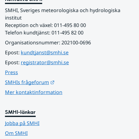
SMHI, Sveriges meteorologiska och hydrologiska 
institut
Reception och växel: 011-495 80 00
Telefon kundtjänst: 011-495 82 00
Organisationsnummer: 202100-0696
Epost: 
kundtjanst@smhi.se
Epost: 
registrator@smhi.se
Press
Länk till annan webbplats.
SMHIs frågeforum
Mer kontaktinformation
SMHI-länkar
Jobba på SMHI
Om SMHI