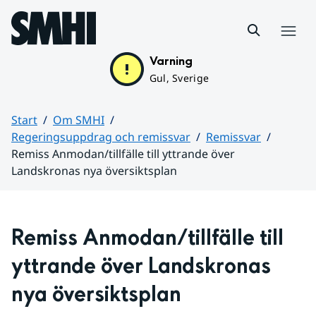
Hoppa till sidans innehåll
Meny
Varning
Gul, Sverige
Start
Om SMHI
Regeringsuppdrag och remissvar
Remissvar
Remiss Anmodan/tillfälle till yttrande över
Landskronas nya översiktsplan
Huvudinnehåll
Remiss Anmodan/tillfälle till 
yttrande över Landskronas 
nya översiktsplan