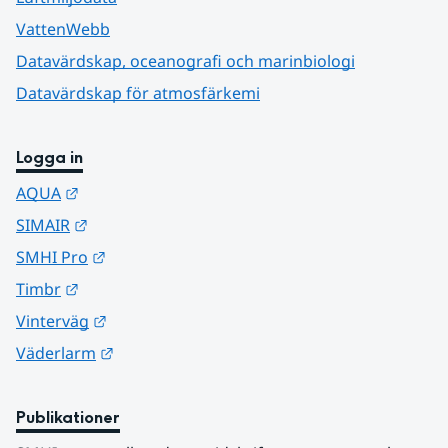
VattenWebb
Datavärdskap, oceanografi och marinbiologi
Datavärdskap för atmosfärkemi
Logga in
Länk till annan webbplats.
AQUA
Länk till annan webbplats.
SIMAIR
Länk till annan webbplats.
SMHI Pro
Länk till annan webbplats.
Timbr
Länk till annan webbplats.
Vinterväg
Länk till annan webbplats.
Väderlarm
Publikationer