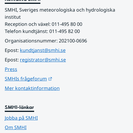
SMHI, Sveriges meteorologiska och hydrologiska 
institut
Reception och växel: 011-495 80 00
Telefon kundtjänst: 011-495 82 00
Organisationsnummer: 202100-0696
Epost: 
kundtjanst@smhi.se
Epost: 
registrator@smhi.se
Press
Länk till annan webbplats.
SMHIs frågeforum
Mer kontaktinformation
SMHI-länkar
Jobba på SMHI
Om SMHI