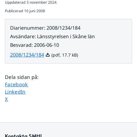
Uppdaterad
5 november 2024
Publicerad
10 juni 2008
Diarienummer
:
2008/1234/184
Avsändare
:
Länsstyrelsen i Skåne län
Besvarad
:
2006-06-10
Pdf, 17.7 kB.
2008/1234/184
(pdf, 17.7 kB)
Dela sidan på
:
Dela sidan på
Facebook
Dela sidan på
LinkedIn
Dela sidan på
X
Kontakta SMHI