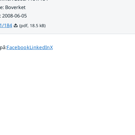
re
:
Boverket
:
2008-06-05
Pdf, 18.5 kB.
1/184
(pdf, 18.5 kB)
Dela sidan på
Dela sidan på
Dela sidan på
 på
:
Facebook
LinkedIn
X