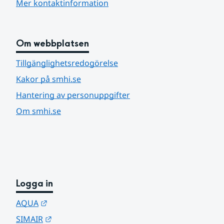
Mer kontaktinformation
Om webbplatsen
Tillgänglighetsredogörelse
Kakor på smhi.se
Hantering av personuppgifter
Om smhi.se
Logga in
Länk till annan webbplats.
AQUA
Länk till annan webbplats.
SIMAIR