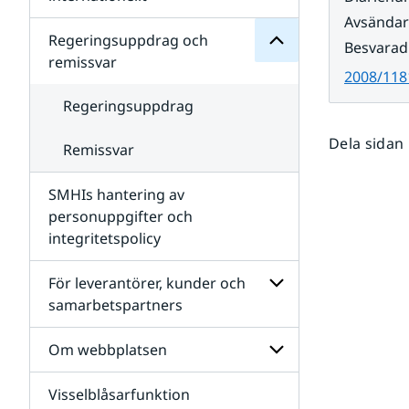
SMHIs
Undersidor
Avsända
organisation
för
Regeringsuppdrag och
Besvarad
Samverkan
remissvar
nationellt
2008/118
och
internationellt
Regeringsuppdrag
Dela sidan
Remissvar
SMHIs hantering av
personuppgifter och
integritetspolicy
För leverantörer, kunder och
samarbetspartners
Undersidor
för
Om webbplatsen
För
leverantörer,
Visselblåsarfunktion
kunder
Undersidor