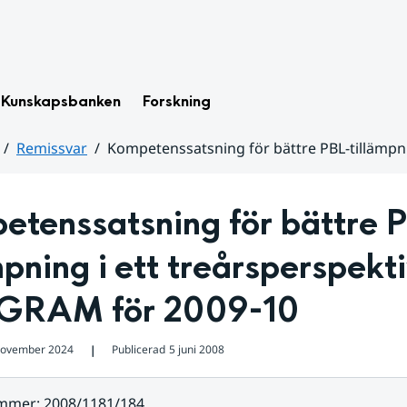
Kunskapsbanken
Forskning
Remissvar
Kompetenssatsning för bättre PBL-tillämpni
etenssatsning för bättre 
mpning i ett treårsperspektiv
RAM för 2009-10
november 2024
Publicerad
5 juni 2008
❘
ummer
:
2008/1181/184