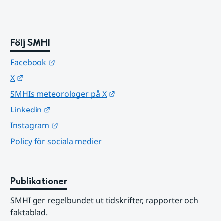
Följ SMHI
Länk till annan webbplats.
Facebook
Länk till annan webbplats.
X
Länk till annan webbplats.
SMHIs meteorologer på X
Länk till annan webbplats.
Linkedin
Länk till annan webbplats.
Instagram
Policy för sociala medier
Publikationer
SMHI ger regelbundet ut tidskrifter, rapporter och 
faktablad.