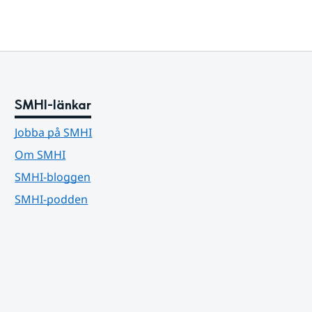
SMHI-länkar
Jobba på SMHI
Om SMHI
SMHI-bloggen
SMHI-podden