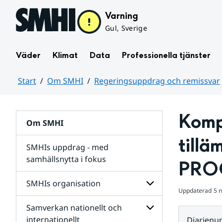
Hoppa till sidans innehåll
Varning
Gul, Sverige
Väder
Klimat
Data
Professionella tjänster
Start
Om SMHI
Regeringsuppdrag och remissvar
Huvudinnehåll
Komp
Om SMHI
tillä
SMHIs uppdrag - med
samhällsnytta i fokus
PROG
remissvar
SMHIs organisation
och
Uppdaterad
5 
Regeringsuppdrag
Samverkan nationellt och
för
Undersidor
Undersidor
för
internationellt
Diarien