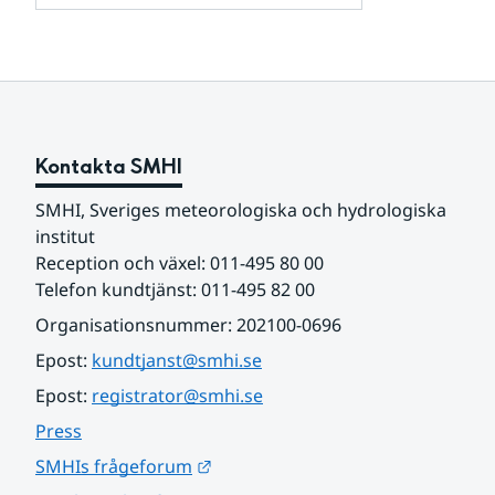
och
för
samarbetspartners
Om
webbplatsen
Kontakta SMHI
SMHI, Sveriges meteorologiska och hydrologiska 
institut
Reception och växel: 011-495 80 00
Telefon kundtjänst: 011-495 82 00
Organisationsnummer: 202100-0696
Epost: 
kundtjanst@smhi.se
Epost: 
registrator@smhi.se
Press
Länk till annan webbplats.
SMHIs frågeforum