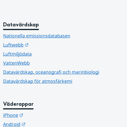
Datavärdskap
Nationella emissionsdatabasen
Länk till annan webbplats.
Luftwebb
Luftmiljödata
VattenWebb
Datavärdskap, oceanografi och marinbiologi
Datavärdskap för atmosfärkemi
Väderappar
Länk till annan webbplats.
iPhone
Länk till annan webbplats.
Android