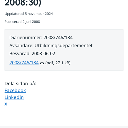
2008:30)
Uppdaterad
5 november 2024
Publicerad
2 juni 2008
Diarienummer
:
2008/746/184
Avsändare
:
Utbildningsdepartementet
Besvarad
:
2008-06-02
Pdf, 27.1 kB.
2008/746/184
(pdf, 27.1 kB)
Dela sidan på
:
Dela sidan på
Facebook
Dela sidan på
LinkedIn
Dela sidan på
X