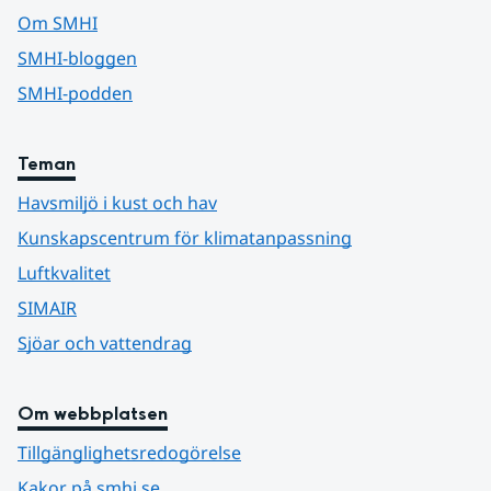
Om SMHI
SMHI-bloggen
SMHI-podden
Teman
Havsmiljö i kust och hav
Kunskapscentrum för klimatanpassning
Luftkvalitet
SIMAIR
Sjöar och vattendrag
Om webbplatsen
Tillgänglighetsredogörelse
Kakor på smhi.se