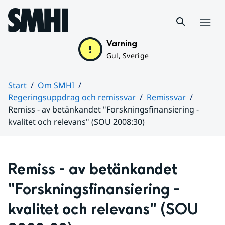
Hoppa till sidans innehåll
Meny
Varning
Gul, Sverige
Start
Om SMHI
Regeringsuppdrag och remissvar
Remissvar
Remiss - av betänkandet "Forskningsfinansiering -
kvalitet och relevans" (SOU 2008:30)
Huvudinnehåll
Remiss - av betänkandet 
"Forskningsfinansiering - 
kvalitet och relevans" (SOU 