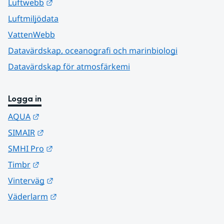
Länk till annan webbplats.
Luftwebb
Luftmiljödata
VattenWebb
Datavärdskap, oceanografi och marinbiologi
Datavärdskap för atmosfärkemi
Logga in
Länk till annan webbplats.
AQUA
Länk till annan webbplats.
SIMAIR
Länk till annan webbplats.
SMHI Pro
Länk till annan webbplats.
Timbr
Länk till annan webbplats.
Vinterväg
Länk till annan webbplats.
Väderlarm