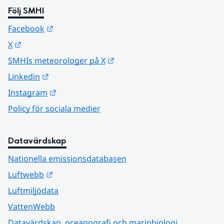
Följ SMHI
Länk till annan webbplats.
Facebook
Länk till annan webbplats.
X
Länk till annan webbplats.
SMHIs meteorologer på X
Länk till annan webbplats.
Linkedin
Länk till annan webbplats.
Instagram
Policy för sociala medier
Datavärdskap
Nationella emissionsdatabasen
Länk till annan webbplats.
Luftwebb
Luftmiljödata
VattenWebb
Datavärdskap, oceanografi och marinbiologi