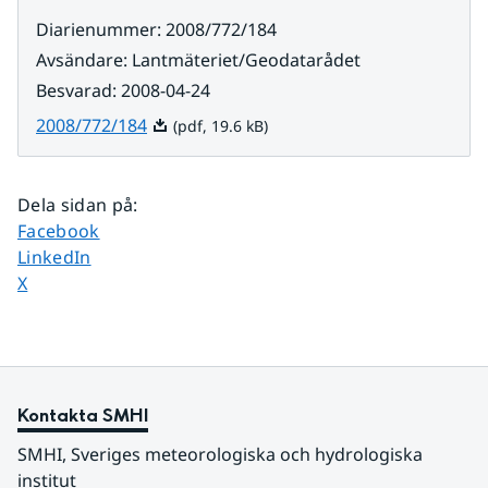
Diarienummer
:
2008/772/184
Avsändare
:
Lantmäteriet/Geodatarådet
Besvarad
:
2008-04-24
Pdf, 19.6 kB.
2008/772/184
(pdf, 19.6 kB)
Dela sidan på
:
Dela sidan på
Facebook
Dela sidan på
LinkedIn
Dela sidan på
X
Kontakta SMHI
SMHI, Sveriges meteorologiska och hydrologiska 
institut