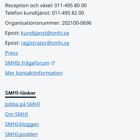
Reception och växel: 011-495 80 00
Telefon kundtjänst: 011-495 82 00
Organisationsnummer: 202100-0696
Epost: 
kundtjanst@smhi.se
Epost: 
registrator@smhi.se
Press
Länk till annan webbplats.
SMHIs frågeforum
Mer kontaktinformation
SMHI-länkar
Jobba på SMHI
Om SMHI
SMHI-bloggen
SMHI-podden