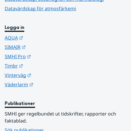
Datavärdskap för atmosfärkemi
Logga in
Länk till annan webbplats.
AQUA
Länk till annan webbplats.
SIMAIR
Länk till annan webbplats.
SMHI Pro
Länk till annan webbplats.
Timbr
Länk till annan webbplats.
Vinterväg
Länk till annan webbplats.
Väderlarm
Publikationer
SMHI ger regelbundet ut tidskrifter, rapporter och 
faktablad.
Sök publikationer