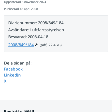
Uppdaterad
5 november 2024
Publicerad
18 april 2008
Diarienummer
:
2008/849/184
Avsändare
:
Luftfartsstyrelsen
Besvarad
:
2008-04-18
Pdf, 22.4 kB.
2008/849/184
(pdf, 22.4 kB)
Dela sidan på
:
Dela sidan på
Facebook
Dela sidan på
LinkedIn
Dela sidan på
X
Kontakta SMHI