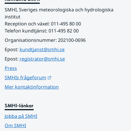
SMHI, Sveriges meteorologiska och hydrologiska 
institut
Reception och växel: 011-495 80 00
Telefon kundtjänst: 011-495 82 00
Organisationsnummer: 202100-0696
Epost: 
kundtjanst@smhi.se
Epost: 
registrator@smhi.se
Press
Länk till annan webbplats.
SMHIs frågeforum
Mer kontaktinformation
SMHI-länkar
Jobba på SMHI
Om SMHI