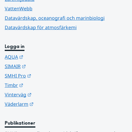
VattenWebb
Datavärdskap, oceanografi och marinbiologi
Datavärdskap för atmosfärkemi
Logga in
Länk till annan webbplats.
AQUA
Länk till annan webbplats.
SIMAIR
Länk till annan webbplats.
SMHI Pro
Länk till annan webbplats.
Timbr
Länk till annan webbplats.
Vinterväg
Länk till annan webbplats.
Väderlarm
Publikationer