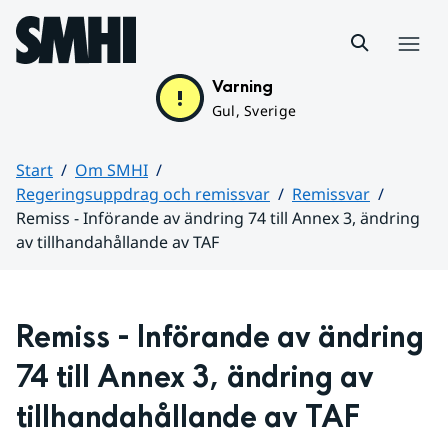
Hoppa till sidans innehåll
Meny
Varning
Gul, Sverige
Start
Om SMHI
Regeringsuppdrag och remissvar
Remissvar
Remiss - Införande av ändring 74 till Annex 3, ändring
av tillhandahållande av TAF
Huvudinnehåll
Remiss - Införande av ändring 
74 till Annex 3, ändring av 
tillhandahållande av TAF