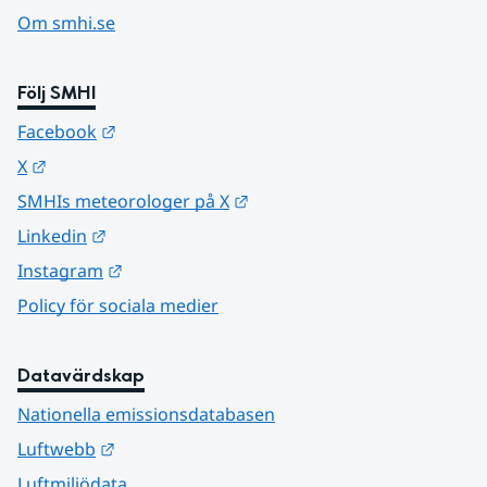
Om smhi.se
Följ SMHI
Länk till annan webbplats.
Facebook
Länk till annan webbplats.
X
Länk till annan webbplats.
SMHIs meteorologer på X
Länk till annan webbplats.
Linkedin
Länk till annan webbplats.
Instagram
Policy för sociala medier
Datavärdskap
Nationella emissionsdatabasen
Länk till annan webbplats.
Luftwebb
Luftmiljödata