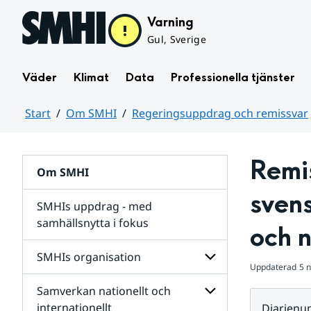
Hoppa till sidans innehåll
Varning
Gul, Sverige
Väder
Klimat
Data
Professionella tjänster
Start
Om SMHI
Regeringsuppdrag och remissvar
Huvudinnehåll
Remis
Om SMHI
svens
SMHIs uppdrag - med
samhällsnytta i fokus
och n
remissvar
SMHIs organisation
och
Uppdaterad
5 
Regeringsuppdrag
Samverkan nationellt och
för
Undersidor
Undersidor
för
internationellt
Diarien