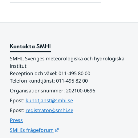
och
för
samarbetspartners
Om
webbplatsen
Kontakta SMHI
SMHI, Sveriges meteorologiska och hydrologiska 
institut
Reception och växel: 011-495 80 00
Telefon kundtjänst: 011-495 82 00
Organisationsnummer: 202100-0696
Epost: 
kundtjanst@smhi.se
Epost: 
registrator@smhi.se
Press
Länk till annan webbplats.
SMHIs frågeforum