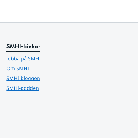
SMHI-länkar
Jobba på SMHI
Om SMHI
SMHI-bloggen
SMHI-podden