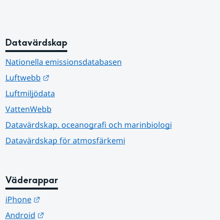
Datavärdskap
Nationella emissionsdatabasen
Länk till annan webbplats.
Luftwebb
Luftmiljödata
VattenWebb
Datavärdskap, oceanografi och marinbiologi
Datavärdskap för atmosfärkemi
Väderappar
Länk till annan webbplats.
iPhone
Länk till annan webbplats.
Android