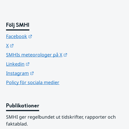
Följ SMHI
Länk till annan webbplats.
Facebook
Länk till annan webbplats.
X
Länk till annan webbplats.
SMHIs meteorologer på X
Länk till annan webbplats.
Linkedin
Länk till annan webbplats.
Instagram
Policy för sociala medier
Publikationer
SMHI ger regelbundet ut tidskrifter, rapporter och 
faktablad.