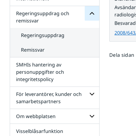
SMHIs
Undersidor
Avsända
organisation
för
Regeringsuppdrag och
radiologi
Samverkan
remissvar
Besvarad
nationellt
och
2008/643
internationellt
Regeringsuppdrag
Remissvar
Dela sidan
SMHIs hantering av
personuppgifter och
integritetspolicy
För leverantörer, kunder och
samarbetspartners
Undersidor
för
Om webbplatsen
För
leverantörer,
Visselblåsarfunktion
kunder
Undersidor