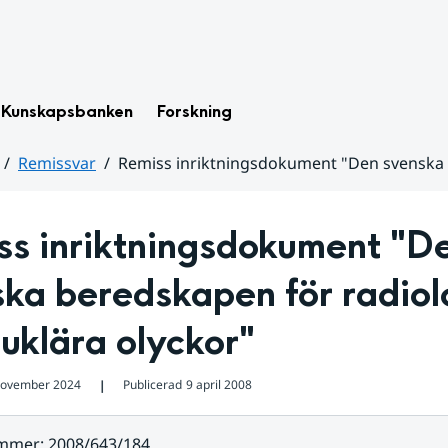
Kunskapsbanken
Forskning
Remissvar
Remiss inriktningsdokument "Den svenska 
s inriktningsdokument "De
ka beredskapen för radiolo
uklära olyckor"
november 2024
Publicerad
9 april 2008
❘
ummer
:
2008/643/184