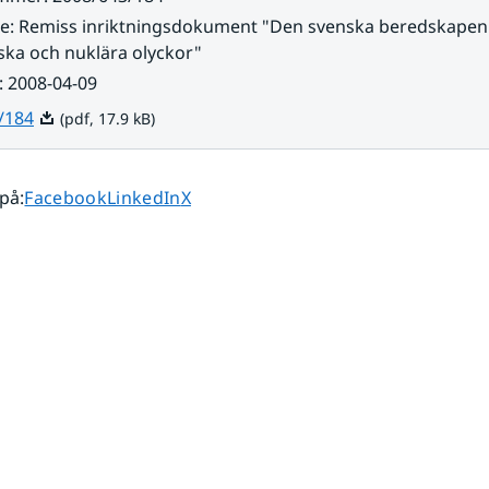
re
:
Remiss inriktningsdokument "Den svenska beredskapen
ska och nuklära olyckor"
:
2008-04-09
Pdf, 17.9 kB.
/184
(pdf, 17.9 kB)
Dela sidan på
Dela sidan på
Dela sidan på
 på
:
Facebook
LinkedIn
X