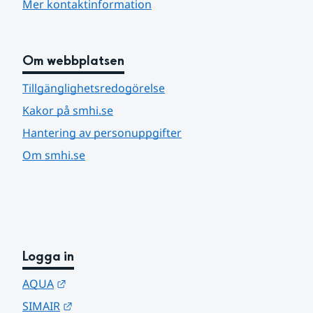
Mer kontaktinformation
Om webbplatsen
Tillgänglighetsredogörelse
Kakor på smhi.se
Hantering av personuppgifter
Om smhi.se
Logga in
Länk till annan webbplats.
AQUA
Länk till annan webbplats.
SIMAIR