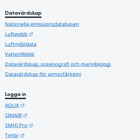
Datavärdskap
Nationella emissionsdatabasen
Länk till annan webbplats.
Luftwebb
Luftmiljödata
VattenWebb
Datavärdskap, oceanografi och marinbiologi
Datavärdskap för atmosfärkemi
Logga in
Länk till annan webbplats.
AQUA
Länk till annan webbplats.
SIMAIR
Länk till annan webbplats.
SMHI Pro
Länk till annan webbplats.
Timbr