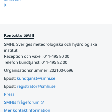
Dela sidan på
X
Kontakta SMHI
SMHI, Sveriges meteorologiska och hydrologiska 
institut
Reception och växel: 011-495 80 00
Telefon kundtjänst: 011-495 82 00
Organisationsnummer: 202100-0696
Epost: 
kundtjanst@smhi.se
Epost: 
registrator@smhi.se
Press
Länk till annan webbplats.
SMHIs frågeforum
Mer kontaktinformation