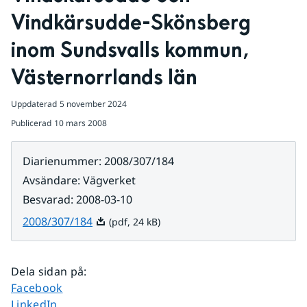
Vindkärsudde-Skönsberg 
inom Sundsvalls kommun, 
Västernorrlands län
Uppdaterad
5 november 2024
Publicerad
10 mars 2008
Diarienummer
:
2008/307/184
Avsändare
:
Vägverket
Besvarad
:
2008-03-10
Pdf, 24 kB.
2008/307/184
(pdf, 24 kB)
Dela sidan på
:
Dela sidan på
Facebook
Dela sidan på
LinkedIn