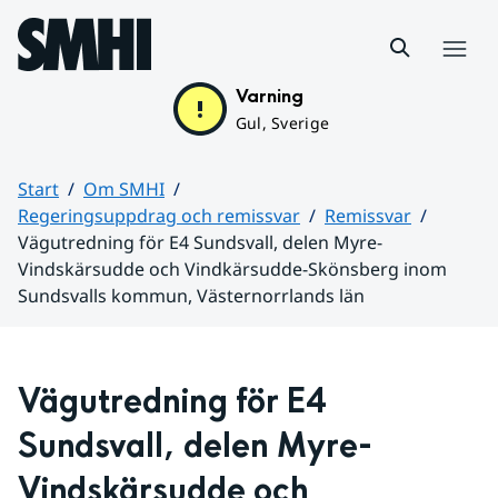
Hoppa till sidans innehåll
Meny
Varning
Gul, Sverige
Start
Om SMHI
Regeringsuppdrag och remissvar
Remissvar
Vägutredning för E4 Sundsvall, delen Myre-
Vindskärsudde och Vindkärsudde-Skönsberg inom
Sundsvalls kommun, Västernorrlands län
Huvudinnehåll
Vägutredning för E4 
Sundsvall, delen Myre-
Vindskärsudde och 