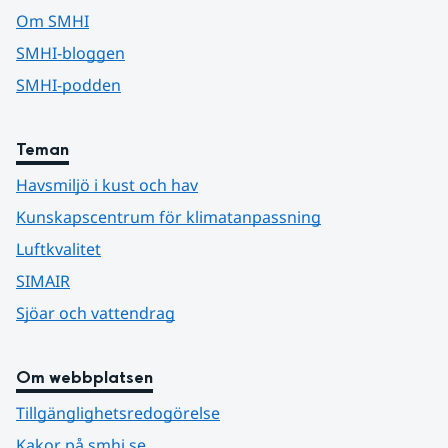
Om SMHI
SMHI-bloggen
SMHI-podden
Teman
Havsmiljö i kust och hav
Kunskapscentrum för klimatanpassning
Luftkvalitet
SIMAIR
Sjöar och vattendrag
Om webbplatsen
Tillgänglighetsredogörelse
Kakor på smhi.se