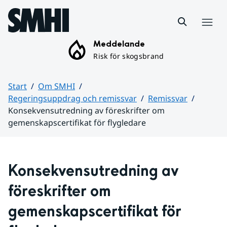
Hoppa till sidans innehåll
Meny
Meddelande
Risk för skogsbrand
Start
Om SMHI
Regeringsuppdrag och remissvar
Remissvar
Konsekvensutredning av föreskrifter om
gemenskapscertifikat för flygledare
Huvudinnehåll
Konsekvensutredning av 
föreskrifter om 
gemenskapscertifikat för 