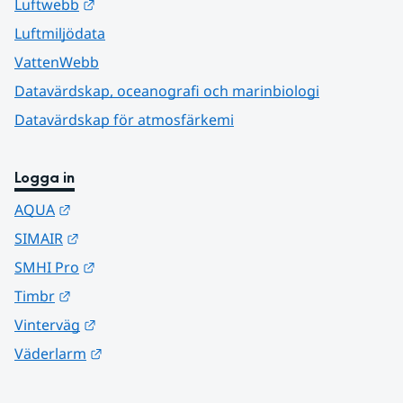
Länk till annan webbplats.
Luftwebb
Luftmiljödata
VattenWebb
Datavärdskap, oceanografi och marinbiologi
Datavärdskap för atmosfärkemi
Logga in
Länk till annan webbplats.
AQUA
Länk till annan webbplats.
SIMAIR
Länk till annan webbplats.
SMHI Pro
Länk till annan webbplats.
Timbr
Länk till annan webbplats.
Vinterväg
Länk till annan webbplats.
Väderlarm