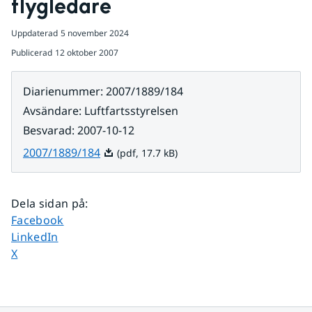
flygledare
Uppdaterad
5 november 2024
Publicerad
12 oktober 2007
Diarienummer
:
2007/1889/184
Avsändare
:
Luftfartsstyrelsen
Besvarad
:
2007-10-12
Pdf, 17.7 kB.
2007/1889/184
(pdf, 17.7 kB)
Dela sidan på
:
Dela sidan på
Facebook
Dela sidan på
LinkedIn
Dela sidan på
X