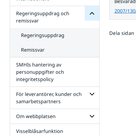
Besvarad
SMHIs
Undersidor
organisation
2007/130
för
Regeringsuppdrag och
Samverkan
remissvar
nationellt
och
Dela sidan
internationellt
Regeringsuppdrag
Remissvar
SMHIs hantering av
personuppgifter och
integritetspolicy
För leverantörer, kunder och
samarbetspartners
Undersidor
för
Om webbplatsen
För
leverantörer,
Visselblåsarfunktion
kunder
Undersidor