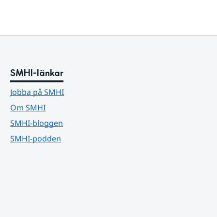
SMHI-länkar
Jobba på SMHI
Om SMHI
SMHI-bloggen
SMHI-podden