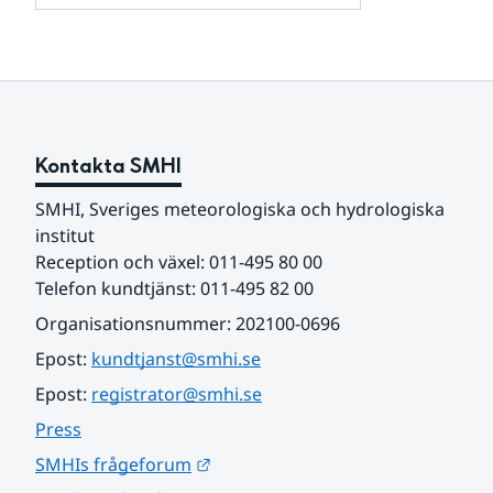
och
för
samarbetspartners
Om
webbplatsen
Kontakta SMHI
SMHI, Sveriges meteorologiska och hydrologiska 
institut
Reception och växel: 011-495 80 00
Telefon kundtjänst: 011-495 82 00
Organisationsnummer: 202100-0696
Epost: 
kundtjanst@smhi.se
Epost: 
registrator@smhi.se
Press
Länk till annan webbplats.
SMHIs frågeforum