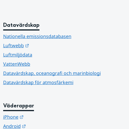
Datavärdskap
Nationella emissionsdatabasen
Länk till annan webbplats.
Luftwebb
Luftmiljödata
VattenWebb
Datavärdskap, oceanografi och marinbiologi
Datavärdskap för atmosfärkemi
Väderappar
Länk till annan webbplats.
iPhone
Länk till annan webbplats.
Android