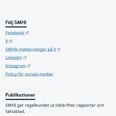
Följ SMHI
Länk till annan webbplats.
Facebook
Länk till annan webbplats.
X
Länk till annan webbplats.
SMHIs meteorologer på X
Länk till annan webbplats.
Linkedin
Länk till annan webbplats.
Instagram
Policy för sociala medier
Publikationer
SMHI ger regelbundet ut tidskrifter, rapporter och 
faktablad.