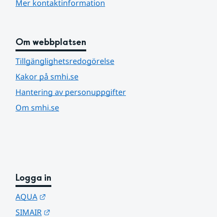
Mer kontaktinformation
Om webbplatsen
Tillgänglighetsredogörelse
Kakor på smhi.se
Hantering av personuppgifter
Om smhi.se
Logga in
Länk till annan webbplats.
AQUA
Länk till annan webbplats.
SIMAIR