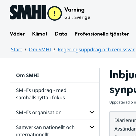
Hoppa till sidans innehåll
Varning
Gul, Sverige
Väder
Klimat
Data
Professionella tjänster
Start
Om SMHI
Regeringsuppdrag och remissvar
Huvudinnehåll
Inbju
Om SMHI
synp
SMHIs uppdrag - med
samhällsnytta i fokus
Uppdaterad
5 
remissvar
SMHIs organisation
och
Diarien
Regeringsuppdrag
Samverkan nationellt och
för
Undersidor
Avsända
Undersidor
för
internationellt