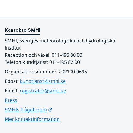
Kontakta SMHI
SMHI, Sveriges meteorologiska och hydrologiska 
institut
Reception och växel: 011-495 80 00
Telefon kundtjänst: 011-495 82 00
Organisationsnummer: 202100-0696
Epost: 
kundtjanst@smhi.se
Epost: 
registrator@smhi.se
Press
Länk till annan webbplats.
SMHIs frågeforum
Mer kontaktinformation