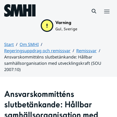
Hoppa till sidans innehåll
Meny
Varning
Gul, Sverige
Start
Om SMHI
Regeringsuppdrag och remissvar
Remissvar
Ansvarskommitténs slutbetänkande: Hållbar
samhällsorganisation med utvecklingskraft (SOU
2007:10)
Huvudinnehåll
Ansvarskommitténs 
slutbetänkande: Hållbar 
samhällsorganisation med 