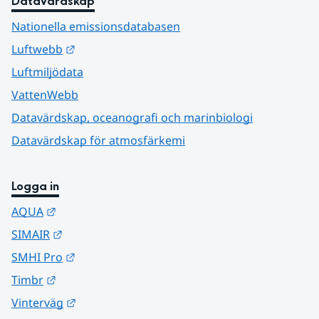
Datavärdskap
Nationella emissionsdatabasen
Länk till annan webbplats.
Luftwebb
Luftmiljödata
VattenWebb
Datavärdskap, oceanografi och marinbiologi
Datavärdskap för atmosfärkemi
Logga in
Länk till annan webbplats.
AQUA
Länk till annan webbplats.
SIMAIR
Länk till annan webbplats.
SMHI Pro
Länk till annan webbplats.
Timbr
Länk till annan webbplats.
Vinterväg