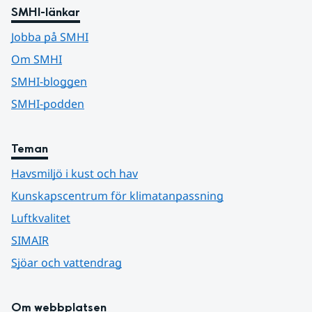
SMHI-länkar
Jobba på SMHI
Om SMHI
SMHI-bloggen
SMHI-podden
Teman
Havsmiljö i kust och hav
Kunskapscentrum för klimatanpassning
Luftkvalitet
SIMAIR
Sjöar och vattendrag
Om webbplatsen