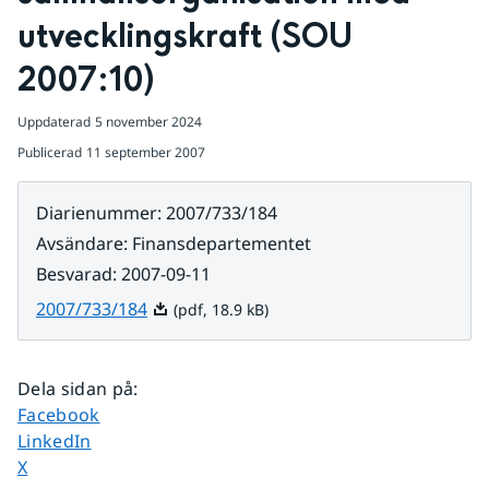
utvecklingskraft (SOU 
2007:10)
Uppdaterad
5 november 2024
Publicerad
11 september 2007
Diarienummer
:
2007/733/184
Avsändare
:
Finansdepartementet
Besvarad
:
2007-09-11
Pdf, 18.9 kB.
2007/733/184
(pdf, 18.9 kB)
Dela sidan på
:
Dela sidan på
Facebook
Dela sidan på
LinkedIn
Dela sidan på
X