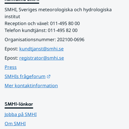
SMHI, Sveriges meteorologiska och hydrologiska 
institut
Reception och växel: 011-495 80 00
Telefon kundtjänst: 011-495 82 00
Organisationsnummer: 202100-0696
Epost: 
kundtjanst@smhi.se
Epost: 
registrator@smhi.se
Press
Länk till annan webbplats.
SMHIs frågeforum
Mer kontaktinformation
SMHI-länkar
Jobba på SMHI
Om SMHI