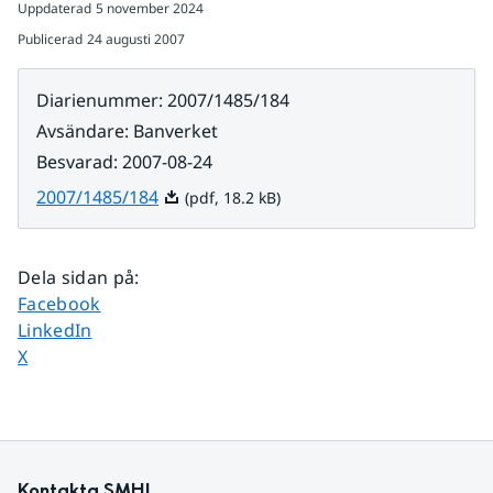
Uppdaterad
5 november 2024
Publicerad
24 augusti 2007
Diarienummer
:
2007/1485/184
Avsändare
:
Banverket
Besvarad
:
2007-08-24
Pdf, 18.2 kB.
2007/1485/184
(pdf, 18.2 kB)
Dela sidan på
:
Dela sidan på
Facebook
Dela sidan på
LinkedIn
Dela sidan på
X
Kontakta SMHI