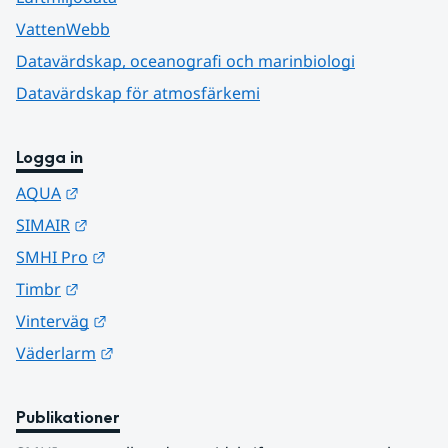
VattenWebb
Datavärdskap, oceanografi och marinbiologi
Datavärdskap för atmosfärkemi
Logga in
Länk till annan webbplats.
AQUA
Länk till annan webbplats.
SIMAIR
Länk till annan webbplats.
SMHI Pro
Länk till annan webbplats.
Timbr
Länk till annan webbplats.
Vinterväg
Länk till annan webbplats.
Väderlarm
Publikationer