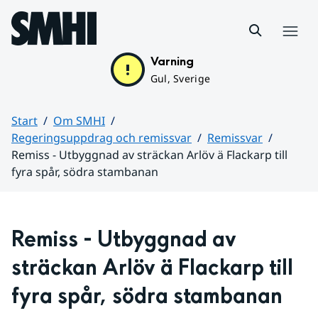
Hoppa till sidans innehåll
Meny
Varning
Gul, Sverige
Start
Om SMHI
Regeringsuppdrag och remissvar
Remissvar
Remiss - Utbyggnad av sträckan Arlöv ä Flackarp till
fyra spår, södra stambanan
Huvudinnehåll
Remiss - Utbyggnad av 
sträckan Arlöv ä Flackarp till 
fyra spår, södra stambanan