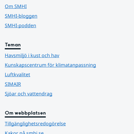
Om SMHI
SMHI-bloggen
SMHI-podden
Teman
Havsmiljö i kust och hav
Kunskapscentrum för klimatanpassning
Luftkvalitet
SIMAIR
Sjöar och vattendrag
Om webbplatsen
Tillgänglighetsredogörelse
Kakor på smhi.se