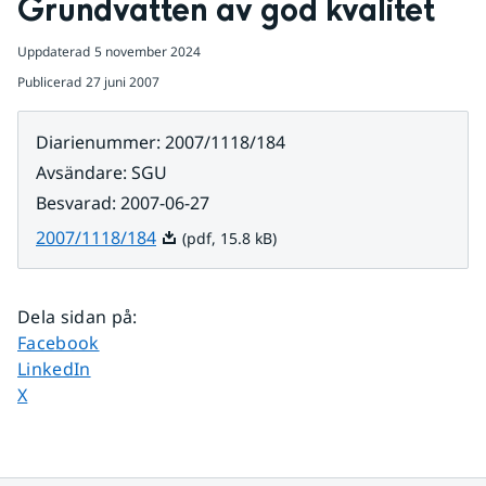
Grundvatten av god kvalitet
Uppdaterad
5 november 2024
Publicerad
27 juni 2007
Diarienummer
:
2007/1118/184
Avsändare
:
SGU
Besvarad
:
2007-06-27
Pdf, 15.8 kB.
2007/1118/184
(pdf, 15.8 kB)
Dela sidan på
:
Dela sidan på
Facebook
Dela sidan på
LinkedIn
Dela sidan på
X