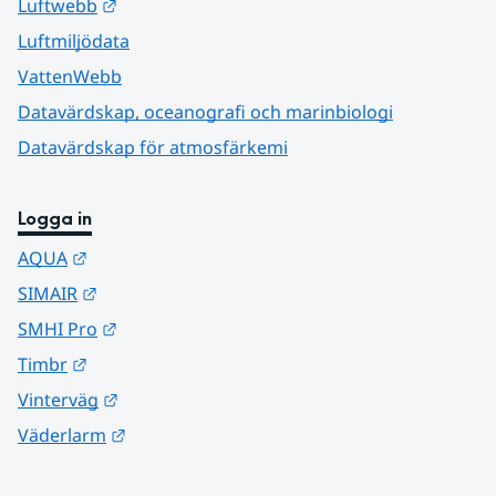
Länk till annan webbplats.
Luftwebb
Luftmiljödata
VattenWebb
Datavärdskap, oceanografi och marinbiologi
Datavärdskap för atmosfärkemi
Logga in
Länk till annan webbplats.
AQUA
Länk till annan webbplats.
SIMAIR
Länk till annan webbplats.
SMHI Pro
Länk till annan webbplats.
Timbr
Länk till annan webbplats.
Vinterväg
Länk till annan webbplats.
Väderlarm