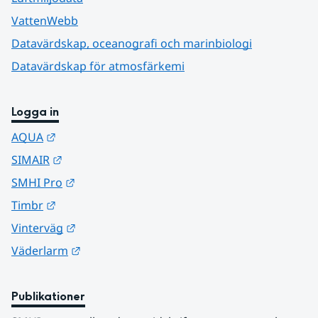
VattenWebb
Datavärdskap, oceanografi och marinbiologi
Datavärdskap för atmosfärkemi
Logga in
Länk till annan webbplats.
AQUA
Länk till annan webbplats.
SIMAIR
Länk till annan webbplats.
SMHI Pro
Länk till annan webbplats.
Timbr
Länk till annan webbplats.
Vinterväg
Länk till annan webbplats.
Väderlarm
Publikationer