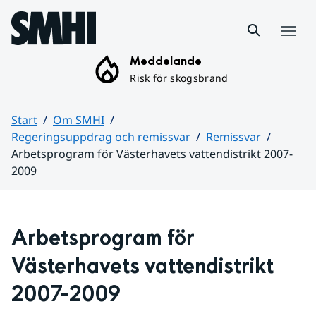
Hoppa till sidans innehåll
Meny
Meddelande
Risk för skogsbrand
Start
Om SMHI
Regeringsuppdrag och remissvar
Remissvar
Arbetsprogram för Västerhavets vattendistrikt 2007-
2009
Huvudinnehåll
Arbetsprogram för 
Västerhavets vattendistrikt 
2007-2009