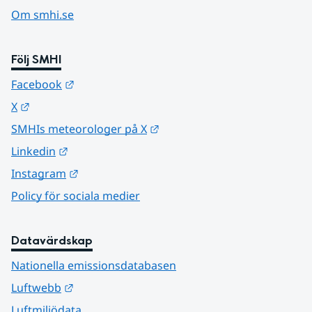
Om smhi.se
Följ SMHI
Länk till annan webbplats.
Facebook
Länk till annan webbplats.
X
Länk till annan webbplats.
SMHIs meteorologer på X
Länk till annan webbplats.
Linkedin
Länk till annan webbplats.
Instagram
Policy för sociala medier
Datavärdskap
Nationella emissionsdatabasen
Länk till annan webbplats.
Luftwebb
Luftmiljödata