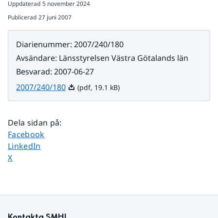
Uppdaterad
5 november 2024
Publicerad
27 juni 2007
Diarienummer
:
2007/240/180
Avsändare
:
Länsstyrelsen Västra Götalands län
Besvarad
:
2007-06-27
Pdf, 19.1 kB.
2007/240/180
(pdf, 19.1 kB)
Dela sidan på
:
Dela sidan på
Facebook
Dela sidan på
LinkedIn
Dela sidan på
X
Kontakta SMHI