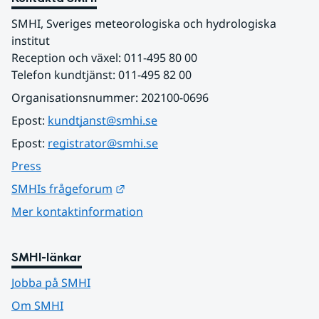
SMHI, Sveriges meteorologiska och hydrologiska 
institut
Reception och växel: 011-495 80 00
Telefon kundtjänst: 011-495 82 00
Organisationsnummer: 202100-0696
Epost: 
kundtjanst@smhi.se
Epost: 
registrator@smhi.se
Press
Länk till annan webbplats.
SMHIs frågeforum
Mer kontaktinformation
SMHI-länkar
Jobba på SMHI
Om SMHI