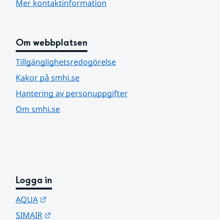
Mer kontaktinformation
Om webbplatsen
Tillgänglighetsredogörelse
Kakor på smhi.se
Hantering av personuppgifter
Om smhi.se
Logga in
Länk till annan webbplats.
AQUA
Länk till annan webbplats.
SIMAIR