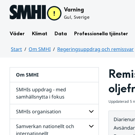
Hoppa till sidans innehåll
Varning
Gul, Sverige
Väder
Klimat
Data
Professionella tjänster
Start
Om SMHI
Regeringsuppdrag och remissvar
Huvudinnehåll
Remis
Om SMHI
oljef
SMHIs uppdrag - med
samhällsnytta i fokus
Uppdaterad
5 
remissvar
SMHIs organisation
och
Diarien
Regeringsuppdrag
Samverkan nationellt och
för
Undersidor
Avsända
Undersidor
för
internationellt