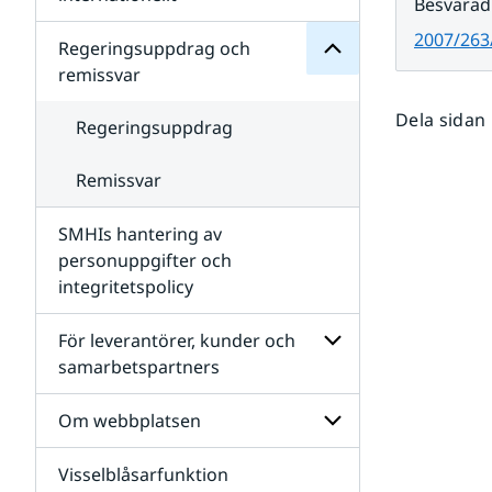
Besvarad
SMHIs
Undersidor
organisation
2007/263
för
Regeringsuppdrag och
Samverkan
remissvar
nationellt
och
Dela sidan
internationellt
Regeringsuppdrag
Remissvar
SMHIs hantering av
personuppgifter och
integritetspolicy
För leverantörer, kunder och
samarbetspartners
Undersidor
för
Om webbplatsen
För
leverantörer,
Visselblåsarfunktion
kunder
Undersidor