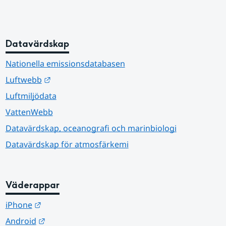
Datavärdskap
Nationella emissionsdatabasen
Länk till annan webbplats.
Luftwebb
Luftmiljödata
VattenWebb
Datavärdskap, oceanografi och marinbiologi
Datavärdskap för atmosfärkemi
Väderappar
Länk till annan webbplats.
iPhone
Länk till annan webbplats.
Android