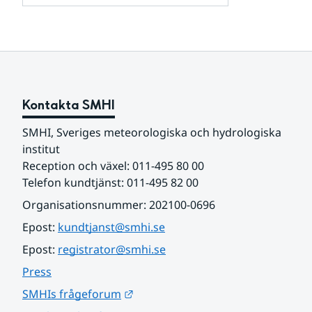
och
för
samarbetspartners
Om
webbplatsen
Kontakta SMHI
SMHI, Sveriges meteorologiska och hydrologiska 
institut
Reception och växel: 011-495 80 00
Telefon kundtjänst: 011-495 82 00
Organisationsnummer: 202100-0696
Epost: 
kundtjanst@smhi.se
Epost: 
registrator@smhi.se
Press
Länk till annan webbplats.
SMHIs frågeforum