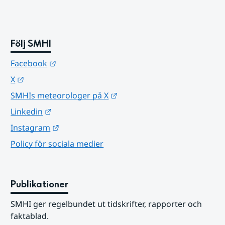
Följ SMHI
Länk till annan webbplats.
Facebook
Länk till annan webbplats.
X
Länk till annan webbplats.
SMHIs meteorologer på X
Länk till annan webbplats.
Linkedin
Länk till annan webbplats.
Instagram
Policy för sociala medier
Publikationer
SMHI ger regelbundet ut tidskrifter, rapporter och 
faktablad.