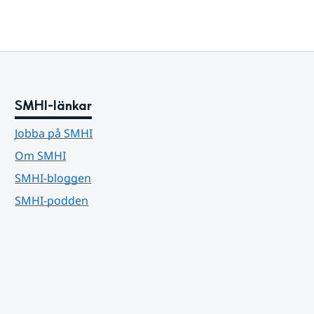
SMHI-länkar
Jobba på SMHI
Om SMHI
SMHI-bloggen
SMHI-podden