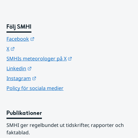
Följ SMHI
Länk till annan webbplats.
Facebook
Länk till annan webbplats.
X
Länk till annan webbplats.
SMHIs meteorologer på X
Länk till annan webbplats.
Linkedin
Länk till annan webbplats.
Instagram
Policy för sociala medier
Publikationer
SMHI ger regelbundet ut tidskrifter, rapporter och 
faktablad.