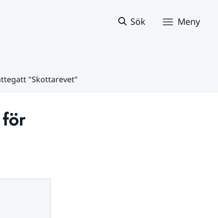
Sök
Meny
attegatt "Skottarevet"
för 