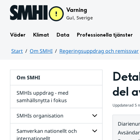
Hoppa till sidans innehåll
Varning
Gul, Sverige
Väder
Klimat
Data
Professionella tjänster
Start
Om SMHI
Regeringsuppdrag och remissvar
Huvudinnehåll
Detal
Om SMHI
del a
SMHIs uppdrag - med
samhällsnytta i fokus
Uppdaterad
5 
remissvar
SMHIs organisation
och
Diarien
Regeringsuppdrag
Samverkan nationellt och
för
Undersidor
Avsända
Undersidor
för
internationellt