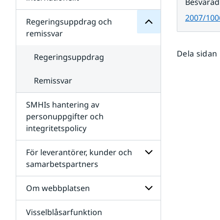
Besvarad
SMHIs
Undersidor
organisation
2007/100
för
Regeringsuppdrag och
Samverkan
remissvar
nationellt
och
Dela sidan
internationellt
Regeringsuppdrag
Remissvar
SMHIs hantering av
personuppgifter och
integritetspolicy
För leverantörer, kunder och
samarbetspartners
Undersidor
för
Om webbplatsen
För
leverantörer,
Visselblåsarfunktion
kunder
Undersidor