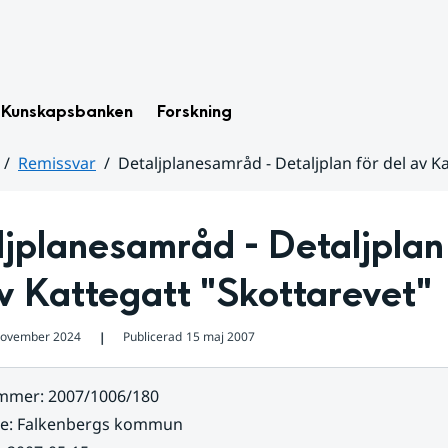
Kunskapsbanken
Forskning
Remissvar
Detaljplanesamråd - Detaljplan för del av K
jplanesamråd - Detaljplan 
v Kattegatt "Skottarevet"
november 2024
Publicerad
15 maj 2007
❘
ummer
:
2007/1006/180
re
:
Falkenbergs kommun