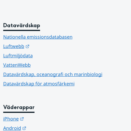
Datavärdskap
Nationella emissionsdatabasen
Länk till annan webbplats.
Luftwebb
Luftmiljödata
VattenWebb
Datavärdskap, oceanografi och marinbiologi
Datavärdskap för atmosfärkemi
Väderappar
Länk till annan webbplats.
iPhone
Länk till annan webbplats.
Android