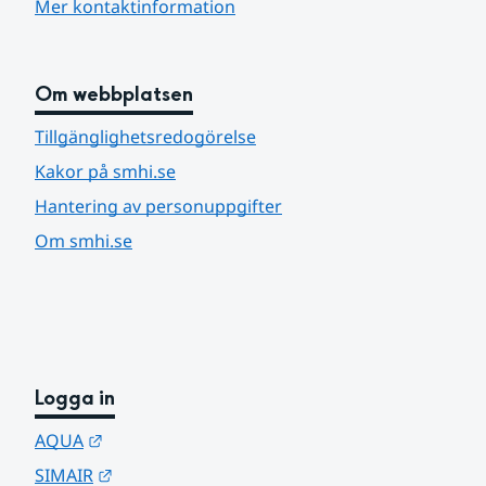
Mer kontaktinformation
Om webbplatsen
Tillgänglighetsredogörelse
Kakor på smhi.se
Hantering av personuppgifter
Om smhi.se
Logga in
Länk till annan webbplats.
AQUA
Länk till annan webbplats.
SIMAIR