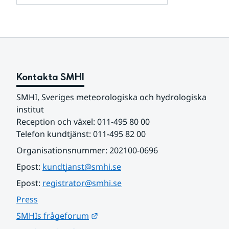
och
för
samarbetspartners
Om
webbplatsen
Kontakta SMHI
SMHI, Sveriges meteorologiska och hydrologiska 
institut
Reception och växel: 011-495 80 00
Telefon kundtjänst: 011-495 82 00
Organisationsnummer: 202100-0696
Epost: 
kundtjanst@smhi.se
Epost: 
registrator@smhi.se
Press
Länk till annan webbplats.
SMHIs frågeforum