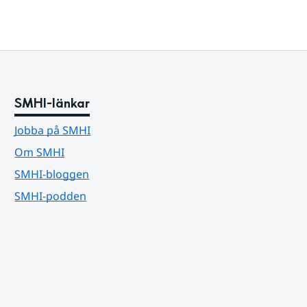
SMHI-länkar
Jobba på SMHI
Om SMHI
SMHI-bloggen
SMHI-podden