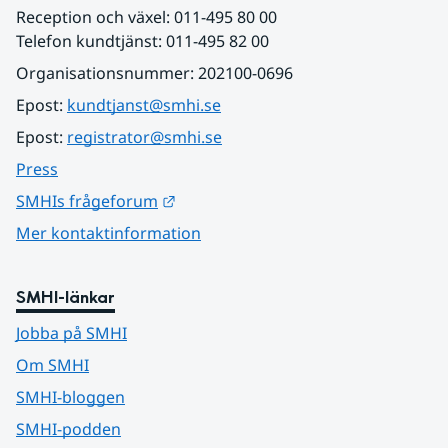
Reception och växel: 011-495 80 00
Telefon kundtjänst: 011-495 82 00
Organisationsnummer: 202100-0696
Epost: 
kundtjanst@smhi.se
Epost: 
registrator@smhi.se
Press
Länk till annan webbplats.
SMHIs frågeforum
Mer kontaktinformation
SMHI-länkar
Jobba på SMHI
Om SMHI
SMHI-bloggen
SMHI-podden