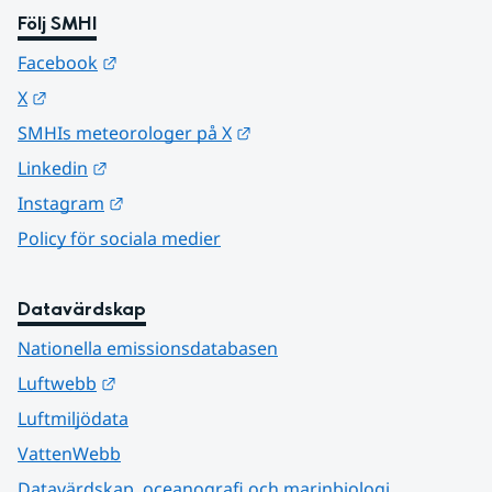
Följ SMHI
Länk till annan webbplats.
Facebook
Länk till annan webbplats.
X
Länk till annan webbplats.
SMHIs meteorologer på X
Länk till annan webbplats.
Linkedin
Länk till annan webbplats.
Instagram
Policy för sociala medier
Datavärdskap
Nationella emissionsdatabasen
Länk till annan webbplats.
Luftwebb
Luftmiljödata
VattenWebb
Datavärdskap, oceanografi och marinbiologi