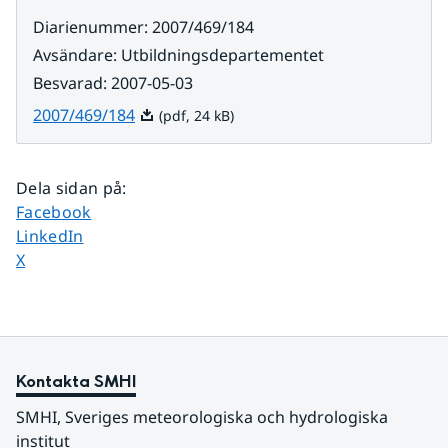
Diarienummer
:
2007/469/184
Avsändare
:
Utbildningsdepartementet
Besvarad
:
2007-05-03
Pdf, 24 kB.
2007/469/184
(pdf, 24 kB)
Dela sidan på
:
Dela sidan på
Facebook
Dela sidan på
LinkedIn
Dela sidan på
X
Kontakta SMHI
SMHI, Sveriges meteorologiska och hydrologiska 
institut