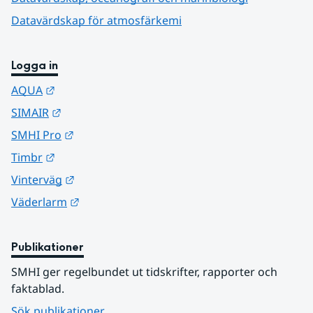
Datavärdskap för atmosfärkemi
Logga in
Länk till annan webbplats.
AQUA
Länk till annan webbplats.
SIMAIR
Länk till annan webbplats.
SMHI Pro
Länk till annan webbplats.
Timbr
Länk till annan webbplats.
Vinterväg
Länk till annan webbplats.
Väderlarm
Publikationer
SMHI ger regelbundet ut tidskrifter, rapporter och 
faktablad.
Sök publikationer