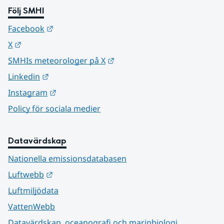
Följ SMHI
Länk till annan webbplats.
Facebook
Länk till annan webbplats.
X
Länk till annan webbplats.
SMHIs meteorologer på X
Länk till annan webbplats.
Linkedin
Länk till annan webbplats.
Instagram
Policy för sociala medier
Datavärdskap
Nationella emissionsdatabasen
Länk till annan webbplats.
Luftwebb
Luftmiljödata
VattenWebb
Datavärdskap, oceanografi och marinbiologi