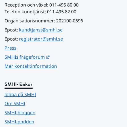
Reception och växel: 011-495 80 00
Telefon kundtjänst: 011-495 82 00
Organisationsnummer: 202100-0696
Epost: 
kundtjanst@smhi.se
Epost: 
registrator@smhi.se
Press
Länk till annan webbplats.
SMHIs frågeforum
Mer kontaktinformation
SMHI-länkar
Jobba på SMHI
Om SMHI
SMHI-bloggen
SMHI-podden