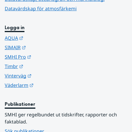
Datavärdskap för atmosfärkemi
Logga in
Länk till annan webbplats.
AQUA
Länk till annan webbplats.
SIMAIR
Länk till annan webbplats.
SMHI Pro
Länk till annan webbplats.
Timbr
Länk till annan webbplats.
Vinterväg
Länk till annan webbplats.
Väderlarm
Publikationer
SMHI ger regelbundet ut tidskrifter, rapporter och 
faktablad.
Sök publikationer