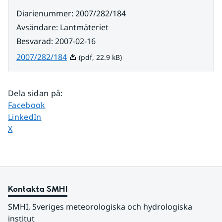
Diarienummer
:
2007/282/184
Avsändare
:
Lantmäteriet
Besvarad
:
2007-02-16
Pdf, 22.9 kB.
2007/282/184
(pdf, 22.9 kB)
Dela sidan på
:
Dela sidan på
Facebook
Dela sidan på
LinkedIn
Dela sidan på
X
Kontakta SMHI
SMHI, Sveriges meteorologiska och hydrologiska 
institut