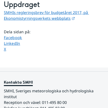
Uppdraget
SMHIs regleringsbrev för budgetåret 2017, på 
Länk till annan we
Ekonomistyrningsverkets webbplats
Dela sidan på
:
Dela sidan på
Facebook
Dela sidan på
LinkedIn
Dela sidan på
X
Kontakta SMHI
SMHI, Sveriges meteorologiska och hydrologiska 
institut
Reception och växel: 011-495 80 00