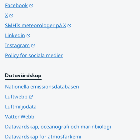
Länk till annan webbplats.
Facebook
Länk till annan webbplats.
X
Länk till annan webbplats.
SMHIs meteorologer på X
Länk till annan webbplats.
Linkedin
Länk till annan webbplats.
Instagram
Policy för sociala medier
Datavärdskap
Nationella emissionsdatabasen
Länk till annan webbplats.
Luftwebb
Luftmiljödata
VattenWebb
Datavärdskap, oceanografi och marinbiologi
Datavärdskap för atmosfärkemi