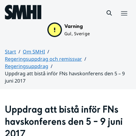
Hoppa till sidans innehåll
Meny
Varning
Gul, Sverige
Start
Om SMHI
Regeringsuppdrag och remissvar
Regeringsuppdrag
Uppdrag att bistå inför FNs havskonferens den 5 – 9
juni 2017
Huvudinnehåll
Uppdrag att bistå inför FNs 
havskonferens den 5 – 9 juni 
2017