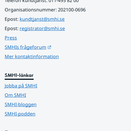
Telefon kundtjänst: 011-495 82 00
Organisationsnummer: 202100-0696
Epost: 
kundtjanst@smhi.se
Epost: 
registrator@smhi.se
Press
Länk till annan webbplats.
SMHIs frågeforum
Mer kontaktinformation
SMHI-länkar
Jobba på SMHI
Om SMHI
SMHI-bloggen
SMHI-podden