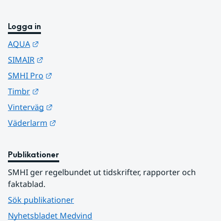
Logga in
Länk till annan webbplats.
AQUA
Länk till annan webbplats.
SIMAIR
Länk till annan webbplats.
SMHI Pro
Länk till annan webbplats.
Timbr
Länk till annan webbplats.
Vinterväg
Länk till annan webbplats.
Väderlarm
Publikationer
SMHI ger regelbundet ut tidskrifter, rapporter och 
faktablad.
Sök publikationer
Nyhetsbladet Medvind