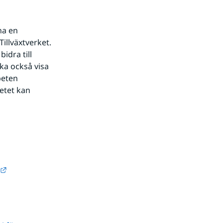
a en 
illväxtverket. 
dra till 
a också visa 
eten 
tet kan 
Länk till annan webbplats.