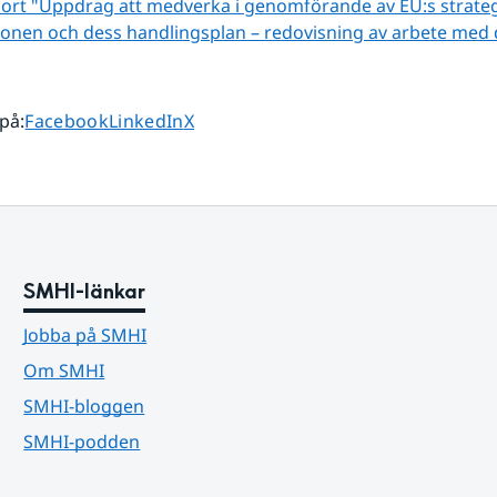
rt "Uppdrag att medverka i genomförande av EU:s strategi
onen och dess handlingsplan – redovisning av arbete med 
Dela sidan på
Dela sidan på
Dela sidan på
 på
:
Facebook
LinkedIn
X
SMHI-länkar
Jobba på SMHI
Om SMHI
SMHI-bloggen
SMHI-podden