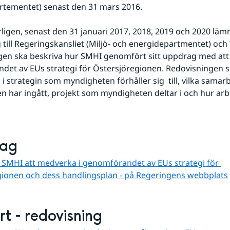
rtementet) senast den 31 mars 2016. 
ligen, senast den 31 januari 2017, 2018, 2019 och 2020 lämn
 till Regeringskansliet (Miljö- och energidepartmentet) och T
en ska beskriva hur SMHI genomfört sitt uppdrag med att bi
et av EUs strategi för Östersjöregionen. Redovisningen sk
 i strategin som myndigheten förhåller sig  till, vilka samarb
 har ingått, projekt som myndigheten deltar i och hur arbe
ag
SMHI att medverka i genomförandet av EUs strategi för 
gionen och dess handlingsplan - på Regeringens webbplats
t - redovisning