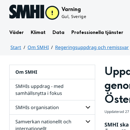
Hoppa till sidans innehåll
Varning
Gul, Sverige
Väder
Klimat
Data
Professionella tjänster
Start
Om SMHI
Regeringsuppdrag och remissvar
Huvudinnehåll
Uppd
Om SMHI
genom
SMHIs uppdrag - med
samhällsnytta i fokus
Öste
remissvar
SMHIs organisation
och
Uppdaterad
27
Regeringsuppdrag
Samverkan nationellt och
för
Undersidor
SMHI ska a
Undersidor
för
internationellt