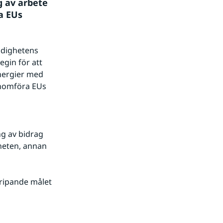
 av arbete 
 EUs 
dighetens 
in för att 
nergier med 
nomföra EUs 
 av bidrag 
heten, annan 
ripande målet 