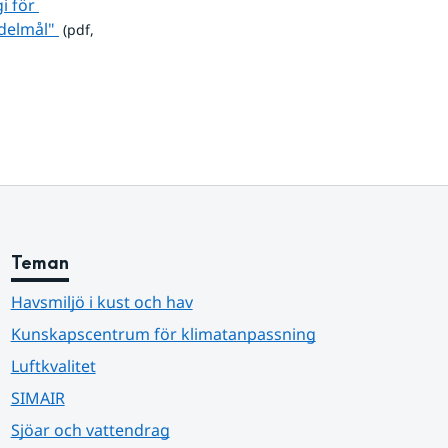
 för 
pdf, 402.3 kB.
delmål" 
 (pdf, 
Teman
Havsmiljö i kust och hav
Kunskapscentrum för klimatanpassning
Luftkvalitet
SIMAIR
Sjöar och vattendrag