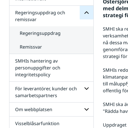
Östersjör
SMHIs
Undersidor
organisation
med delmå
för
Regeringsuppdrag och
strategi 
Samverkan
remissvar
nationellt
och
SMHI ska re
internationellt
Regeringsuppdrag
verksamhet
nå dessa må
Remissvar
genomförand
strategi fö
SMHIs hantering av
personuppgifter och
SMHIs redov
integritetspolicy
klimatanpas
till målupp
För leverantörer, kunder och
offentlig fö
samarbetspartners
Undersidor
SMHI ska äv
för
Om webbplatsen
"Rädda havs
För
leverantörer,
Visselblåsarfunktion
kunder
Undersidor
Uppdraget s