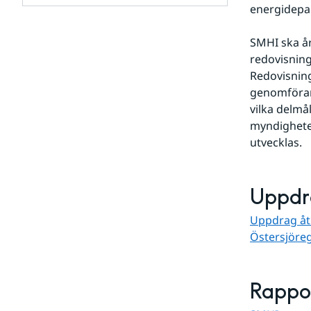
och
för
energidepa
samarbetspartners
Om
webbplatsen
SMHI ska år
redovisning
Redovisning
genomförand
vilka delmål
myndigheten
utvecklas.
Uppdr
Uppdrag åt 
Östersjöre
Rappor