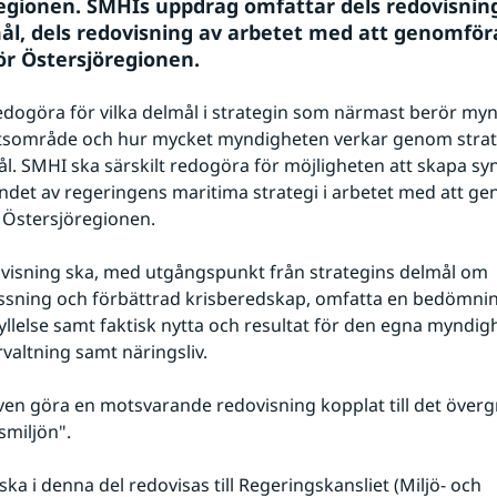
egionen. SMHIs uppdrag omfattar dels redovisning
l, dels redovisning av arbetet med att genomföra
för Östersjöregionen.
dogöra för vilka delmål i strategin som närmast berör myn
sområde och hur mycket myndigheten verkar genom strateg
l. SMHI ska särskilt redogöra för möjligheten att skapa sy
et av regeringens maritima strategi i arbetet med att ge
r Östersjöregionen. 
isning ska, med utgångspunkt från strategins delmål om 
sning och förbättrad krisberedskap, omfatta en bedömning
fyllelse samt faktisk nytta och resultat för den egna myndig
rvaltning samt näringsliv. 
en göra en motsvarande redovisning kopplat till det överg
miljön". 
ka i denna del redovisas till Regeringskansliet (Miljö- och 