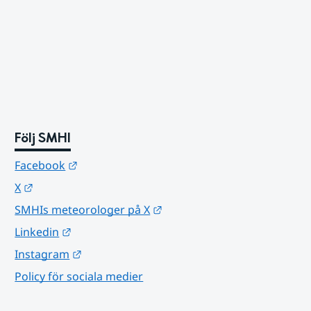
Följ SMHI
Länk till annan webbplats.
Facebook
Länk till annan webbplats.
X
Länk till annan webbplats.
SMHIs meteorologer på X
Länk till annan webbplats.
Linkedin
Länk till annan webbplats.
Instagram
Policy för sociala medier