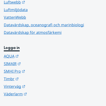
Länk till annan webbplats.
Luftwebb
Luftmiljödata
VattenWebb
Datavärdskap, oceanografi och marinbiologi
Datavärdskap för atmosfärkemi
Logga in
Länk till annan webbplats.
AQUA
Länk till annan webbplats.
SIMAIR
Länk till annan webbplats.
SMHI Pro
Länk till annan webbplats.
Timbr
Länk till annan webbplats.
Vinterväg
Länk till annan webbplats.
Väderlarm