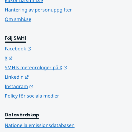
Kakor på smhi.se
Hantering av personuppgifter
Om smhi.se
Följ SMHI
Länk till annan webbplats.
Facebook
Länk till annan webbplats.
X
Länk till annan webbplats.
SMHIs meteorologer på X
Länk till annan webbplats.
Linkedin
Länk till annan webbplats.
Instagram
Policy för sociala medier
Datavärdskap
Nationella emissionsdatabasen