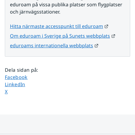
eduroam på vissa publika platser som flygplatser 
och järnvägsstationer.
Länk till a
Hitta närmaste accesspunkt till eduroam
Länk til
Om eduroam i Sverige på Sunets webbplats
Länk till annan 
eduroams internationella webbplats
Dela sidan på
:
Dela sidan på
Facebook
Dela sidan på
LinkedIn
Dela sidan på
X