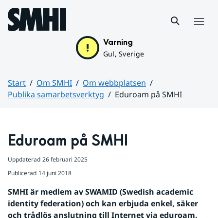
Hoppa till sidans innehåll
Meny
Varning
Gul, Sverige
Start
Om SMHI
Om webbplatsen
Publika samarbetsverktyg
Eduroam på SMHI
Huvudinnehåll
Eduroam på SMHI
Uppdaterad
26 februari 2025
Publicerad
14 juni 2018
SMHI är medlem av SWAMID (Swedish academic 
identity federation) och kan erbjuda enkel, säker 
och trådlös anslutning till Internet via eduroam.