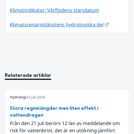
Klimatindikator: Vårflodens startdatum
Länk till a
Klimatscenariotjänstens hydrologiska del
Relaterade artiklar
Hydrologi
23 juli 2026
Stora regnmängder men liten effekt i
vattendragen
Från den 21 juli berörs 12 län av meddelande om
risk för vattenbrist, det är en utökning jämfört