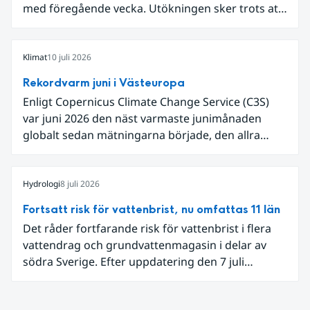
med föregående vecka. Utökningen sker trots att
det den 18-19 juli passerade flertalet
regnområden över den södra halvan av landet
och att det på en del håll då kom rikliga
Klimat
10 juli 2026
nederbördsmängder.
Rekordvarm juni i Västeuropa
Enligt Copernicus Climate Change Service (C3S)
var juni 2026 den näst varmaste junimånaden
globalt sedan mätningarna började, den allra
varmaste är juni 2024. Även för Europa i sin helhet
var det den näst varmaste juni och om vi
begränsar oss till Västeuropa var det den allra
Hydrologi
8 juli 2026
varmaste juni. Detta betingades till stor del av en
Fortsatt risk för vattenbrist, nu omfattas 11 län
extrem hetta i slutet av månaden. Världshavens
Det råder fortfarande risk för vattenbrist i flera
ytvattentemperaturer var den högsta som
vattendrag och grundvattenmagasin i delar av
uppmätts för en juni månad, vilket ligger i fas med
södra Sverige. Efter uppdatering den 7 juli
en framväxande El Niño i Stilla havet.
omfattar meddelandet om risk för vattenbrist nu
även grundvattenmagasin i Hallands,