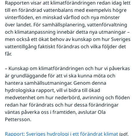
Rapporten visar att klimatförändringen redan idag lett 
till en förändrad vattenbalans med exempelvis högre 
vinterflöden, en minskad vårflod och nya mönster 
över landet. För samhällsplanering, vattenförvaltning 
och klimatanpassning innebär detta nya utmaningar – 
men också ett ökat behov av kunskap om hur Sveriges 
vattentillgång faktiskt förändras och vilka följder det 
får.
– Kunskap om klimatförändringen och hur vi påverkas 
är grundläggande för att vi ska kunna möta och 
hantera samhällsutmaningar. Genom denna 
hydrologiska rapport, vill vi bidra till ökad 
medvetenhet om hur nederbörd, avrinning och flöden 
redan har förändrats och hur dessa förändringar 
väntas påverka oss i framtiden, avslutar Ola 
Pettersson.
pdf, 3.9
Rapport: Sveriges hydrologi i ett förändrat klimat
 (pdf, 