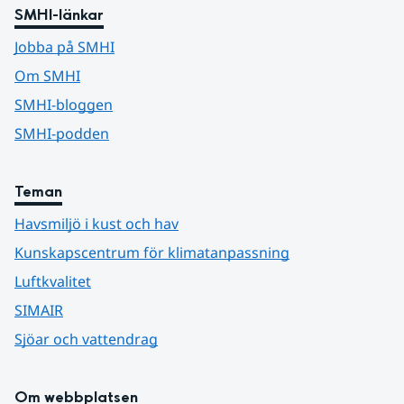
SMHI-länkar
Jobba på SMHI
Om SMHI
SMHI-bloggen
SMHI-podden
Teman
Havsmiljö i kust och hav
Kunskapscentrum för klimatanpassning
Luftkvalitet
SIMAIR
Sjöar och vattendrag
Om webbplatsen