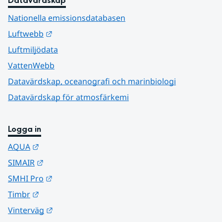
Datavärdskap
Nationella emissionsdatabasen
Länk till annan webbplats.
Luftwebb
Luftmiljödata
VattenWebb
Datavärdskap, oceanografi och marinbiologi
Datavärdskap för atmosfärkemi
Logga in
Länk till annan webbplats.
AQUA
Länk till annan webbplats.
SIMAIR
Länk till annan webbplats.
SMHI Pro
Länk till annan webbplats.
Timbr
Länk till annan webbplats.
Vinterväg