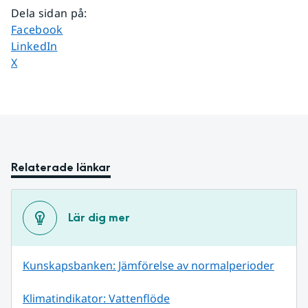
Dela sidan på
:
Dela sidan på
Facebook
Dela sidan på
LinkedIn
Dela sidan på
X
Relaterade länkar
Lär dig mer
Kunskapsbanken: Jämförelse av normalperioder
Klimatindikator: Vattenflöde