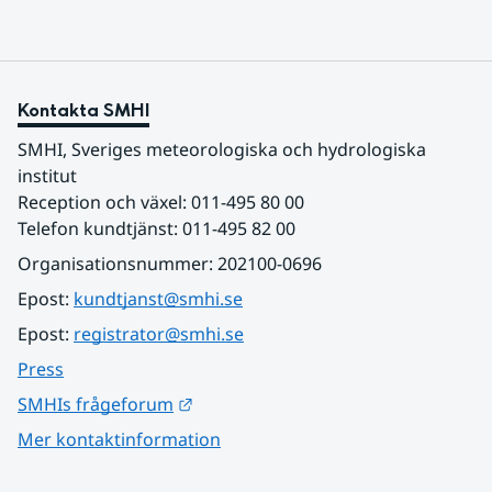
Östergötlands, Stockholms och Uppsala län.
Totalt omfattas 11 län, säger Hugo Rudebeck,
vakthavande hydrolog på SMHI.
Kontakta SMHI
SMHI, Sveriges meteorologiska och hydrologiska 
institut
Reception och växel: 011-495 80 00
Telefon kundtjänst: 011-495 82 00
Organisationsnummer: 202100-0696
Epost: 
kundtjanst@smhi.se
Epost: 
registrator@smhi.se
Press
Länk till annan webbplats.
SMHIs frågeforum
Mer kontaktinformation