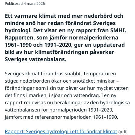
Publicerad
4 mars 2026
Ett varmare klimat med mer nederbörd och 
mindre snö har redan förändrat Sveriges 
hydrologi. Det visar en ny rapport från SMHI. 
Rapporten, som jämför normalperioderna 
1961–1990 och 1991–2020, ger en uppdaterad 
bild av hur klimatförändringen påverkar 
Sveriges vattenbalans.
Sveriges klimat förändras snabbt. Temperaturen 
stiger, nederbörden ökar och snötäcket minskar – 
förändringar som i sin tur påverkar hur mycket vatten 
det finns i marken, i sjöar och vattendrag. I en ny 
rapport redovisas nu beräkningar av den hydrologiska 
vattenbalansen för normalperioden 1991–2020, 
jämfört med referensnormalperioden 1961–1990.
pdf, 3.9
Rapport: Sveriges hydrologi i ett förändrat klimat
 (pdf, 