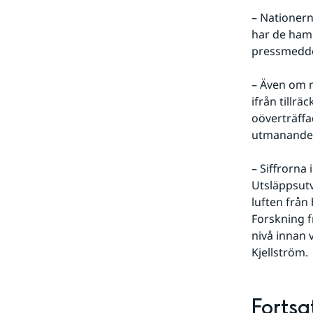
– Nationern
har de hamn
pressmedd
– Även om na
ifrån tillrä
oöverträffa
utmanande g
– Siffrorna
Utsläppsutv
luften från
Forskning f
nivå innan 
Kjellström.
Fortsa