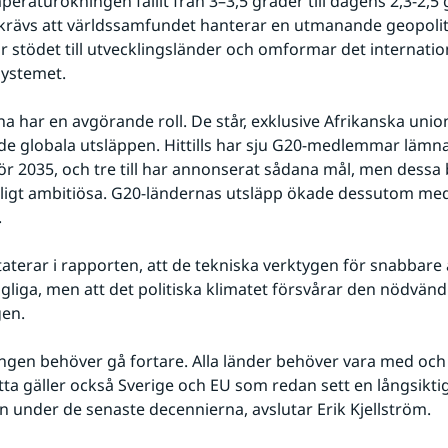
eraturökningen fallit från 3–3,5 grader till dagens 2,3-2,5 g
krävs att världssamfundet hanterar en utmanande geopolitis
ar stödet till utvecklingsländer och omformar det internation
systemet.
a har en avgörande roll. De står, exklusive Afrikanska union
de globala utsläppen. Hittills har sju G20-medlemmar lämnat
ör 2035, och tre till har annonserat sådana mål, men dessa
ckligt ambitiösa. G20-ländernas utsläpp ökade dessutom med
.
terar i rapporten, att de tekniska verktygen för snabbare 
ängliga, men att det politiska klimatet försvårar den nödvändi
gen.
ngen behöver gå fortare. Alla länder behöver vara med och 
tta gäller också Sverige och EU som redan sett en långsikti
n under de senaste decennierna, avslutar Erik Kjellström.