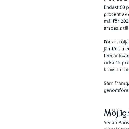
Endast 60 pa
procent av 
mål för 203
årsbasis til
För att föl
jämfört med
fem år kvar
cirka 15 pr
krävs för at
Som framgår
genomföran
Möjlig
Sedan Paris