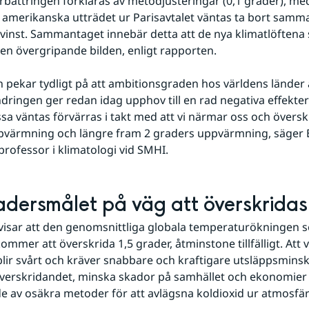
örbättringen förklaras av metodjusteringar (0,1 grader), me
merikanska utträdet ur Parisavtalet väntas ta bort samma
inst. Sammantaget innebär detta att de nya klimatlöftena s
en övergripande bilden, enligt rapporten.
 pekar tydligt på att ambitionsgraden hos världens länder är
dringen ger redan idag upphov till en rad negativa effekter 
ssa väntas förvärras i takt med att vi närmar oss och överskr
pvärmning och längre fram 2 graders uppvärmning, säger E
 professor i klimatologi vid SMHI.
adersmålet på väg att överskridas
isar att den genomsnittliga globala temperaturökningen set
ommer att överskrida 1,5 grader, åtminstone tillfälligt. Att
blir svårt och kräver snabbare och kraftigare utsläppsminskn
verskridandet, minska skador på samhället och ekonomier 
e av osäkra metoder för att avlägsna koldioxid ur atmosfä