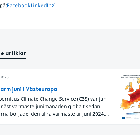
Dela sidan på
Dela sidan på
Dela sidan på
 på
:
Facebook
LinkedIn
X
e artiklar
i 2026
arm juni i Västeuropa
pernicus Climate Change Service (C3S) var juni
 näst varmaste junimånaden globalt sedan
na började, den allra varmaste är juni 2024.
Europa i sin helhet var det den näst varmaste juni
 begränsar oss till Västeuropa var det den allra
juni. Detta betingades till stor del av en extrem