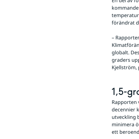
En del av f
kommande a
temperaturv
förändrat d
– Rapporten
Klimatförän
globalt. De
graders up
Kjellström,
1,5-gr
Rapporten v
decennier k
utveckling 
minimera ö
ett beroend