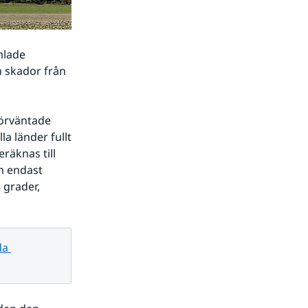
lade 
h skador från 
örväntade 
 länder fullt 
räknas till 
m endast 
grader, 
a 