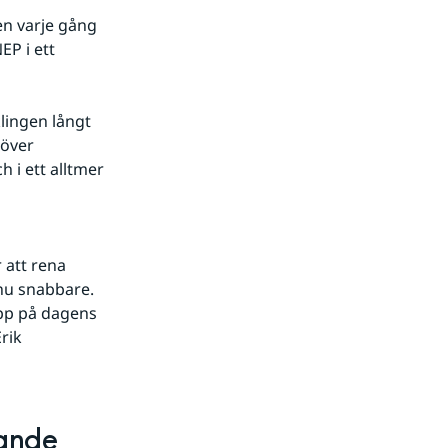
en varje gång 
P i ett 
lingen långt 
över 
i ett alltmer 
att rena 
nu snabbare. 
äpp på dagens 
ik 
rande