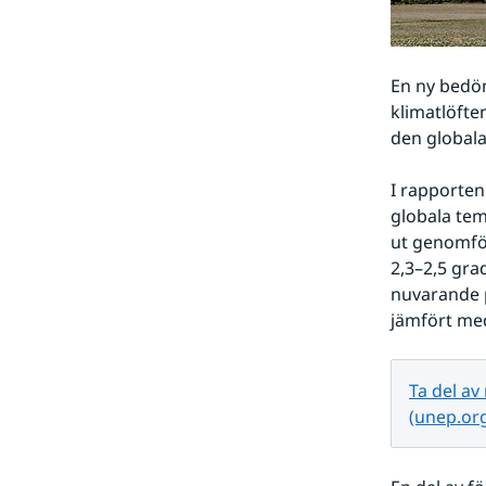
En ny bedöm
klimatlöften
den global
I rapporten
globala tem
ut genomför 
2,3–2,5 grad
nuvarande p
jämfört med
Ta del a
(unep.org