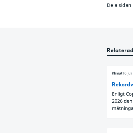
Dela sidan
Relaterad
Klimat
10 jul
Rekordv
Enligt Co
2026 den
mätningar
Även för 
och om vi
varmaste 