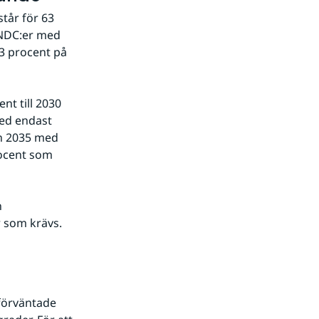
tår för 63 
NDC:er med 
3 procent på 
t till 2030 
ed endast 
n 2035 med 
ocent som 
 
 som krävs.
förväntade 