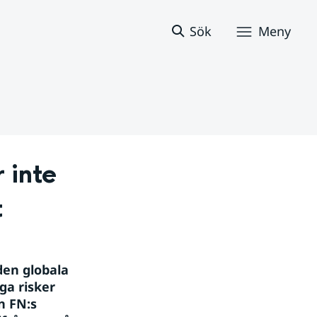
Sök
Meny
inte 
t
den globala 
a risker 
 FN:s 