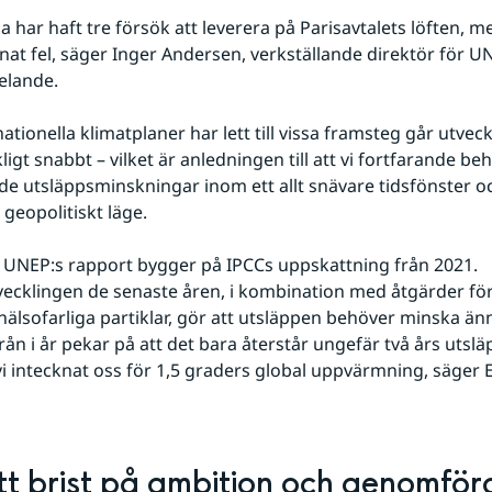
a har haft tre försök att leverera på Parisavtalets löften, m
at fel, säger Inger Andersen, verkställande direktör för UNE
elande.
tionella klimatplaner har lett till vissa framsteg går utveck
ckligt snabbt – vilket är anledningen till att vi fortfarande beh
de utsläppsminskningar inom ett allt snävare tidsfönster och 
eopolitiskt läge.
 i UNEP:s rapport bygger på IPCCs uppskattning från 2021. 
ecklingen de senaste åren, i kombination med åtgärder för 
 hälsofarliga partiklar, gör att utsläppen behöver minska än
rån i år pekar på att det bara återstår ungefär två års utsl
vi intecknat oss för 1,5 graders global uppvärmning, säger Er
tt brist på ambition och genomfö