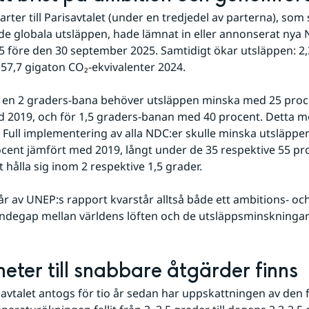
rter till Parisavtalet (under en tredjedel av parterna), som s
de globala utsläppen, hade lämnat in eller annonserat nya 
5 före den 30 september 2025. Samtidigt ökar utsläppen: 2,
l 57,7 gigaton CO₂-ekvivalenter 2024.
ja en 2 graders-bana behöver utsläppen minska med 25 procen
 2019, och för 1,5 graders-banan med 40 procent. Detta m
. Full implementering av alla NDC:er skulle minska utsläppe
ocent jämfört med 2019, långt under de 35 respektive 55 pr
t hålla sig inom 2 respektive 1,5 grader.
 av UNEP:s rapport kvarstår alltså både ett ambitions- och
degap mellan världens löften och de utsläppsminskningar
heter till snabbare åtgärder finns
avtalet antogs för tio år sedan har uppskattningen av den 