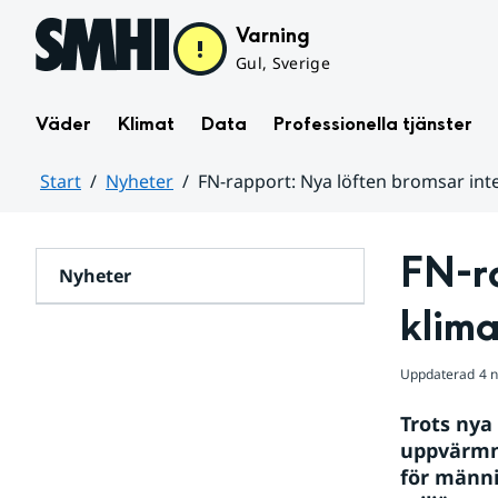
Hoppa till sidans innehåll
Varning
Gul, Sverige
Väder
Klimat
Data
Professionella tjänster
Start
Nyheter
FN-rapport: Nya löften bromsar inte
Huvudinnehåll
FN-ra
Nyheter
klima
Uppdaterad
4 
Trots nya 
uppvärmni
för männi