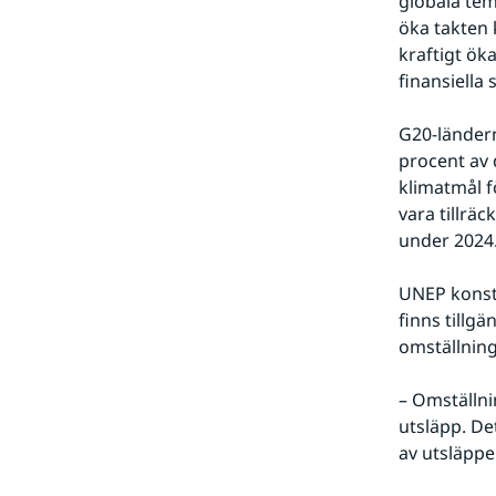
globala temp
öka takten 
kraftigt ök
finansiella 
G20-ländern
procent av 
klimatmål f
vara tillrä
under 2024
UNEP konsta
finns tillg
omställnin
– Omställni
utsläpp. De
av utsläppe