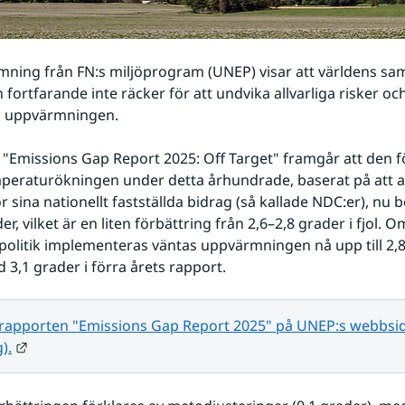
ning från FN:s miljöprogram (UNEP) visar att världens sam
 fortfarande inte räcker för att undvika allvarliga risker oc
a uppvärmningen.
 "Emissions Gap Report 2025: Off Target" framgår att den f
peraturökningen under detta århundrade, baserat på att alla
sina nationellt fastställda bidrag (så kallade NDC:er), nu be
er, vilket är en liten förbättring från 2,6–2,8 grader i fjol. O
olitik implementeras väntas uppvärmningen nå upp till 2,8 
 3,1 grader i förra årets rapport.
v rapporten "Emissions Gap Report 2025" på UNEP:s webbsid
Länk till annan webbplats.
).