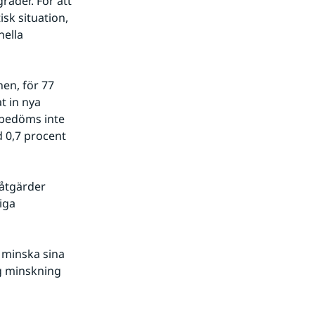
rader. För att 
k situation, 
ella 
en, för 77 
 in nya 
 bedöms inte 
 0,7 procent 
åtgärder 
ga 
minska sina 
g minskning 