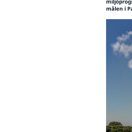
miljöprog
målen i P