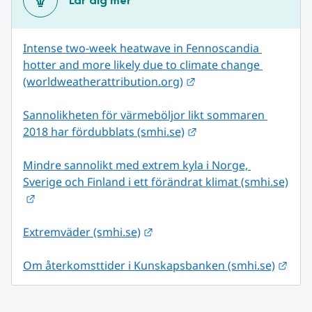
Lär dig mer
Intense two-week heatwave in Fennoscandia 
hotter and more likely due to climate change 
Länk till annan webbpl
(worldweatherattribution.org)
Sannolikheten för värmeböljor likt sommaren 
Länk till annan webbp
2018 har fördubblats (smhi.se)
Mindre sannolikt med extrem kyla i Norge, 
Sverige och Finland i ett förändrat klimat (smhi.se)
Länk till annan webbplats.
Länk till annan webbplats.
Extremväder (smhi.se)
Länk
Om återkomsttider i Kunskapsbanken (smhi.se)