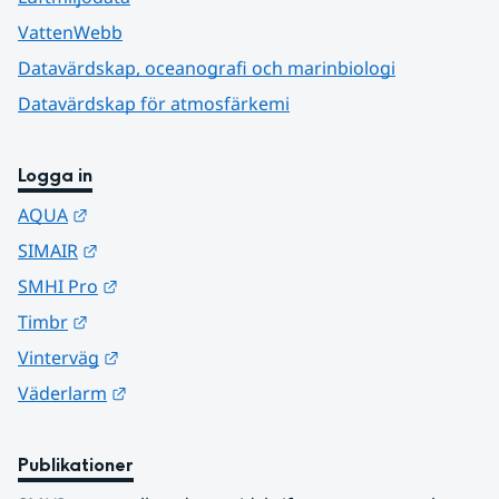
VattenWebb
Datavärdskap, oceanografi och marinbiologi
Datavärdskap för atmosfärkemi
Logga in
Länk till annan webbplats.
AQUA
Länk till annan webbplats.
SIMAIR
Länk till annan webbplats.
SMHI Pro
Länk till annan webbplats.
Timbr
Länk till annan webbplats.
Vinterväg
Länk till annan webbplats.
Väderlarm
Publikationer