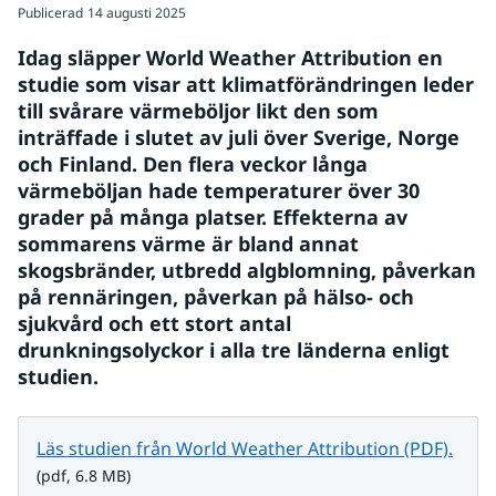
Publicerad
14 augusti 2025
Idag släpper World Weather Attribution en 
studie som visar att klimatförändringen leder 
till svårare värmeböljor likt den som 
inträffade i slutet av juli över Sverige, Norge 
och Finland. Den flera veckor långa 
värmeböljan hade temperaturer över 30 
grader på många platser. Effekterna av 
sommarens värme är bland annat 
skogsbränder, utbredd algblomning, påverkan 
på rennäringen, påverkan på hälso- och 
sjukvård och ett stort antal 
drunkningsolyckor i alla tre länderna enligt 
studien.
pdf, 
Läs studien från World Weather Attribution (PDF).
(pdf, 6.8 MB)