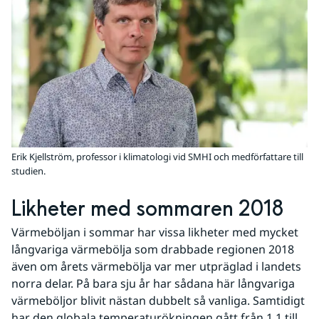
Erik Kjellström, professor i klimatologi vid SMHI och medförfattare till
studien.
Likheter med sommaren 2018
Värmeböljan i sommar har vissa likheter med mycket 
långvariga värmebölja som drabbade regionen 2018 
även om årets värmebölja var mer utpräglad i landets 
norra delar. På bara sju år har sådana här långvariga 
värmeböljor blivit nästan dubbelt så vanliga. Samtidigt 
har den globala temperaturökningen gått från 1,1 till 