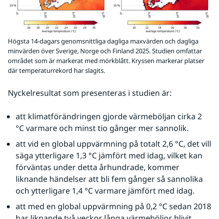
Högsta 14-dagars genomsnittliga dagliga maxvärden och dagliga
minvärden över Sverige, Norge och Finland 2025. Studien omfattar
området som är markerat med mörkblått. Kryssen markerar platser
där temperaturrekord har slagits.
Nyckelresultat som presenteras i studien är:
att klimatförändringen gjorde värmeböljan cirka 2 
°C varmare och minst tio gånger mer sannolik.
att vid en global uppvärmning på totalt 2,6 °C, det vill 
säga ytterligare 1,3 °C jämfört med idag, vilket kan 
förväntas under detta århundrade, kommer 
liknande händelser att bli fem gånger så sannolika 
och ytterligare 1,4 °C varmare jämfört med idag.
att med en global uppvärmning på 0,2 °C sedan 2018 
har liknande två veckor långa värmeböljor blivit 