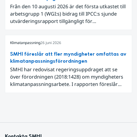
uppmätts för en juni månad, vilket ligger i fas med
Från den 10 augusti 2026 är det första utkastet till
en framväxande El Niño i Stilla havet.
arbetsgrupp 1 (WGI:s) bidrag till IPCC:s sjunde
utvärderingsrapport tillgängligt för
expertgranskning. Du kan redan nu registrera dig
som expertgranskare!
Klimatanpassning
26 juni 2026
SMHI föreslår att fler myndigheter omfattas av
klimatanpassningsförordningen
SMHI har redovisat regeringsuppdraget att se
över förordningen (2018:1428) om myndigheters
klimatanpassningsarbete. I rapporten föreslår
SMHI flera förändringar för att bredda och stärka
statens arbete med klimatanpassning.
Kontakta SMHI