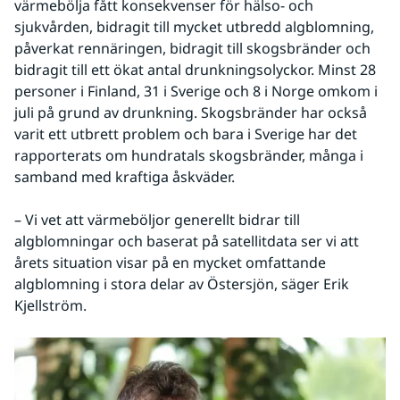
värmebölja fått konsekvenser för hälso- och 
sjukvården, bidragit till mycket utbredd algblomning, 
påverkat rennäringen, bidragit till skogsbränder och 
bidragit till ett ökat antal drunkningsolyckor. Minst 28 
personer i Finland, 31 i Sverige och 8 i Norge omkom i 
juli på grund av drunkning. Skogsbränder har också 
varit ett utbrett problem och bara i Sverige har det 
rapporterats om hundratals skogsbränder, många i 
samband med kraftiga åskväder.
– Vi vet att värmeböljor generellt bidrar till 
algblomningar och baserat på satellitdata ser vi att 
årets situation visar på en mycket omfattande 
algblomning i stora delar av Östersjön, säger Erik 
Kjellström.