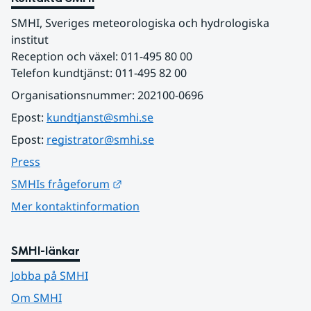
SMHI, Sveriges meteorologiska och hydrologiska 
institut
Reception och växel: 011-495 80 00
Telefon kundtjänst: 011-495 82 00
Organisationsnummer: 202100-0696
Epost: 
kundtjanst@smhi.se
Epost: 
registrator@smhi.se
Press
Länk till annan webbplats.
SMHIs frågeforum
Mer kontaktinformation
SMHI-länkar
Jobba på SMHI
Om SMHI