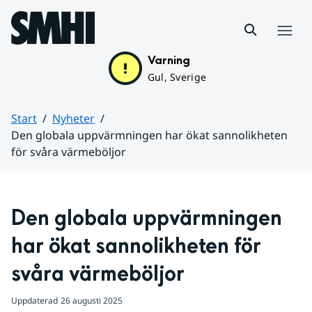
Hoppa till sidans innehåll
Meny
Varning
Gul, Sverige
Start
Nyheter
Den globala uppvärmningen har ökat sannolikheten
för svåra värmeböljor
Huvudinnehåll
Den globala uppvärmningen 
har ökat sannolikheten för 
svåra värmeböljor
Uppdaterad
26 augusti 2025