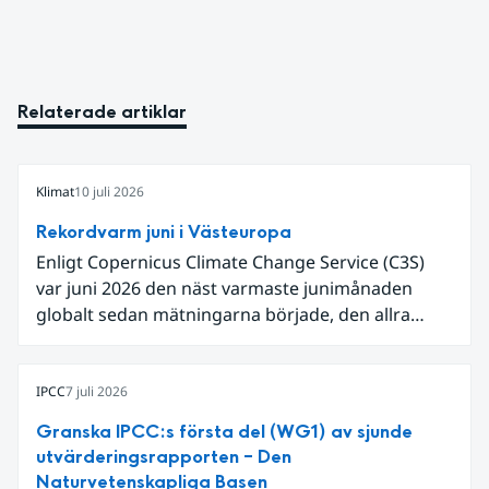
Relaterade artiklar
Klimat
10 juli 2026
Rekordvarm juni i Västeuropa
Enligt Copernicus Climate Change Service (C3S)
var juni 2026 den näst varmaste junimånaden
globalt sedan mätningarna började, den allra
varmaste är juni 2024. Även för Europa i sin helhet
var det den näst varmaste juni och om vi
begränsar oss till Västeuropa var det den allra
IPCC
7 juli 2026
varmaste juni. Detta betingades till stor del av en
Granska IPCC:s första del (WG1) av sjunde
extrem hetta i slutet av månaden. Världshavens
utvärderingsrapporten – Den
ytvattentemperaturer var den högsta som
Naturvetenskapliga Basen