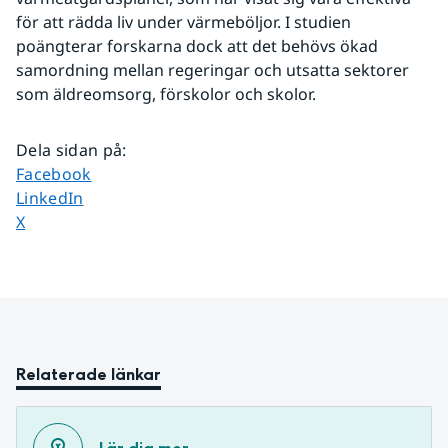
för att rädda liv under värmeböljor. I studien 
poängterar forskarna dock att det behövs ökad 
samordning mellan regeringar och utsatta sektorer 
som äldreomsorg, förskolor och skolor.
Dela sidan på
:
Dela sidan på
Facebook
Dela sidan på
LinkedIn
Dela sidan på
X
Relaterade länkar