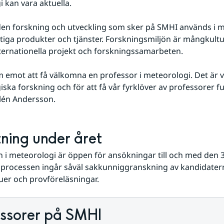
 kan vara aktuella.
en forskning och utveckling som sker på SMHI används i m
tiga produkter och tjänster. Forskningsmiljön är mångkultur
nternationella projekt och forskningssamarbeten.
m emot att få välkomna en professor i meteorologi. Det är vik
ka forskning och för att få vår fyrklöver av professorer full
lén Andersson.
ttning under året
 i meteorologi är öppen för ansökningar till och med den 30 
gsprocessen ingår såväl sakkunniggranskning av kandidatern
uer och provföreläsningar.
essorer på SMHI