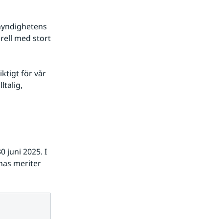
yndighetens 
ell med stort 
tigt för vår 
talig, 
juni 2025. I 
as meriter 