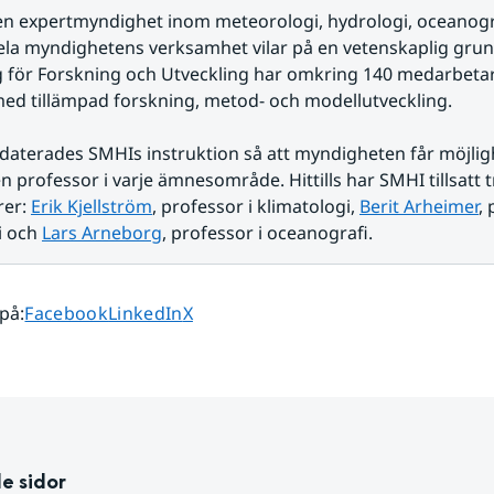
en expertmyndighet inom meteorologi, hydrologi, oceanogra
ela myndighetens verksamhet vilar på en vetenskaplig grun
g för Forskning och Utveckling har omkring 140 medarbeta
ed tillämpad forskning, metod- och modellutveckling.
aterades SMHIs instruktion så att myndigheten får möjligh
en professor i varje ämnesområde. Hittills har SMHI tillsatt tr
er: 
Erik Kjellström
, professor i klimatologi, 
Berit Arheimer
, 
 och 
Lars Arneborg
, professor i oceanografi.
Dela sidan på
Dela sidan på
Dela sidan på
 på
:
Facebook
LinkedIn
X
e sidor