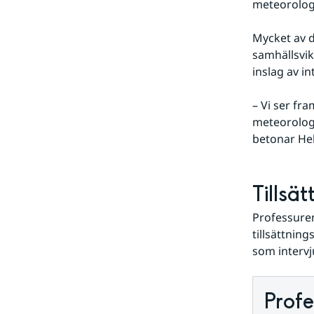
meteorologi
Mycket av d
samhällsvik
inslag av i
– Vi ser fra
meteorologis
betonar He
Tillsä
Professuren
tillsättnin
som intervj
Prof