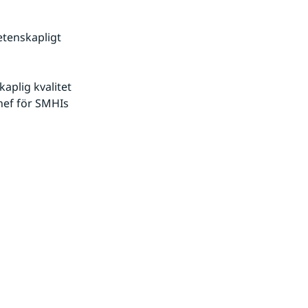
tenskapligt 
plig kvalitet 
ef för SMHIs 