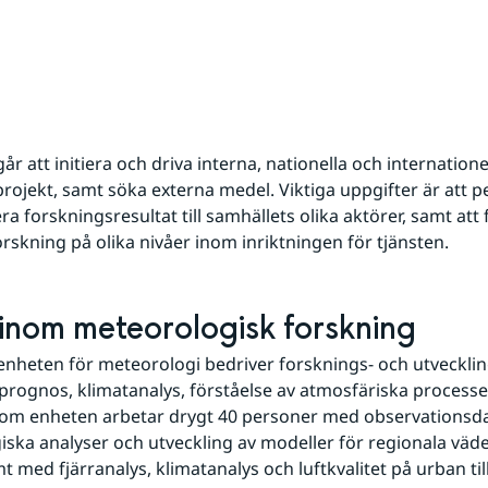
går att initiera och driva interna, nationella och internationel
rojekt, samt söka externa medel. Viktiga uppgifter är att p
 forskningsresultat till samhällets olika aktörer, samt att 
rskning på olika nivåer inom inriktningen för tjänsten.
inom meteorologisk forskning
nheten för meteorologi bedriver forsknings- och utvecklin
rognos, klimatanalys, förståelse av atmosfäriska processe
Inom enheten arbetar drygt 40 personer med observationsdat
ska analyser och utveckling av modeller för regionala väde
 med fjärranalys, klimatanalys och luftkvalitet på urban till