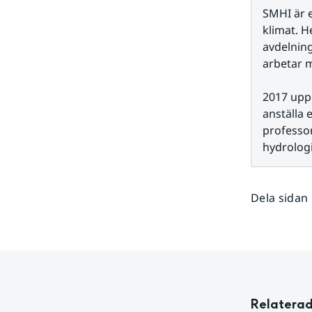
SMHI är 
klimat. H
avdelnin
arbetar m
2017 uppd
anställa 
professor
hydrologi
Dela sidan
Relaterad