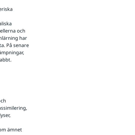
riska 
liska 
llerna och 
nlärning har 
a. På senare 
lämpningar, 
abbt.
ch 
ssimilering, 
ser, 
nom ämnet 