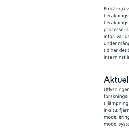
En kärna i 
beräknings
beräkningsm
processerna
införlivar d
under många
tid har det 
inte minst
Aktuel
Utlysningen
forskningsi
tillämpning 
in-situ, fjä
modellering
modellsyst