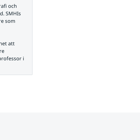
fi och 
d. SMHIs 
re som 
et att 
e 
professor i 