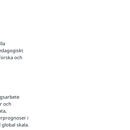
la 
edagogiskt 
forska och 
gsarbete 
r och 
a, 
rprognoser i 
 global skala.