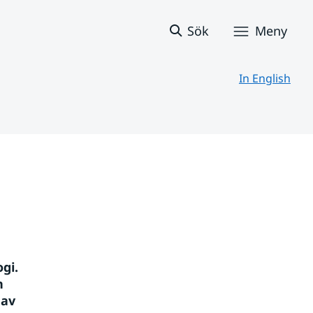
Sök
Meny
In English
i. 
 
av 