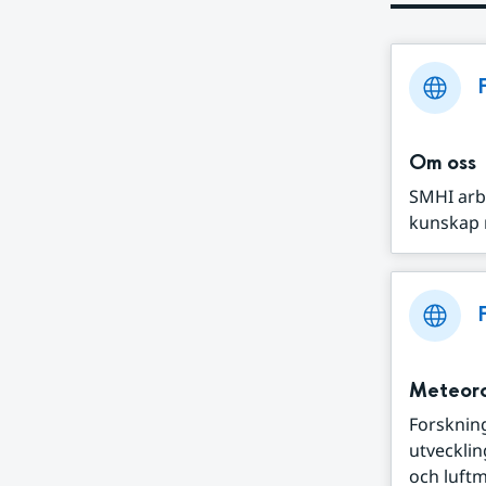
Om oss
SMHI arbe
kunskap m
Meteoro
Forsknin
utveckli
och luftmi