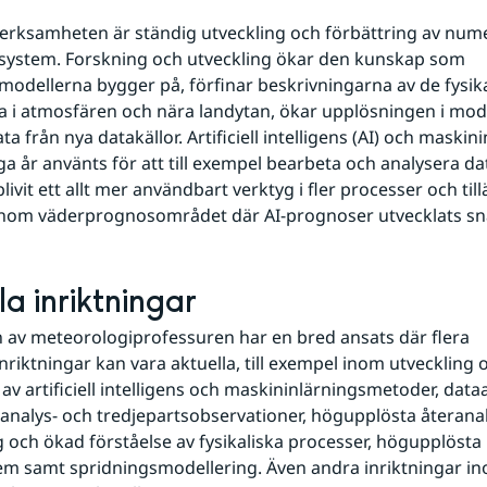
verksamheten är ständig utveckling och förbättring av nume
system. Forskning och utveckling ökar den kunskap som 
odellerna bygger på, förfinar beskrivningarna av de fysika
 i atmosfären och nära landytan, ökar upplösningen i mode
ata från nya datakällor. Artificiell intelligens (AI) och maskini
 år använts för att till exempel bearbeta och analysera dat
blivit ett allt mer användbart verktyg i fler processer och til
 inom väderprognosområdet där AI-prognoser utvecklats sn
la inriktningar
 av meteorologiprofessuren har en bred ansats där flera 
nriktningar kan vara aktuella, till exempel inom utveckling o
av artificiell intelligens och maskininlärningsmetoder, dataa
rranalys- och tredjepartsobservationer, högupplösta återanaly
 och ökad förståelse av fysikaliska processer, högupplösta 
em samt spridningsmodellering. Även andra inriktningar i