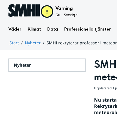
Hoppa till sidans innehåll
Varning
Gul, Sverige
Väder
Klimat
Data
Professionella tjänster
Start
Nyheter
SMHI rekryterar professor i meteor
Huvudinnehåll
SMHI 
Nyheter
mete
Uppdaterad
1 j
Nu starta
Rekryteri
meteorolo