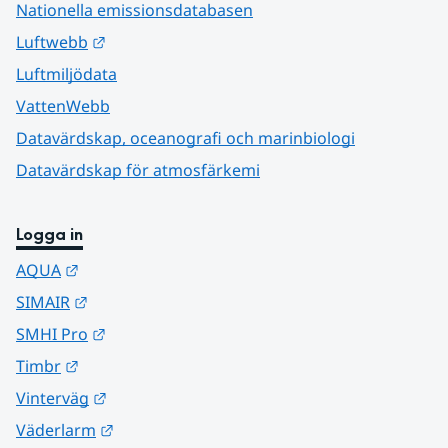
Nationella emissionsdatabasen
Länk till annan webbplats.
Luftwebb
Luftmiljödata
VattenWebb
Datavärdskap, oceanografi och marinbiologi
Datavärdskap för atmosfärkemi
Logga in
Länk till annan webbplats.
AQUA
Länk till annan webbplats.
SIMAIR
Länk till annan webbplats.
SMHI Pro
Länk till annan webbplats.
Timbr
Länk till annan webbplats.
Vinterväg
Länk till annan webbplats.
Väderlarm