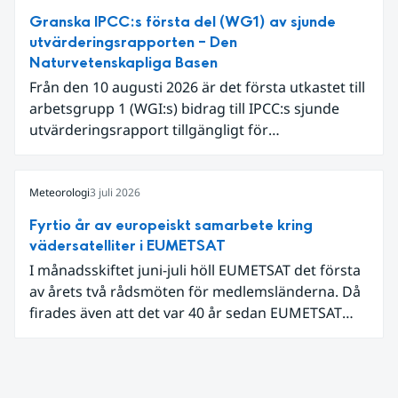
varmaste juni. Detta betingades till stor del av en
Granska IPCC:s första del (WG1) av sjunde
extrem hetta i slutet av månaden. Världshavens
utvärderingsrapporten – Den
ytvattentemperaturer var den högsta som
Naturvetenskapliga Basen
uppmätts för en juni månad, vilket ligger i fas med
Från den 10 augusti 2026 är det första utkastet till
en framväxande El Niño i Stilla havet.
arbetsgrupp 1 (WGI:s) bidrag till IPCC:s sjunde
utvärderingsrapport tillgängligt för
expertgranskning. Du kan redan nu registrera dig
som expertgranskare!
Meteorologi
3 juli 2026
Fyrtio år av europeiskt samarbete kring
vädersatelliter i EUMETSAT
I månadsskiftet juni-juli höll EUMETSAT det första
av årets två rådsmöten för medlemsländerna. Då
firades även att det var 40 år sedan EUMETSAT
grundades. Det som började med fyra
medarbetare i en villa i utkanten av Darmstadt har
nu vuxit till ett internationellt samarbete som