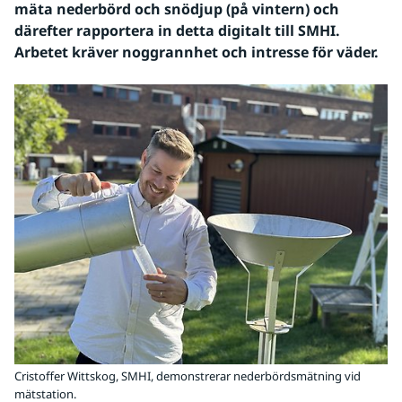
mäta nederbörd och snödjup (på vintern) och 
därefter rapportera in detta digitalt till SMHI. 
Arbetet kräver noggrannhet och intresse för väder.
Cristoffer Wittskog, SMHI, demonstrerar nederbördsmätning vid
mätstation.