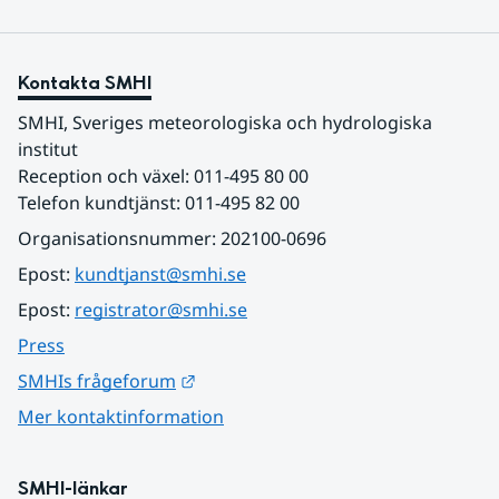
både driver teknikutveckling och skapar
samhällsnytta genom meteorologiska satellitdata.
Kontakta SMHI
SMHI, Sveriges meteorologiska och hydrologiska 
institut
Reception och växel: 011-495 80 00
Telefon kundtjänst: 011-495 82 00
Organisationsnummer: 202100-0696
Epost: 
kundtjanst@smhi.se
Epost: 
registrator@smhi.se
Press
Länk till annan webbplats.
SMHIs frågeforum
Mer kontaktinformation
SMHI-länkar