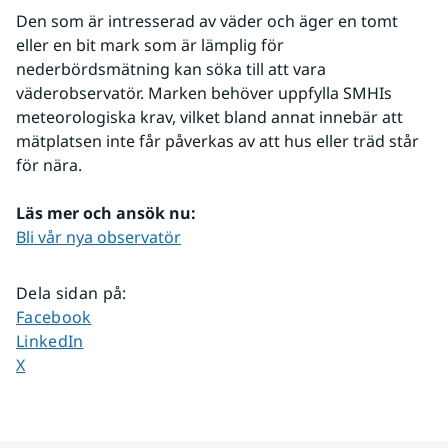
Den som är intresserad av väder och äger en tomt 
eller en bit mark som är lämplig för 
nederbördsmätning kan söka till att vara 
väderobservatör. Marken behöver uppfylla SMHIs 
meteorologiska krav, vilket bland annat innebär att 
mätplatsen inte får påverkas av att hus eller träd står 
för nära.
Läs mer och ansök nu:
Bli vår nya observatör
Dela sidan på
:
Dela sidan på
Facebook
Dela sidan på
LinkedIn
Dela sidan på
X