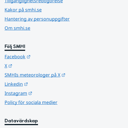
Tillgänglighetsredogörelse
Kakor på smhi.se
Hantering av personuppgifter
Om smhi.se
Följ SMHI
Länk till annan webbplats.
Facebook
Länk till annan webbplats.
X
Länk till annan webbplats.
SMHIs meteorologer på X
Länk till annan webbplats.
Linkedin
Länk till annan webbplats.
Instagram
Policy för sociala medier
Datavärdskap