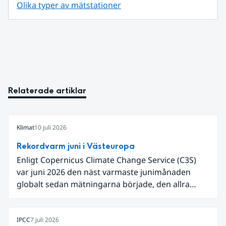
Olika typer av mätstationer
Relaterade artiklar
Klimat
10 juli 2026
Rekordvarm juni i Västeuropa
Enligt Copernicus Climate Change Service (C3S)
var juni 2026 den näst varmaste junimånaden
globalt sedan mätningarna började, den allra
varmaste är juni 2024. Även för Europa i sin helhet
var det den näst varmaste juni och om vi
begränsar oss till Västeuropa var det den allra
IPCC
7 juli 2026