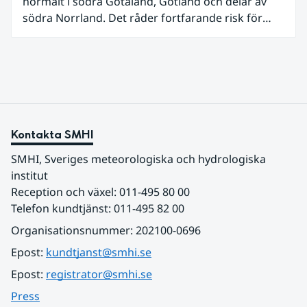
normalt i södra Götaland, Gotland och delar av
södra Norrland. Det råder fortfarande risk för
vattenbrist i delar av södra Sverige för vissa
vattendrag och grundvattenmagasin. För
vattendragen kan läget summeras som generellt
stabilt lågt . Det behövs fortsatt mer nederbörd
över lång tid för att återställa balansen.
Kontakta SMHI
SMHI, Sveriges meteorologiska och hydrologiska 
institut
Reception och växel: 011-495 80 00
Telefon kundtjänst: 011-495 82 00
Organisationsnummer: 202100-0696
Epost: 
kundtjanst@smhi.se
Epost: 
registrator@smhi.se
Press