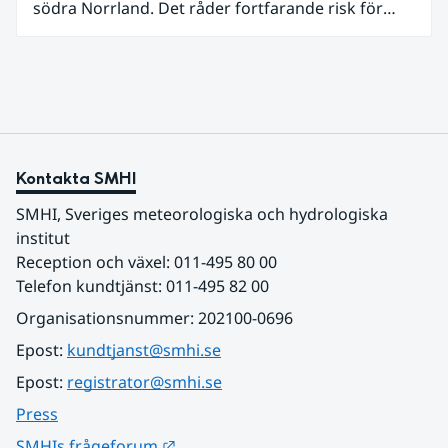
södra Norrland. Det råder fortfarande risk för
vattenbrist i delar av södra Sverige för vissa
vattendrag och grundvattenmagasin. För
vattendragen kan läget summeras som generellt
stabilt lågt . Det behövs fortsatt mer nederbörd
över lång tid för att återställa balansen.
Kontakta SMHI
SMHI, Sveriges meteorologiska och hydrologiska 
institut
Reception och växel: 011-495 80 00
Telefon kundtjänst: 011-495 82 00
Organisationsnummer: 202100-0696
Epost: 
kundtjanst@smhi.se
Epost: 
registrator@smhi.se
Press
Länk till annan webbplats.
SMHIs frågeforum