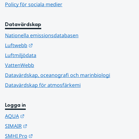
Policy för sociala medier
Datavärdskap
Nationella emissionsdatabasen
Länk till annan webbplats.
Luftwebb
Luftmiljödata
VattenWebb
Datavärdskap, oceanografi och marinbiologi
Datavärdskap för atmosfärkemi
Logga in
Länk till annan webbplats.
AQUA
Länk till annan webbplats.
SIMAIR
Länk till annan webbplats.
SMHI Pro