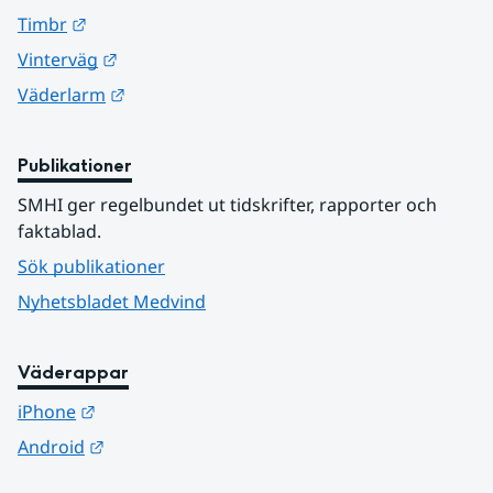
Länk till annan webbplats.
Timbr
Länk till annan webbplats.
Vinterväg
Länk till annan webbplats.
Väderlarm
Publikationer
SMHI ger regelbundet ut tidskrifter, rapporter och 
faktablad.
Sök publikationer
Nyhetsbladet Medvind
Väderappar
Länk till annan webbplats.
iPhone
Länk till annan webbplats.
Android