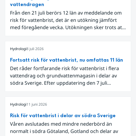
vattendragen
Från den 21 juli berörs 12 län av meddelande om
risk för vattenbrist, det är en utökning jämfört
med föregående vecka. Utökningen sker trots att
det den 18-19 juli passerade flertalet
regnområden över den södra halvan av landet
och att det på en del håll då kom rikliga
Hydrologi
8 juli 2026
nederbördsmängder.
Fortsatt risk för vattenbrist, nu omfattas 11 län
Det råder fortfarande risk för vattenbrist i flera
vattendrag och grundvattenmagasin i delar av
södra Sverige. Efter uppdatering den 7 juli
omfattar meddelandet om risk för vattenbrist nu
även grundvattenmagasin i Hallands,
Östergötlands, Stockholms och Uppsala län.
Hydrologi
11 juni 2026
Totalt omfattas 11 län, säger Hugo Rudebeck,
Risk för vattenbrist i delar av södra Sverige
vakthavande hydrolog på SMHI.
Våren avslutades med mindre nederbörd än
normalt i södra Götaland, Gotland och delar av