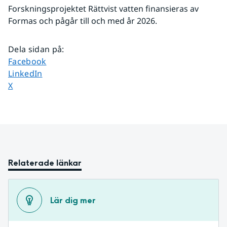
Forskningsprojektet Rättvist vatten finansieras av 
Formas och pågår till och med år 2026.
Dela sidan på
:
Dela sidan på
Facebook
Dela sidan på
LinkedIn
Dela sidan på
X
Relaterade länkar
Lär dig mer