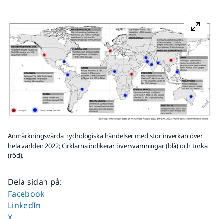
Fö
Anmärkningsvärda hydrologiska händelser med stor inverkan över
hela världen 2022; Cirklarna indikerar översvämningar (blå) och torka
(röd).
Dela sidan på
:
Dela sidan på
Facebook
Dela sidan på
LinkedIn
Dela sidan på
X