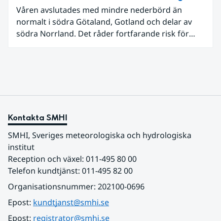
vakthavande hydrolog på SMHI.
Våren avslutades med mindre nederbörd än
normalt i södra Götaland, Gotland och delar av
södra Norrland. Det råder fortfarande risk för
vattenbrist i delar av södra Sverige för vissa
vattendrag och grundvattenmagasin. För
vattendragen kan läget summeras som generellt
stabilt lågt . Det behövs fortsatt mer nederbörd
över lång tid för att återställa balansen.
Kontakta SMHI
SMHI, Sveriges meteorologiska och hydrologiska 
institut
Reception och växel: 011-495 80 00
Telefon kundtjänst: 011-495 82 00
Organisationsnummer: 202100-0696
Epost: 
kundtjanst@smhi.se
Epost: 
registrator@smhi.se