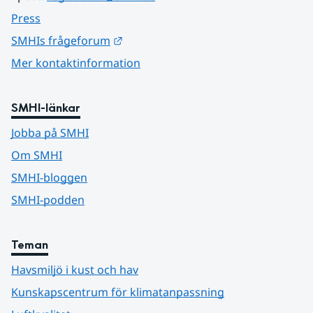
Press
Länk till annan webbplats.
SMHIs frågeforum
Mer kontaktinformation
SMHI-länkar
Jobba på SMHI
Om SMHI
SMHI-bloggen
SMHI-podden
Teman
Havsmiljö i kust och hav
Kunskapscentrum för klimatanpassning