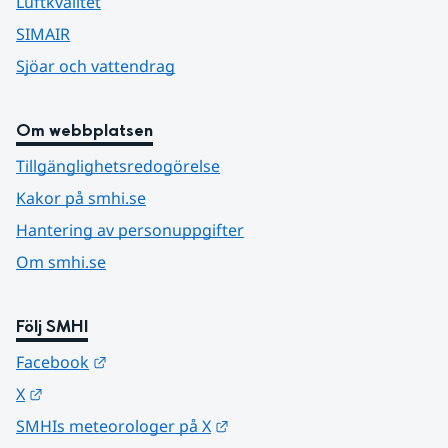
Luftkvalitet
SIMAIR
Sjöar och vattendrag
Om webbplatsen
Tillgänglighetsredogörelse
Kakor på smhi.se
Hantering av personuppgifter
Om smhi.se
Följ SMHI
Länk till annan webbplats.
Facebook
Länk till annan webbplats.
X
Länk till annan webbplats.
SMHIs meteorologer på X