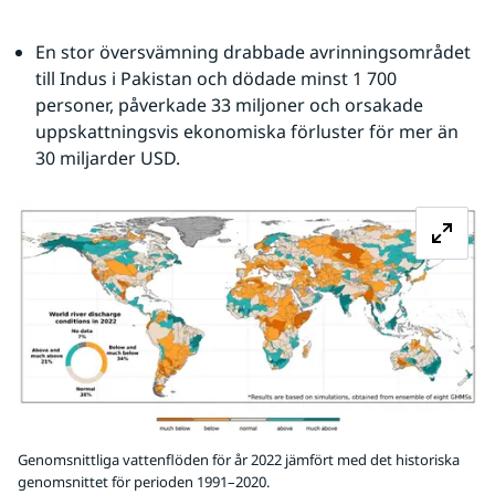
En stor översvämning drabbade avrinningsområdet 
till Indus i Pakistan och dödade minst 1 700 
personer, påverkade 33 miljoner och orsakade 
uppskattningsvis ekonomiska förluster för mer än 
30 miljarder USD.
Fö
Genomsnittliga vattenflöden för år 2022 jämfört med det historiska
genomsnittet för perioden 1991–2020.