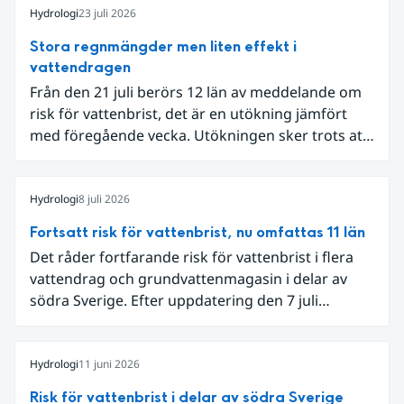
Hydrologi
23 juli 2026
Stora regnmängder men liten effekt i
vattendragen
Från den 21 juli berörs 12 län av meddelande om
risk för vattenbrist, det är en utökning jämfört
med föregående vecka. Utökningen sker trots att
det den 18-19 juli passerade flertalet
regnområden över den södra halvan av landet
och att det på en del håll då kom rikliga
Hydrologi
8 juli 2026
nederbördsmängder.
Fortsatt risk för vattenbrist, nu omfattas 11 län
Det råder fortfarande risk för vattenbrist i flera
vattendrag och grundvattenmagasin i delar av
södra Sverige. Efter uppdatering den 7 juli
omfattar meddelandet om risk för vattenbrist nu
även grundvattenmagasin i Hallands,
Östergötlands, Stockholms och Uppsala län.
Hydrologi
11 juni 2026
Totalt omfattas 11 län, säger Hugo Rudebeck,
Risk för vattenbrist i delar av södra Sverige