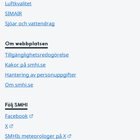
Luftkvalitet
SIMAIR
Sjöar och vattendrag
Om webbplatsen
Tillgänglighetsredogörelse
Kakor på smhi.se
Hantering av personuppgifter
Om smhi.se
Följ SMHI
Länk till annan webbplats.
Facebook
Länk till annan webbplats.
X
Länk till annan webbplats.
SMHIs meteorologer på X