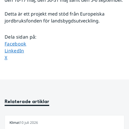
den 16-17 maj, den 30-31 maj samt den 5-6 september.
Detta är ett projekt med stöd från Europeiska 
jordbruksfonden för landsbygdsutveckling.
Dela sidan på
:
Dela sidan på
Facebook
Dela sidan på
LinkedIn
Dela sidan på
X
Relaterade artiklar
Klimat
10 juli 2026