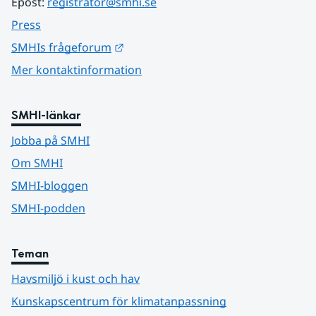
Epost: 
registrator@smhi.se
Press
Länk till annan webbplats.
SMHIs frågeforum
Mer kontaktinformation
SMHI-länkar
Jobba på SMHI
Om SMHI
SMHI-bloggen
SMHI-podden
Teman
Havsmiljö i kust och hav
Kunskapscentrum för klimatanpassning