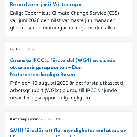
Rekordvarm juni i Västeuropa
Enligt Copernicus Climate Change Service (C3S)
var juni 2026 den näst varmaste junimånaden
globalt sedan mätningarna började, den allra
varmaste är juni 2024. Även för Europa i sin helhet
var det den näst varmaste juni och om vi
begränsar oss till Västeuropa var det den allra
IPCC
7 juli 2026
varmaste juni. Detta betingades till stor del av en
Granska IPCC:s första del (WG1) av sjunde
extrem hetta i slutet av månaden. Världshavens
utvärderingsrapporten – Den
ytvattentemperaturer var den högsta som
Naturvetenskapliga Basen
uppmätts för en juni månad, vilket ligger i fas med
Från den 10 augusti 2026 är det första utkastet till
en framväxande El Niño i Stilla havet.
arbetsgrupp 1 (WGI:s) bidrag till IPCC:s sjunde
utvärderingsrapport tillgängligt för
expertgranskning. Du kan redan nu registrera dig
som expertgranskare!
Klimatanpassning
26 juni 2026
SMHI föreslår att fler myndigheter omfattas av