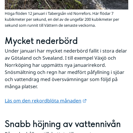
Höga flöden 12 januari i Tabergsån vid Norrefors. Här flödar 7
kubikmeter per sekund, en del av de ungefär 200 kubikmeter per
sekund som runnit till Vättern de senaste veckorna.
Mycket nederbörd
Under januari har mycket nederbörd fallit i stora delar 
av Götaland och Svealand. I till exempel Växjö och 
Norrköping har uppmätts nya januarirekord. 
Snösmältning och regn har medfört påfyllning i sjöar 
och vattendrag med översvämningar som följd på 
många platser.
Länk till annan webb
Läs om den rekordblöta månaden
Snabb höjning av vattennivån