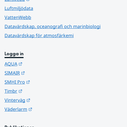
Luftmiljödata
VattenWebb
Datavärdskap, oceanografi och marinbiologi
Datavärdskap för atmosfärkemi
Logga in
Länk till annan webbplats.
AQUA
Länk till annan webbplats.
SIMAIR
Länk till annan webbplats.
SMHI Pro
Länk till annan webbplats.
Timbr
Länk till annan webbplats.
Vinterväg
Länk till annan webbplats.
Väderlarm