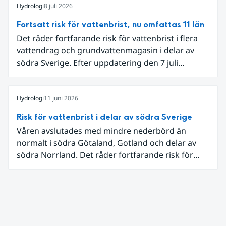
och att det på en del håll då kom rikliga
Hydrologi
8 juli 2026
nederbördsmängder.
Fortsatt risk för vattenbrist, nu omfattas 11 län
Det råder fortfarande risk för vattenbrist i flera
vattendrag och grundvattenmagasin i delar av
södra Sverige. Efter uppdatering den 7 juli
omfattar meddelandet om risk för vattenbrist nu
även grundvattenmagasin i Hallands,
Östergötlands, Stockholms och Uppsala län.
Hydrologi
11 juni 2026
Totalt omfattas 11 län, säger Hugo Rudebeck,
Risk för vattenbrist i delar av södra Sverige
vakthavande hydrolog på SMHI.
Våren avslutades med mindre nederbörd än
normalt i södra Götaland, Gotland och delar av
södra Norrland. Det råder fortfarande risk för
vattenbrist i delar av södra Sverige för vissa
vattendrag och grundvattenmagasin. För
vattendragen kan läget summeras som generellt
stabilt lågt . Det behövs fortsatt mer nederbörd
över lång tid för att återställa balansen.