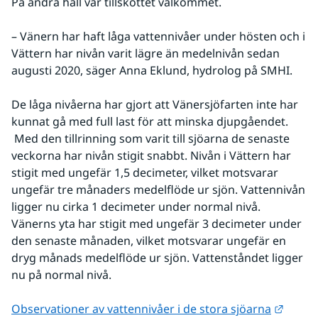
På andra håll var tillskottet välkommet.
– Vänern har haft låga vattennivåer under hösten och i 
Vättern har nivån varit lägre än medelnivån sedan 
augusti 2020, säger Anna Eklund, hydrolog på SMHI.
De låga nivåerna har gjort att Vänersjöfarten inte har 
kunnat gå med full last för att minska djupgåendet. 
 Med den tillrinning som varit till sjöarna de senaste 
veckorna har nivån stigit snabbt. Nivån i Vättern har 
stigit med ungefär 1,5 decimeter, vilket motsvarar 
ungefär tre månaders medelflöde ur sjön. Vattennivån 
ligger nu cirka 1 decimeter under normal nivå. 
Vänerns yta har stigit med ungefär 3 decimeter under 
den senaste månaden, vilket motsvarar ungefär en 
dryg månads medelflöde ur sjön. Vattenståndet ligger 
nu på normal nivå.
Länk t
Observationer av vattennivåer i de stora sjöarna