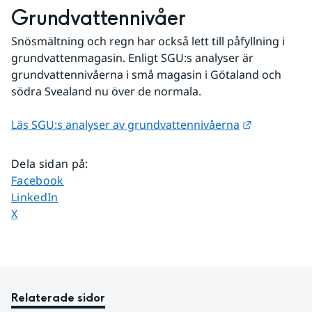
Grundvattennivåer
Snösmältning och regn har också lett till påfyllning i 
grundvattenmagasin. Enligt SGU:s analyser är 
grundvattennivåerna i små magasin i Götaland och 
södra Svealand nu över de normala.
Länk till a
Läs SGU:s analyser av grundvattennivåerna
Dela sidan på
:
Dela sidan på
Facebook
Dela sidan på
LinkedIn
Dela sidan på
X
Relaterade sidor