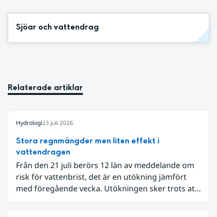
Sjöar och vattendrag
Relaterade artiklar
Hydrologi
23 juli 2026
Stora regnmängder men liten effekt i
vattendragen
Från den 21 juli berörs 12 län av meddelande om
risk för vattenbrist, det är en utökning jämfört
med föregående vecka. Utökningen sker trots att
det den 18-19 juli passerade flertalet
regnområden över den södra halvan av landet