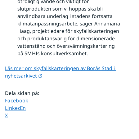
otroligt givande och viktigt för
slutprodukten som vi hoppas ska bli
användbara underlag i stadens fortsatta
klimatanpassningsarbete, säger Annamaria
Haag, projektledare för skyfallskarteringen
och produktansvarig för dimensionerade
vattenstånd och översvämningskartering
på SMHIs konsultverksamhet.
Läs mer om skyfallskarteringen av Borås Stad i 
Länk till annan webbplats.
nyhetsarkivet
Dela sidan på
:
Dela sidan på
Facebook
Dela sidan på
LinkedIn
Dela sidan på
X