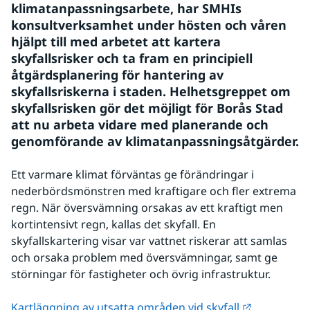
klimatanpassningsarbete, har SMHIs 
konsultverksamhet under hösten och våren 
hjälpt till med arbetet att kartera 
skyfallsrisker och ta fram en principiell 
åtgärdsplanering för hantering av 
skyfallsriskerna i staden. Helhetsgreppet om 
skyfallsrisken gör det möjligt för Borås Stad 
att nu arbeta vidare med planerande och 
genomförande av klimatanpassningsåtgärder.
Ett varmare klimat förväntas ge förändringar i 
nederbördsmönstren med kraftigare och fler extrema 
regn. När översvämning orsakas av ett kraftigt men 
kortintensivt regn, kallas det skyfall. En 
skyfallskartering visar var vattnet riskerar att samlas 
och orsaka problem med översvämningar, samt ge 
störningar för fastigheter och övrig infrastruktur.
Länk till a
Kartläggning av utsatta områden vid skyfall