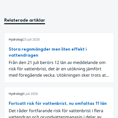
Relaterade artiklar
Hydrologi
23 juli 2026
Stora regnmängder men liten effekt i
vattendragen
Från den 21 juli berörs 12 län av meddelande om
risk för vattenbrist, det är en utökning jämfört
med föregående vecka. Utökningen sker trots att
det den 18-19 juli passerade flertalet
regnområden över den södra halvan av landet
och att det på en del håll då kom rikliga
Hydrologi
8 juli 2026
nederbördsmängder.
Fortsatt risk för vattenbrist, nu omfattas 11 län
Det råder fortfarande risk för vattenbrist i flera
vattendrag och grundvattenmagasin i delar av