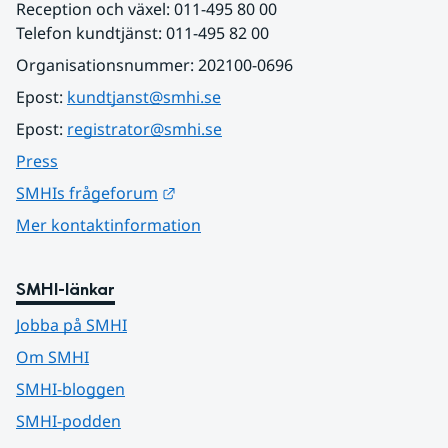
Reception och växel: 011-495 80 00
Telefon kundtjänst: 011-495 82 00
Organisationsnummer: 202100-0696
Epost: 
kundtjanst@smhi.se
Epost: 
registrator@smhi.se
Press
Länk till annan webbplats.
SMHIs frågeforum
Mer kontaktinformation
SMHI-länkar
Jobba på SMHI
Om SMHI
SMHI-bloggen
SMHI-podden