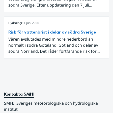
södra Sverige. Efter uppdatering den 7 juli
omfattar meddelandet om risk för vattenbrist nu
även grundvattenmagasin i Hallands,
Östergötlands, Stockholms och Uppsala län.
Hydrologi
11 juni 2026
Totalt omfattas 11 län, säger Hugo Rudebeck,
Risk för vattenbrist i delar av södra Sverige
vakthavande hydrolog på SMHI.
Våren avslutades med mindre nederbörd än
normalt i södra Götaland, Gotland och delar av
södra Norrland. Det råder fortfarande risk för
vattenbrist i delar av södra Sverige för vissa
vattendrag och grundvattenmagasin. För
vattendragen kan läget summeras som generellt
stabilt lågt . Det behövs fortsatt mer nederbörd
över lång tid för att återställa balansen.
Kontakta SMHI
SMHI, Sveriges meteorologiska och hydrologiska 
institut