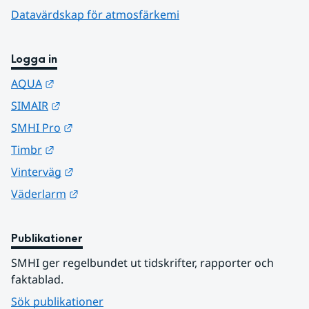
Datavärdskap för atmosfärkemi
Logga in
Länk till annan webbplats.
AQUA
Länk till annan webbplats.
SIMAIR
Länk till annan webbplats.
SMHI Pro
Länk till annan webbplats.
Timbr
Länk till annan webbplats.
Vinterväg
Länk till annan webbplats.
Väderlarm
Publikationer
SMHI ger regelbundet ut tidskrifter, rapporter och 
faktablad.
Sök publikationer