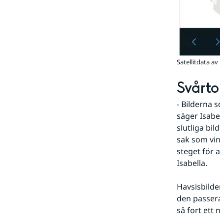
Satellitdata av h
Svårto
- Bilderna s
säger Isabe
slutliga bil
sak som vind
steget för at
Isabella.
Havsisbilde
den passera
så fort ett n