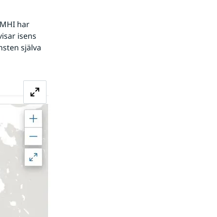
SMHI har 
isar isens 
sten själva 
Förstora bilden