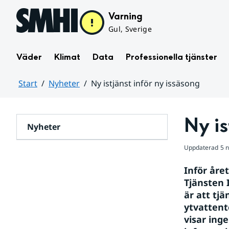
Hoppa till sidans innehåll
Varning
Gul, Sverige
Väder
Klimat
Data
Professionella tjänster
Start
Nyheter
Ny istjänst inför ny issäsong
Huvudinnehåll
Ny is
Nyheter
Uppdaterad
5 
Inför året
Tjänsten I
är att tjä
ytvattent
visar ing