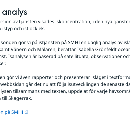
 analys
ersion av tjänsten visades iskoncentration, i den nya tjänste
 istyp och istjocklek.
songen gör vi på istjänsten på SMHI en daglig analys av isläg
samt Vänern och Mälaren, berättar Isabella Grönfeldt ocean
nst. Isanalysen är baserad på satellitdata, observationer och
er.
ten gör vi även rapporter och presenterar isläget i textformat
å webbsidan går det nu att följa isutvecklingen de senaste 
alysen tillsammans med texten, uppdelat för varje havsområ
 till Skagerrak.
Länk till annan webbplats.
ten på SMHI