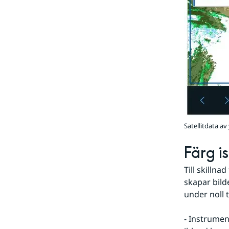
Satellitdata av
Färg is
Till skillna
skapar bild
under noll t
- Instrumen