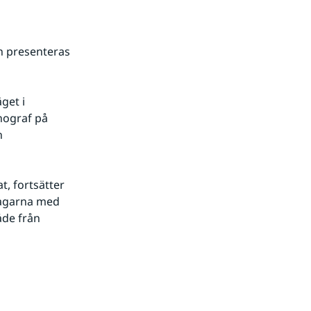
n presenteras 
et i 
ograf på 
 
, fortsätter 
dagarna med 
de från 