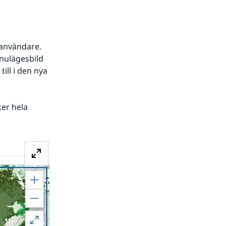
användare. 
nulägesbild 
ll i den nya 
r hela 
Förstora bilden