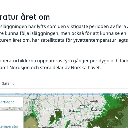
atur året om
isläggningen har lyfts som den viktigaste perioden av flera 
tre kunna följa isläggningen, men också för att kunna se en 
ren året om, har satellitdata för ytvattentemperatur lagts ti
peraturbilderna uppdateras fyra gånger per dygn och täcke
amt Nordsjön och stora delar av Norska havet.