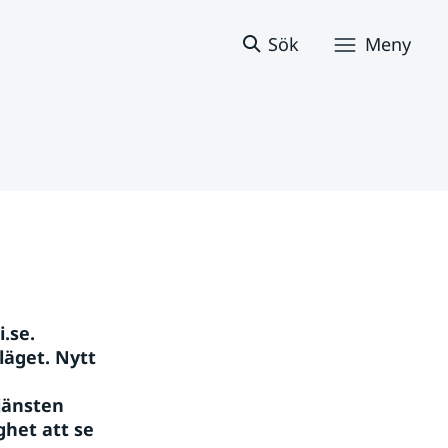
Sök
Meny
.se. 
läget. Nytt 
änsten 
het att se 