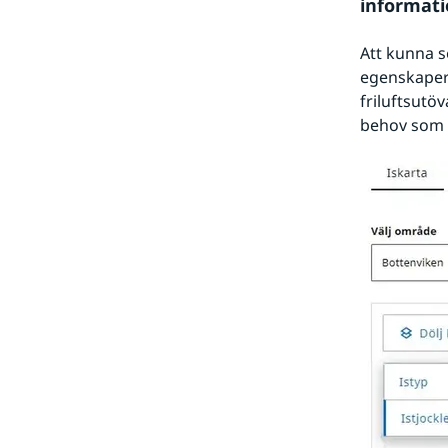
informati
Att kunna s
egenskaper ä
friluftsutöv
behov som 