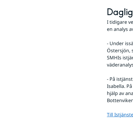
Daglig
I tidigare v
en analys av
- Under issä
Östersjön, 
SMHIs istjä
väderanalys
- På istjäns
Isabella. P
hjälp av an
Bottenviken
Till Istjäns