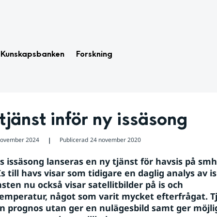
Kunskapsbanken
Forskning
tjänst inför ny issäsong
november 2024
Publicerad
24 november 2020
❘
s issäsong lanseras en ny tjänst för havsis på smhi
s till havs visar som tidigare en daglig analys av is
nsten nu också visar satellitbilder på is och 
emperatur, något som varit mycket efterfrågat. Tj
en prognos utan ger en nulägesbild samt ger möjlig