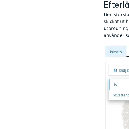
Efterl
Den största 
skickat ut h
utbredning. 
använder so