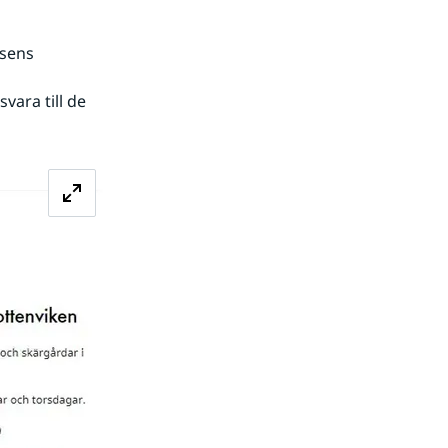
sens 
vara till de 
Förstora bilden