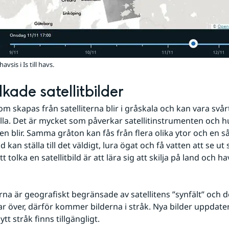
avsis i Is till havs.
lkade satellitbilder
om skapas från satelliterna blir i gråskala och kan vara svår
lla. Det är mycket som påverkar satellitinstrumenten och h
den blir. Samma gråton kan fås från flera olika ytor och en så
 kan ställa till det väldigt, lura ögat och få vatten att se ut 
t tolka en satellitbild är att lära sig att skilja på land och hav
rna är geografiskt begränsade av satellitens ”synfält” och 
r över, därför kommer bilderna i stråk. Nya bilder uppdatera
ytt stråk finns tillgängligt.