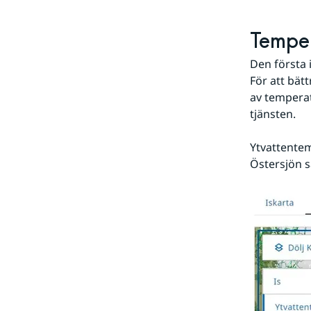
Temper
Den första 
För att bät
av temperatu
tjänsten.
Ytvattentem
Östersjön s