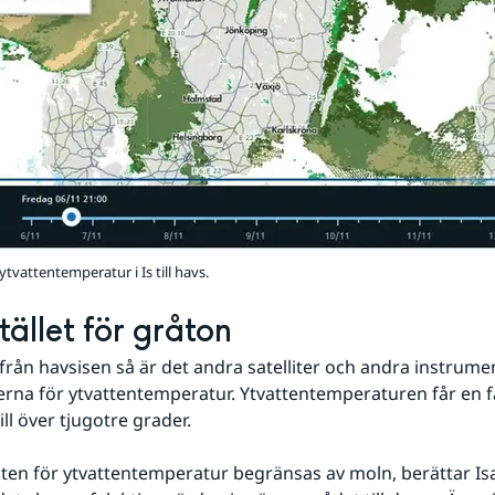
 ytvattentemperatur i Is till havs.
tället för gråton
d från havsisen så är det andra satelliter och andra instrume
erna för ytvattentemperatur. Ytvattentemperaturen får en fä
ill över tjugotre grader.
ten för ytvattentemperatur begränsas av moln, berättar Isab