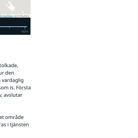
tolkade, 
ur den 
 vardaglig 
som is. Första 
, avslutar 
det område 
s i tjänsten 