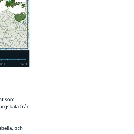
nt som 
rgskala från 
ella, och 