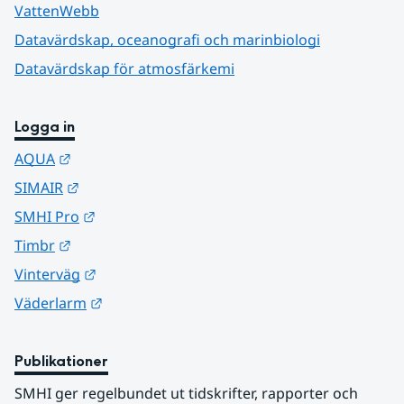
VattenWebb
Datavärdskap, oceanografi och marinbiologi
Datavärdskap för atmosfärkemi
Logga in
Länk till annan webbplats.
AQUA
Länk till annan webbplats.
SIMAIR
Länk till annan webbplats.
SMHI Pro
Länk till annan webbplats.
Timbr
Länk till annan webbplats.
Vinterväg
Länk till annan webbplats.
Väderlarm
Publikationer
SMHI ger regelbundet ut tidskrifter, rapporter och 