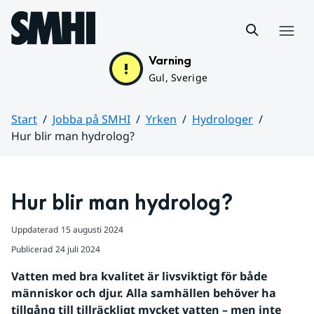
Hoppa till sidans innehåll
Meny
Varning
Gul, Sverige
Start
Jobba på SMHI
Yrken
Hydrologer
Hur blir man hydrolog?
Huvudinnehåll
Hur blir man hydrolog?
Uppdaterad
15 augusti 2024
Publicerad
24 juli 2024
Vatten med bra kvalitet är livsviktigt för både 
människor och djur. Alla samhällen behöver ha 
tillgång till tillräckligt mycket vatten – men inte 