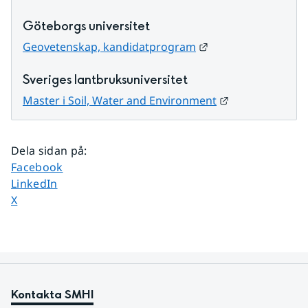
Göteborgs universitet
Länk till annan web
Geovetenskap, kandidatprogram
Sveriges lantbruksuniversitet
Länk till annan
Master i Soil, Water and Environment
Dela sidan på
:
Dela sidan på
Facebook
Dela sidan på
LinkedIn
Dela sidan på
X
Kontakta SMHI