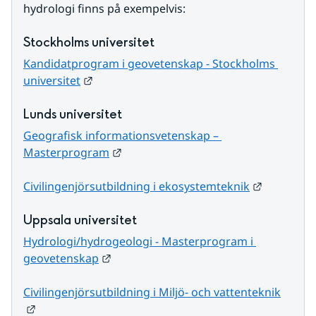
hydrologi finns på exempelvis:
Stockholms universitet
Kandidatprogram i geovetenskap - Stockholms 
Länk till annan webbplats.
universitet
Lunds universitet
Geografisk informationsvetenskap – 
Länk till annan webbplats.
Masterprogram
Länk till 
Civilingenjörsutbildning i ekosystemteknik
Uppsala universitet
Hydrologi/hydrogeologi - Masterprogram i 
Länk till annan webbplats.
geovetenskap
Civilingenjörsutbildning i Miljö- och vattenteknik
Länk till annan webbplats.