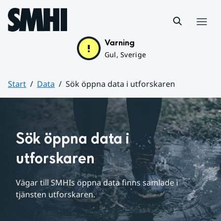
Hoppa till sidans innehåll
Meny
Varning
Gul, Sverige
Start
Data
Sök öppna data i utforskaren
Huvudinnehåll
Sök öppna data i 
utforskaren
Vägar till SMHIs öppna data finns samlade i 
tjänsten utforskaren.