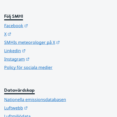
Följ SMHI
Länk till annan webbplats.
Facebook
Länk till annan webbplats.
X
Länk till annan webbplats.
SMHIs meteorologer på X
Länk till annan webbplats.
Linkedin
Länk till annan webbplats.
Instagram
Policy för sociala medier
Datavärdskap
Nationella emissionsdatabasen
Länk till annan webbplats.
Luftwebb
Luftmiljödata