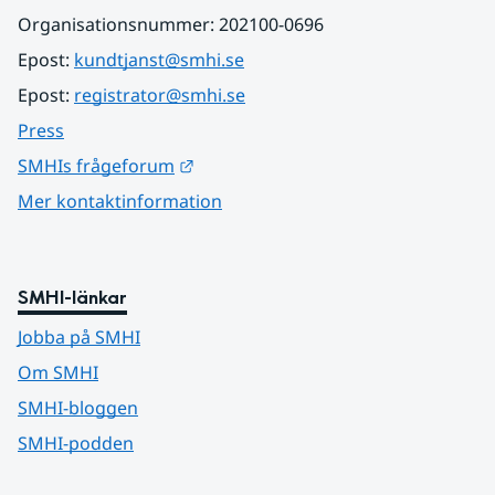
Organisationsnummer: 202100-0696
Epost: 
kundtjanst@smhi.se
Epost: 
registrator@smhi.se
Press
Länk till annan webbplats.
SMHIs frågeforum
Mer kontaktinformation
SMHI-länkar
Jobba på SMHI
Om SMHI
SMHI-bloggen
SMHI-podden