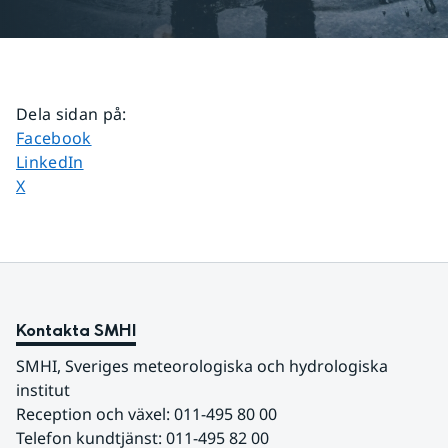
Dela sidan på
:
Dela sidan på
Facebook
Dela sidan på
LinkedIn
Dela sidan på
X
Kontakta SMHI
SMHI, Sveriges meteorologiska och hydrologiska 
institut
Reception och växel: 011-495 80 00
Telefon kundtjänst: 011-495 82 00