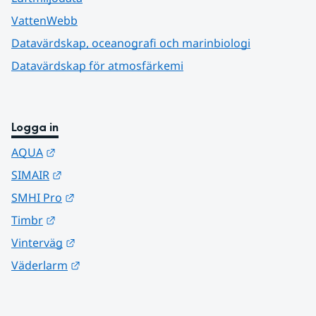
VattenWebb
Datavärdskap, oceanografi och marinbiologi
Datavärdskap för atmosfärkemi
Logga in
Länk till annan webbplats.
AQUA
Länk till annan webbplats.
SIMAIR
Länk till annan webbplats.
SMHI Pro
Länk till annan webbplats.
Timbr
Länk till annan webbplats.
Vinterväg
Länk till annan webbplats.
Väderlarm